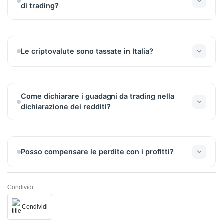
di trading?
A fini fiscali sul profitto del trading, deduci dalle
entrate totali le spese, le perdite e applica il 26% sul
profitto netto.
Le criptovalute sono tassate in Italia?
Sì, i proventi della vendita sono tassati comunque
al 26%.
Come dichiarare i guadagni da trading nella
dichiarazione dei redditi?
I profitti di trading devono essere dichiarati nella
sezione RT del Modulo Redditi delle Persone
Fisiche.
Posso compensare le perdite con i profitti?
Sì, è possibile compensare le perdite con i
guadagni.
Condividi
Condividi