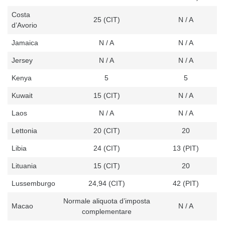
Costa
25 (CIT)
N / A
d’Avorio
Jamaica
N / A
N / A
Jersey
N / A
N / A
Kenya
5
5
Kuwait
15 (CIT)
N / A
Laos
N / A
N / A
Lettonia
20 (CIT)
20
Libia
24 (CIT)
13 (PIT)
Lituania
15 (CIT)
20
Lussemburgo
24,94 (CIT)
42 (PIT)
Normale aliquota d’imposta
Macao
N / A
complementare