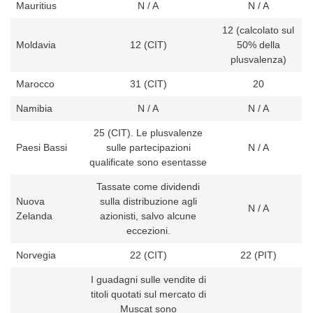
Mauritius
N / A
N / A
12 (calcolato sul
Moldavia
12 (CIT)
50% della
plusvalenza)
Marocco
31 (CIT)
20
Namibia
N / A
N / A
25 (CIT). Le plusvalenze
Paesi Bassi
sulle partecipazioni
N / A
qualificate sono esentasse
Tassate come dividendi
Nuova
sulla distribuzione agli
N / A
Zelanda
azionisti, salvo alcune
eccezioni.
Norvegia
22 (CIT)
22 (PIT)
I guadagni sulle vendite di
titoli quotati sul mercato di
Muscat sono