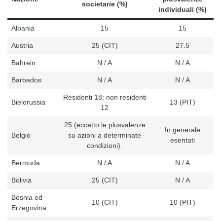
societarie (%)
individuali (%)
Albania
15
15
Austria
25 (CIT)
27.5
Bahrein
N / A
N / A
Barbados
N / A
N / A
Residenti 18; non residenti
Bielorussia
13 (PIT)
12
25 (eccetto le plusvalenze
In generale
Belgio
su azioni a determinate
esentati
condizioni).
Bermuda
N / A
N / A
Bolivia
25 (CIT)
N / A
Bosnia ed
10 (CIT)
10 (PIT)
Erzegovina