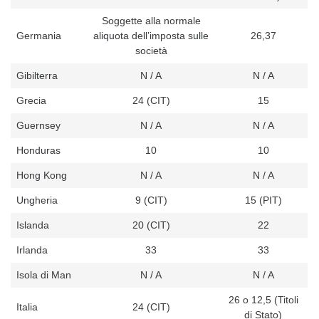
Soggette alla normale
Germania
aliquota dell’imposta sulle
26,37
società
Gibilterra
N / A
N / A
Grecia
24 (CIT)
15
Guernsey
N / A
N / A
Honduras
10
10
Hong Kong
N / A
N / A
Ungheria
9 (CIT)
15 (PIT)
Islanda
20 (CIT)
22
Irlanda
33
33
Isola di Man
N / A
N / A
26 o 12,5 (Titoli
Italia
24 (CIT)
di Stato)