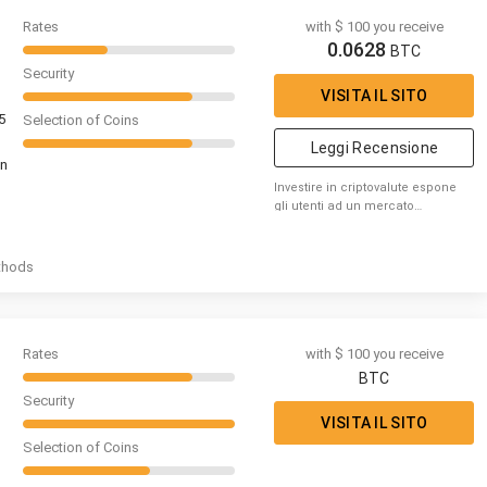
Rates
with $ 100 you receive
0.0628
BTC
Security
VISITA IL SITO
5
Selection of Coins
Leggi Recensione
on
Investire in criptovalute espone
gli utenti ad un mercato
caratterizzato dall'alta volatilità,
considera se sei nella
condizione di poter perdere
thods
denaro
Rates
with $ 100 you receive
BTC
Security
VISITA IL SITO
Selection of Coins