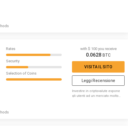
thods
Rates
with $ 100 you receive
0.0628
BTC
Security
VISITA IL SITO
Selection of Coins
Leggi Recensione
Investire in criptovalute espone
gli utenti ad un mercato molto
volatile, considera se sei nella
condizione di poter perdere
denaro
thods