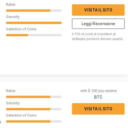
Rates
VISITA IL SITO
Security
Leggi Recensione
Selection of Coins
Il 71% di conti di investitori al
dettaglio perdono denaro quando
fanno trading di CFD con XTB.
Rates
with $ 100 you receive
BTC
Security
VISITA IL SITO
Selection of Coins
i