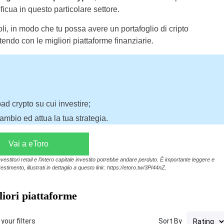
ficua in questo particolare settore.
toli, in modo che tu possa avere un portafoglio di cripto
tendo con le migliori piattaforme finanziarie.
pad crypto su cui investire;
cambio ed attua la tua strategia.
Vai a eToro
vestitori retail e l’intero capitale investito potrebbe andare perduto. È importante leggere e
estimento, illustrati in dettaglio a questo link: https://etoro.tw/3PI44nZ.
iori piattaforme
your filters
Sort By