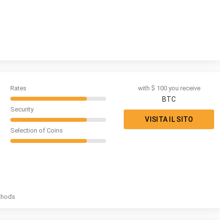
Rates
with $ 100 you receive
BTC
Security
VISITA IL SITO
Selection of Coins
thods