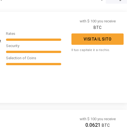
with $ 100 you receive
BTC
Rates
VISITA IL SITO
t
Security
l
Il tuo capitale è a rischio.
Selection of Coins
with $ 100 you receive
0.0621
BTC