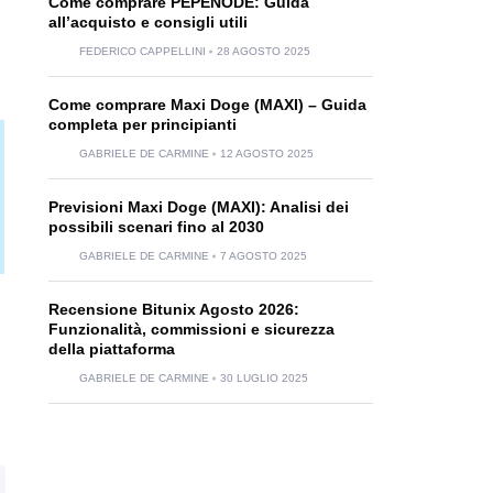
Come comprare PEPENODE: Guida
all’acquisto e consigli utili
FEDERICO CAPPELLINI
28 AGOSTO 2025
Come comprare Maxi Doge (MAXI) – Guida
completa per principianti
GABRIELE DE CARMINE
12 AGOSTO 2025
Previsioni Maxi Doge (MAXI): Analisi dei
possibili scenari fino al 2030
GABRIELE DE CARMINE
7 AGOSTO 2025
Recensione Bitunix Agosto 2026:
Funzionalità, commissioni e sicurezza
della piattaforma
GABRIELE DE CARMINE
30 LUGLIO 2025