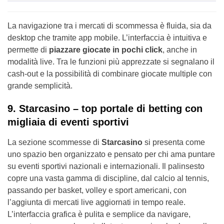
La navigazione tra i mercati di scommessa è fluida, sia da
desktop che tramite app mobile. L’interfaccia è intuitiva e
permette di
piazzare giocate in pochi click
, anche in
modalità live. Tra le funzioni più apprezzate si segnalano il
cash-out e la possibilità di combinare giocate multiple con
grande semplicità.
9. Starcasino – top portale di betting con
migliaia di eventi sportivi
La sezione scommesse di
Starcasino
si presenta come
uno spazio ben organizzato e pensato per chi ama puntare
su eventi sportivi nazionali e internazionali. Il palinsesto
copre una vasta gamma di discipline, dal calcio al tennis,
passando per basket, volley e sport americani, con
l’aggiunta di mercati live aggiornati in tempo reale.
L’interfaccia grafica è pulita e semplice da navigare,