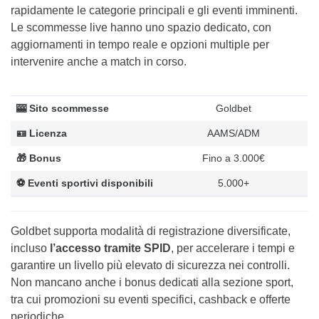
rapidamente le categorie principali e gli eventi imminenti.
Le scommesse live hanno uno spazio dedicato, con
aggiornamenti in tempo reale e opzioni multiple per
intervenire anche a match in corso.
🎰 Sito scommesse
Goldbet
🪪 Licenza
AAMS/ADM
🎁 Bonus
Fino a 3.000€
⚽ Eventi sportivi disponibili
5.000+
Goldbet supporta modalità di registrazione diversificate,
incluso
l’accesso tramite SPID
, per accelerare i tempi e
garantire un livello più elevato di sicurezza nei controlli.
Non mancano anche i bonus dedicati alla sezione sport,
tra cui promozioni su eventi specifici, cashback e offerte
periodiche