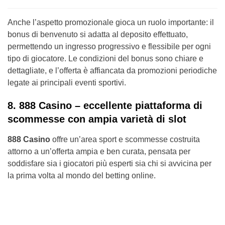
Anche l’aspetto promozionale gioca un ruolo importante: il
bonus di benvenuto si adatta al deposito effettuato,
permettendo un ingresso progressivo e flessibile per ogni
tipo di giocatore. Le condizioni del bonus sono chiare e
dettagliate, e l’offerta è affiancata da promozioni periodiche
legate ai principali eventi sportivi.
8. 888 Casino – eccellente piattaforma di
scommesse con ampia varietà di slot
888 Casino
offre un’area sport e scommesse costruita
attorno a un’offerta ampia e ben curata, pensata per
soddisfare sia i giocatori più esperti sia chi si avvicina per
la prima volta al mondo del betting online.