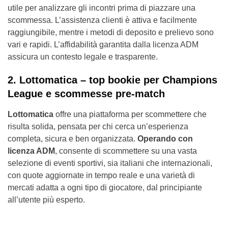
utile per analizzare gli incontri prima di piazzare una
scommessa. L’assistenza clienti è attiva e facilmente
raggiungibile, mentre i metodi di deposito e prelievo sono
vari e rapidi. L’affidabilità garantita dalla licenza ADM
assicura un contesto legale e trasparente.
2. Lottomatica – top bookie per Champions
League e scommesse pre-match
Lottomatica
offre una piattaforma per scommettere che
risulta solida, pensata per chi cerca un’esperienza
completa, sicura e ben organizzata.
Operando con
licenza ADM
, consente di scommettere su una vasta
selezione di eventi sportivi, sia italiani che internazionali,
con quote aggiornate in tempo reale e una varietà di
mercati adatta a ogni tipo di giocatore, dal principiante
all’utente più esperto.