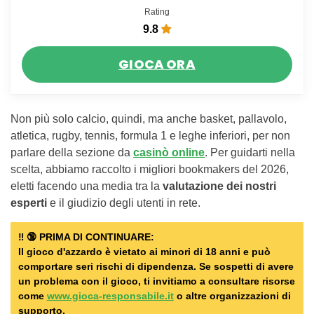
Rating
9.8
GIOCA ORA
Non più solo calcio, quindi, ma anche basket, pallavolo,
atletica, rugby, tennis, formula 1 e leghe inferiori, per non
parlare della sezione da
casinò online
. Per guidarti nella
scelta, abbiamo raccolto i migliori bookmakers del 2026,
eletti facendo una media tra la
valutazione dei nostri
esperti
e il giudizio degli utenti in rete.
‼️ 🔞 PRIMA DI CONTINUARE:
Il gioco d'azzardo è vietato ai minori di 18 anni e può
comportare seri rischi di dipendenza. Se sospetti di avere
un problema con il gioco, ti invitiamo a consultare risorse
come
www.gioca-responsabile.it
o altre organizzazioni di
supporto.