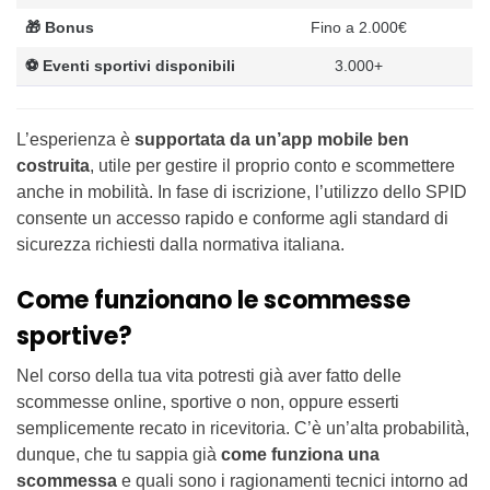
🎁 Bonus
Fino a 2.000€
⚽ Eventi sportivi disponibili
3.000+
L’esperienza è
supportata da un’app mobile ben
costruita
, utile per gestire il proprio conto e scommettere
anche in mobilità. In fase di iscrizione, l’utilizzo dello SPID
consente un accesso rapido e conforme agli standard di
sicurezza richiesti dalla normativa italiana.
Come funzionano le scommesse
sportive?
Nel corso della tua vita potresti già aver fatto delle
scommesse online, sportive o non, oppure esserti
semplicemente recato in ricevitoria. C’è un’alta probabilità,
dunque, che tu sappia già
come funziona una
scommessa
e quali sono i ragionamenti tecnici intorno ad