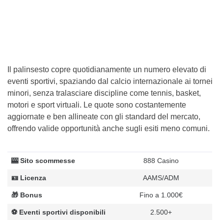
Il palinsesto copre quotidianamente un numero elevato di
eventi sportivi, spaziando dal calcio internazionale ai tornei
minori, senza tralasciare discipline come tennis, basket,
motori e sport virtuali. Le quote sono costantemente
aggiornate e ben allineate con gli standard del mercato,
offrendo valide opportunità anche sugli esiti meno comuni.
🎰 Sito scommesse
888 Casino
🪪 Licenza
AAMS/ADM
🎁 Bonus
Fino a 1.000€
⚽ Eventi sportivi disponibili
2.500+