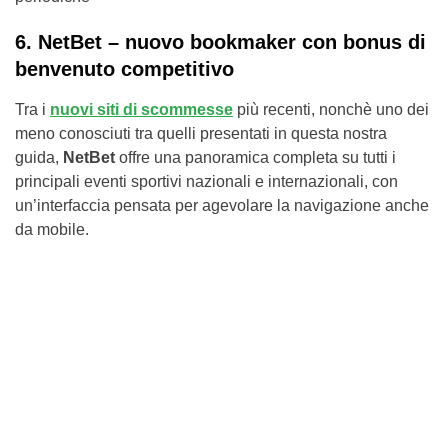
6. NetBet – nuovo bookmaker con bonus di
benvenuto competitivo
Tra i
nuovi siti di scommesse
più recenti, nonchè uno dei
meno conosciuti tra quelli presentati in questa nostra
guida,
NetBet
offre una panoramica completa su tutti i
principali eventi sportivi nazionali e internazionali, con
un’interfaccia pensata per agevolare la navigazione anche
da mobile.