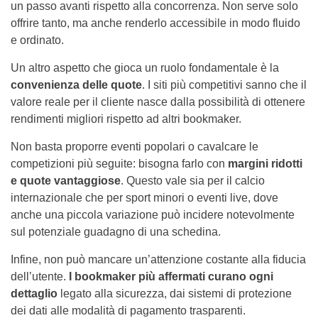
un passo avanti rispetto alla concorrenza. Non serve solo
offrire tanto, ma anche renderlo accessibile in modo fluido
e ordinato.
Un altro aspetto che gioca un ruolo fondamentale è la
convenienza delle quote
. I siti più competitivi sanno che il
valore reale per il cliente nasce dalla possibilità di ottenere
rendimenti migliori rispetto ad altri bookmaker.
Non basta proporre eventi popolari o cavalcare le
competizioni più seguite: bisogna farlo con
margini ridotti
e quote vantaggiose
. Questo vale sia per il calcio
internazionale che per sport minori o eventi live, dove
anche una piccola variazione può incidere notevolmente
sul potenziale guadagno di una schedina.
Infine, non può mancare un’attenzione costante alla fiducia
dell’utente.
I bookmaker più affermati curano ogni
dettaglio
legato alla sicurezza, dai sistemi di protezione
dei dati alle modalità di pagamento trasparenti.