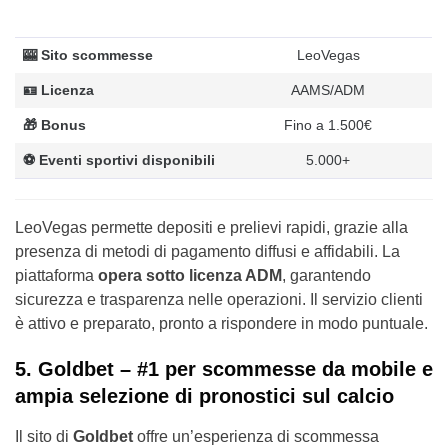
🎰 Sito scommesse
LeoVegas
🪪 Licenza
AAMS/ADM
🎁 Bonus
Fino a 1.500€
⚽ Eventi sportivi disponibili
5.000+
LeoVegas permette depositi e prelievi rapidi, grazie alla
presenza di metodi di pagamento diffusi e affidabili. La
piattaforma
opera sotto licenza ADM
, garantendo
sicurezza e trasparenza nelle operazioni. Il servizio clienti
è attivo e preparato, pronto a rispondere in modo puntuale.
5. Goldbet – #1 per scommesse da mobile e
ampia selezione di pronostici sul calcio
Il sito di
Goldbet
offre un’esperienza di scommessa