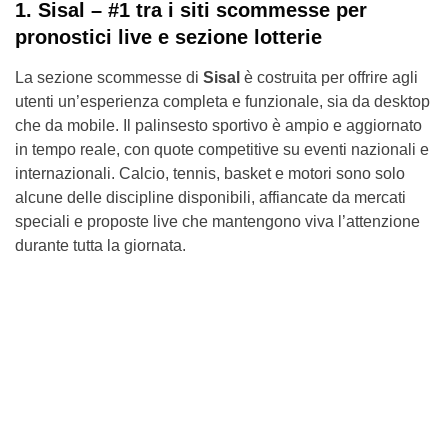
1. Sisal – #1 tra i siti scommesse per
pronostici live e sezione lotterie
La sezione scommesse di
Sisal
è costruita per offrire agli
utenti un’esperienza completa e funzionale, sia da desktop
che da mobile. Il palinsesto sportivo è ampio e aggiornato
in tempo reale, con quote competitive su eventi nazionali e
internazionali. Calcio, tennis, basket e motori sono solo
alcune delle discipline disponibili, affiancate da mercati
speciali e proposte live che mantengono viva l’attenzione
durante tutta la giornata.