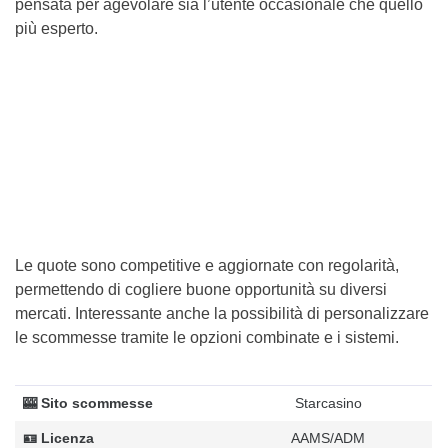
pensata per agevolare sia l’utente occasionale che quello
più esperto.
Le quote sono competitive e aggiornate con regolarità,
permettendo di cogliere buone opportunità su diversi
mercati. Interessante anche la possibilità di personalizzare
le scommesse tramite le opzioni combinate e i sistemi.
🎰 Sito scommesse
Starcasino
🪪 Licenza
AAMS/ADM