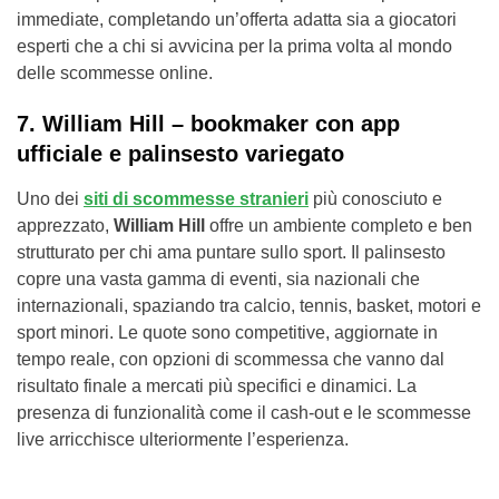
immediate, completando un’offerta adatta sia a giocatori
esperti che a chi si avvicina per la prima volta al mondo
delle scommesse online.
7. William Hill – bookmaker con app
ufficiale e palinsesto variegato
Uno dei
siti di scommesse stranieri
più conosciuto e
apprezzato,
William Hill
offre un ambiente completo e ben
strutturato per chi ama puntare sullo sport. Il palinsesto
copre una vasta gamma di eventi, sia nazionali che
internazionali, spaziando tra calcio, tennis, basket, motori e
sport minori. Le quote sono competitive, aggiornate in
tempo reale, con opzioni di scommessa che vanno dal
risultato finale a mercati più specifici e dinamici. La
presenza di funzionalità come il cash-out e le scommesse
live arricchisce ulteriormente l’esperienza.