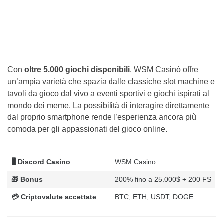
Con
oltre 5.000 giochi disponibili
, WSM Casinò offre
un’ampia varietà che spazia dalle classiche slot machine e
tavoli da gioco dal vivo a eventi sportivi e giochi ispirati al
mondo dei meme. La possibilità di interagire direttamente
dal proprio smartphone rende l’esperienza ancora più
comoda per gli appassionati del gioco online.
🖥️ Discord Casino
WSM Casino
🎁 Bonus
200% fino a 25.000$ + 200 FS
💳 Criptovalute accettate
BTC, ETH, USDT, DOGE