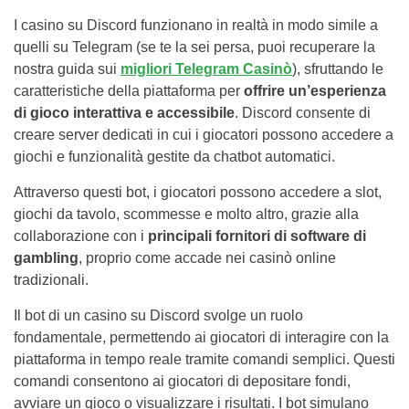
I casino su Discord funzionano in realtà in modo simile a
quelli su Telegram (se te la sei persa, puoi recuperare la
nostra guida sui
migliori Telegram Casinò
), sfruttando le
caratteristiche della piattaforma per
offrire un’esperienza
di gioco interattiva e accessibile
. Discord consente di
creare server dedicati in cui i giocatori possono accedere a
giochi e funzionalità gestite da chatbot automatici.
Attraverso questi bot, i giocatori possono accedere a slot,
giochi da tavolo, scommesse e molto altro, grazie alla
collaborazione con i
principali fornitori di software di
gambling
, proprio come accade nei casinò online
tradizionali.
Il bot di un casino su Discord svolge un ruolo
fondamentale, permettendo ai giocatori di interagire con la
piattaforma in tempo reale tramite comandi semplici. Questi
comandi consentono ai giocatori di depositare fondi,
avviare un gioco o visualizzare i risultati. I bot simulano