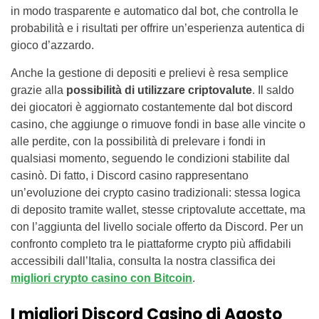
in modo trasparente e automatico dal bot, che controlla le
probabilità e i risultati per offrire un’esperienza autentica di
gioco d’azzardo.
Anche la gestione di depositi e prelievi è resa semplice
grazie alla
possibilità di utilizzare criptovalute
. Il saldo
dei giocatori è aggiornato costantemente dal bot discord
casino, che aggiunge o rimuove fondi in base alle vincite o
alle perdite, con la possibilità di prelevare i fondi in
qualsiasi momento, seguendo le condizioni stabilite dal
casinò. Di fatto, i Discord casino rappresentano
un’evoluzione dei crypto casino tradizionali: stessa logica
di deposito tramite wallet, stesse criptovalute accettate, ma
con l’aggiunta del livello sociale offerto da Discord. Per un
confronto completo tra le piattaforme crypto più affidabili
accessibili dall’Italia, consulta la nostra classifica dei
migliori crypto casino con Bitcoin
.
I migliori Discord Casino di Agosto