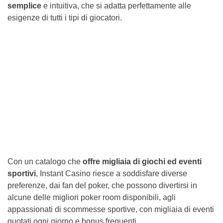
semplice
e intuitiva, che si adatta perfettamente alle
esigenze di tutti i tipi di giocatori.
Con un catalogo che
offre migliaia di giochi ed eventi
sportivi
, Instant Casino riesce a soddisfare diverse
preferenze, dai fan del poker, che possono divertirsi in
alcune delle migliori poker room disponibili, agli
appassionati di scommesse sportive, con migliaia di eventi
quotati ogni giorno e bonus frequenti.