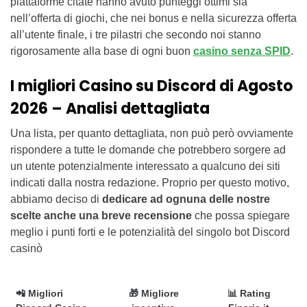
piattaforme citate hanno avuto punteggi ottimi sia
nell’offerta di giochi, che nei bonus e nella sicurezza offerta
all’utente finale, i tre pilastri che secondo noi stanno
rigorosamente alla base di ogni buon
casino senza SPID
.
I migliori Casino su Discord di Agosto
2026 – Analisi dettagliata
Una lista, per quanto dettagliata, non può però ovviamente
rispondere a tutte le domande che potrebbero sorgere ad
un utente potenzialmente interessato a qualcuno dei siti
indicati dalla nostra redazione. Proprio per questo motivo,
abbiamo deciso di
dedicare ad ognuna delle nostre
scelte anche una breve recensione
che possa spiegare
meglio i punti forti e le potenzialità del singolo bot Discord
casinò
📲 Migliori
🎁 Migliore
📊 Rating