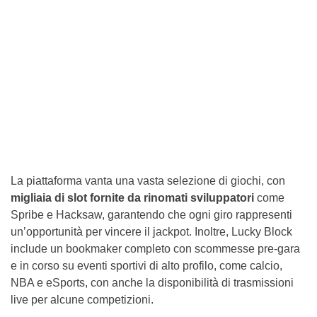
La piattaforma vanta una vasta selezione di giochi, con
migliaia di slot fornite da rinomati sviluppatori
come
Spribe e Hacksaw, garantendo che ogni giro rappresenti
un’opportunità per vincere il jackpot. Inoltre, Lucky Block
include un bookmaker completo con scommesse pre-gara
e in corso su eventi sportivi di alto profilo, come calcio,
NBA e eSports, con anche la disponibilità di trasmissioni
live per alcune competizioni.