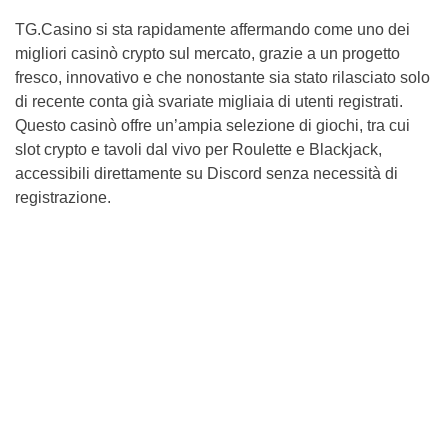
TG.Casino si sta rapidamente affermando come uno dei
migliori casinò crypto sul mercato, grazie a un progetto
fresco, innovativo e che nonostante sia stato rilasciato solo
di recente conta già svariate migliaia di utenti registrati.
Questo casinò offre un’ampia selezione di giochi, tra cui
slot crypto e tavoli dal vivo per Roulette e Blackjack,
accessibili direttamente su Discord senza necessità di
registrazione.