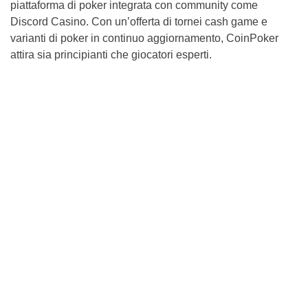
piattaforma di poker integrata con community come
Discord Casino. Con un’offerta di tornei cash game e
varianti di poker in continuo aggiornamento, CoinPoker
attira sia principianti che giocatori esperti.