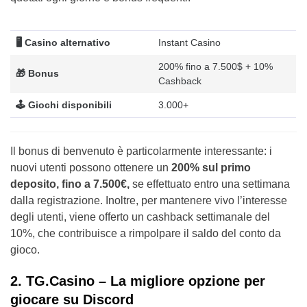
🖥️ Casino alternativo
Instant Casino
200% fino a 7.500$ + 10%
🎁 Bonus
Cashback
🕹️ Giochi disponibili
3.000+
Il bonus di benvenuto è particolarmente interessante: i
nuovi utenti possono ottenere un
200% sul primo
deposito, fino a 7.500€,
se effettuato entro una settimana
dalla registrazione. Inoltre, per mantenere vivo l’interesse
degli utenti, viene offerto un cashback settimanale del
10%, che contribuisce a rimpolpare il saldo del conto da
gioco.
2. TG.Casino – La migliore opzione per
giocare su Discord