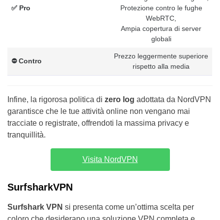
✅ Pro
Protezione contro le fughe
WebRTC,
Ampia copertura di server
globali
Prezzo leggermente superiore
⛔️ Contro
rispetto alla media
Infine, la rigorosa politica di
zero log
adottata da NordVPN
garantisce che le tue attività online non vengano mai
tracciate o registrate, offrendoti la massima privacy e
tranquillità.
Visita NordVPN
SurfsharkVPN
Surfshark VPN
si presenta come un’ottima scelta per
coloro che desiderano una soluzione VPN completa e