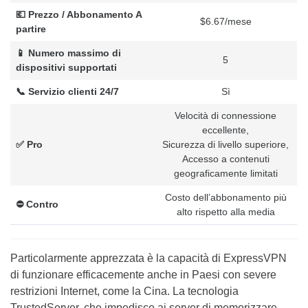
💶 Prezzo / Abbonamento A
$6.67/mese
partire
📱 Numero massimo di
5
dispositivi supportati
📞 Servizio clienti 24/7
Sì
Velocità di connessione
eccellente,
✅ Pro
Sicurezza di livello superiore,
Accesso a contenuti
geograficamente limitati
Costo dell’abbonamento più
⛔️ Contro
alto rispetto alla media
Particolarmente apprezzata è la capacità di ExpressVPN
di funzionare efficacemente anche in Paesi con severe
restrizioni Internet, come la Cina. La tecnologia
TrustedServer, che impedisce ai server di memorizzare