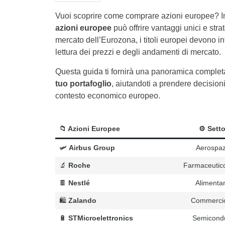
Vuoi scoprire come comprare azioni europee? I
azioni europee
può offrire vantaggi unici e stra
mercato dell’Eurozona, i titoli europei devono inte
lettura dei prezzi e degli andamenti di mercato.
Questa guida ti fornirà una panoramica complet
tuo portafoglio
, aiutandoti a prendere decisioni
contesto economico europeo.
📁 Azioni Europee
⚙️ Setto
🛩
Airbus Group
Aerospazi
🔬
Roche
Farmaceutico
🍫
Nestlé
Alimenta
🛍
Zalando
Commercio 
🔋
STMicroelettronics
Semicondut