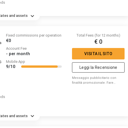
ods
rischio di perdere denaro.
Rates and assets
Fixed commissions per operation
Total Fees (for 12 months)
€0
€ 0
a
Account Fee
-
per month
VISITA IL SITO
Mobile App
G
9/10
Leggi la Recensione
Messaggio pubblicitario con
finalità promozionale. Fare
trading comporta dei rischi. I CFD
sono strumenti complessi ad alto
ods
rischio di perdita di capitale
dovuto alla leva. 74% di conti di
investitori al dettaglio perdono
denaro a causa delle
Rates and assets
negoziazioni in CFD con questo
fornitore. Valuta se puoi
permetterti di correre l’elevato