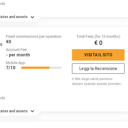
ods
rischio di perdere denaro.
Rates and assets
Fixed commissions per operation
Total Fees (for 12 months)
€0
€ 0
ng
Account Fee
-
per month
VISITA IL SITO
Mobile App
7/10
Leggi la Recensione
il 56% degli utenti perdono
denaro usando questo provider
per fare trading di CFD. Per favore
considera se puoi correre il
ods
rischio di perdere denaro.
Rates and assets