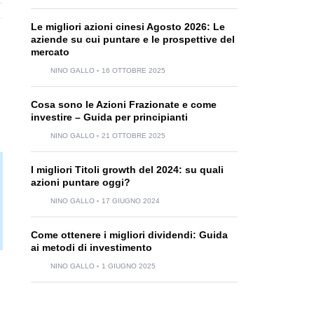
Le migliori azioni cinesi Agosto 2026: Le
aziende su cui puntare e le prospettive del
mercato
NINO GALLO
16 OTTOBRE 2025
Cosa sono le Azioni Frazionate e come
investire – Guida per principianti
NINO GALLO
21 OTTOBRE 2025
I migliori Titoli growth del 2024: su quali
azioni puntare oggi?
NINO GALLO
17 GIUGNO 2024
Come ottenere i migliori dividendi: Guida
ai metodi di investimento
NINO GALLO
1 GIUGNO 2025