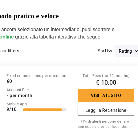
odo pratico e veloce
i ancora selezionato un intermediario, puoi scorrere e
 online
grazie alla tabella interattiva che segue:
ur filters
Sort By
Fixed commissions per operation
Total Fees (for 12 months)
€0
€ 10.00
Account Fee
-
per month
VISITA IL SITO
Mobile App
9/10
Leggi la Recensione
Il 71% di utenti perdono denaro
con questo provider facendo
trading di CFD. Per favore
considera se puoi correre il