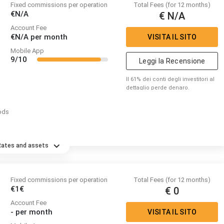
Fixed commissions per operation
Total Fees (for 12 months)
€N/A
€ N/A
Account Fee
€N/A
per month
VISITA IL SITO
Mobile App
9/10
Leggi la Recensione
Il 61% dei conti degli investitori al
dettaglio perde denaro.
ods
Rates and assets
Fixed commissions per operation
Total Fees (for 12 months)
€1€
€ 0
Account Fee
-
per month
VISITA IL SITO