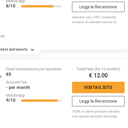
Mobile App
8/10
Leggi la Recensione
Operare con i CFD comporta
sempre un elevato rischio di
perdere capitale.
ods
Rates and assets
Fixed commissions per operation
Total Fees (for 12 months)
€0
€ 12.00
i
Account Fee
-
per month
VISITA IL SITO
Mobile App
9/10
Leggi la Recensione
75,8% di utenti perdono denaro
con questo provider facendo
trading di CFD. Per favore
considera se puoi correre il