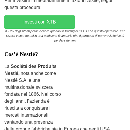
Per investire immediatamente in azioni Nestlé, segui
questa procedura:
Investi con XTB
Il 71% degli utenti perde denaro quando fa trading di CFDs con questo operatore. Per
favore valuta se sei in una posizione finanziaria che ti permette di correre il rischio di
perdere denaro
Cos’è Nestlé?
La
Société des Produits
Nestlé,
nota anche come
Nestlé S.A, è una
multinazionale svizzera
fondata nel 1866. Nel corso
degli anni, l’azienda è
riuscita a conquistare i
mercati internazionali,
vantando una presenza
delle proprie fabbriche sia in Europa che negli USA.