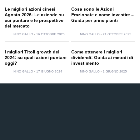
Le migliori azioni cinesi
Cosa sono le Azioni
Agosto 2026: Le aziende su
Frazionate e come investire –
cui puntare e le prospettive
Guida per principianti
del mercato
NINO GALLO
16 OTTOBRE 2025
NINO GALLO
21 OTTOBRE 2025
I migliori Titoli growth del
Come ottenere i migliori
2024: su quali azioni puntare
dividendi: Guida ai metodi di
oggi?
investimento
NINO GALLO
17 GIUGNO 2024
NINO GALLO
1 GIUGNO 2025