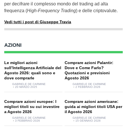
per decifrare il complesso mondo del trading ad alta
frequenza (
High-Frequency Trading
) e delle criptovalute.
Vedi tutti i post di Giuseppe Travia
AZIONI
Le migliori azioni
Comprare azioni Palantir:
sull’Intelligenza Artificiale del
Dove e Come Farlo?
Agosto 2026: quali sono e
Quotazioni e previsioni
dove comprarle
Agosto 2026
GABRIELE DE CARMINE
GABRIELE DE CARMINE
20 MARZO 2025
2 FEBBRAIO 2026
Comprare azioni europee: I
Comprare azioni americane:
migliori titoli su cui investire
guida ai migliori titoli USA per
a Agosto 2026
il Agosto 2026
GABRIELE DE CARMINE
GABRIELE DE CARMINE
3 FEBBRAIO 2026
15 GENNAIO 2026