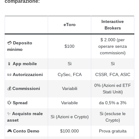
comparazione:
Interactive
eToro
Brokers
$ 2.000 (per
💳
Deposito
$100
operare senza
minimo
commissioni)
📱
App mobile
Sì
Sì
📜
Autorizzazioni
CySec, FCA
CSSR, FCA, ASIC
0% (Azioni ed ETF
💰
Commissioni
Variabili
Stati Uniti)
💱
Spread
Variabile
da 0,5% a 3%
✨
Acquisto reale
Si (escluse le
Sì (Azioni e Crypto)
asset
Crypto)
🎮
Conto Demo
$100.000
Prova gratuita