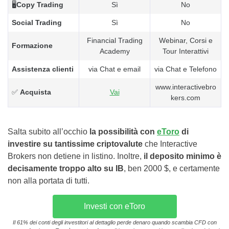
🖥️
Copy Trading
Sì
No
Social Trading
Sì
No
Financial Trading
Webinar, Corsi e
Formazione
Academy
Tour Interattivi
Assistenza clienti
via Chat e email
via Chat e Telefono
www.interactivebro
✅
Acquista
Vai
kers.com
Salta subito all’occhio
la possibilità con
eToro
di
investire su tantissime criptovalute
che Interactive
Brokers non detiene in listino. Inoltre,
il deposito minimo è
decisamente troppo alto su IB
, ben 2000 $, e certamente
non alla portata di tutti.
Investi con eToro
Il 61% dei conti degli investitori al dettaglio perde denaro quando scambia CFD con