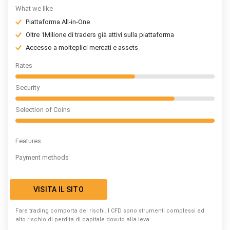
What we like
Piattaforma All-in-One
Oltre 1Milione di traders già attivi sulla piattaforma
Accesso a molteplici mercati e assets
Rates
Security
Selection of Coins
Features
Payment methods
VISITA IL SITO
Fare trading comporta dei rischi. I CFD sono strumenti complessi ad
alto rischio di perdita di capitale dovuto alla leva.