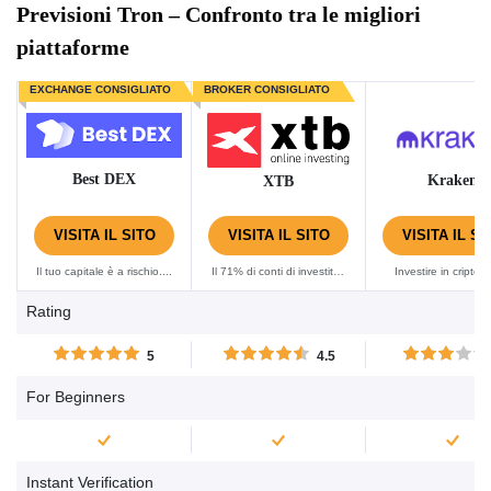
Previsioni Tron – Confronto tra le migliori
piattaforme
EXCHANGE CONSIGLIATO
BROKER CONSIGLIATO
Best DEX
Kraken
XTB
VISITA IL SITO
VISITA IL SITO
VISITA IL SI
Il tuo capitale è a rischio....
Il 71% di conti di investitori
Investire in criptov
al dettaglio perdono
espone gli utenti a
Rating
denaro quando fanno
mercato caratteriz
trading di CFD con XTB....
dall'alta volatilità, co
5
4.5
se sei nella condizi
poter perdere dena
For Beginners
Instant Verification