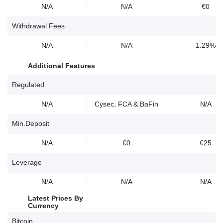
N/A
N/A
€0
Withdrawal Fees
N/A
N/A
1.29%
Additional Features
Regulated
N/A
Cysec, FCA & BaFin
N/A
Min.Deposit
N/A
€0
€25
Leverage
N/A
N/A
N/A
Latest Prices By
Currency
Bitcoin