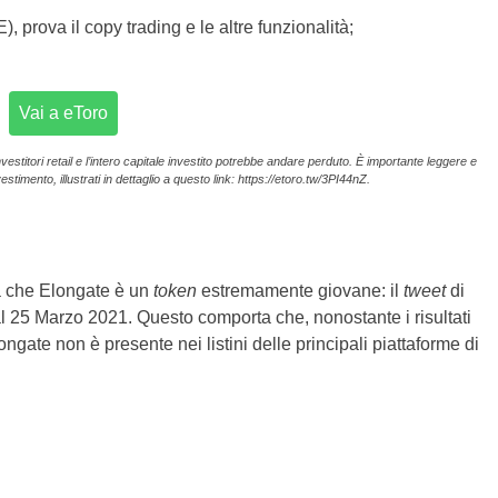
 prova il copy trading e le altre funzionalità;
Vai a eToro
vestitori retail e l’intero capitale investito potrebbe andare perduto. È importante leggere e
estimento, illustrati in dettaglio a questo link: https://etoro.tw/3PI44nZ.
a che Elongate è un
token
estremamente giovane: il
tweet
di
al 25 Marzo 2021. Questo comporta che, nonostante i risultati
ngate non è presente nei listini delle principali piattaforme di