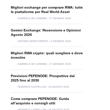
Migliori exchange per comprare RWA: tutte
le piattaforme per Real World Asset
GABRIELE DE CARMINE
27 GENNAIO 2026
Gemini Exchange: Recensione e Opinioni
Agosto 2026
ANTONIO MARIA PIRONTI
5 GENNAIO 2026
Migliori RWA crypto: quali scegliere e dove
investire
GABRIELE DE CARMINE
27 GENNAIO 2026
Previsioni PEPENODE: Prospettive dal
2025 fino al 2030
FEDERICO CAPPELLINI
29 AGOSTO 2025
Come comprare PEPENODE: Guida
all’acquisto e consigli utili
FEDERICO CAPPELLINI
28 AGOSTO 2025