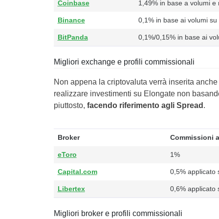
Coinbase
1,49% in base a volumi e
Binance
0,1% in base ai volumi su 
BitPanda
0,1%/0,15% in base ai vol
Migliori exchange e profili commissionali
Non appena la criptovaluta verrà inserita anche ne
realizzare investimenti su Elongate non basand
piuttosto,
facendo riferimento agli Spread
.
Broker
Commissioni a
eToro
1%
Capital.com
0,5% applicato 
Libertex
0,6% applicato 
Migliori broker e profili commissionali