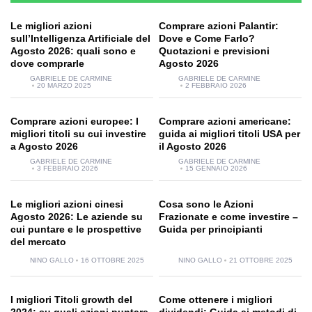
Le migliori azioni
Comprare azioni Palantir:
sull’Intelligenza Artificiale del
Dove e Come Farlo?
Agosto 2026: quali sono e
Quotazioni e previsioni
dove comprarle
Agosto 2026
GABRIELE DE CARMINE
GABRIELE DE CARMINE
20 MARZO 2025
2 FEBBRAIO 2026
Comprare azioni europee: I
Comprare azioni americane:
migliori titoli su cui investire
guida ai migliori titoli USA per
a Agosto 2026
il Agosto 2026
GABRIELE DE CARMINE
GABRIELE DE CARMINE
3 FEBBRAIO 2026
15 GENNAIO 2026
Le migliori azioni cinesi
Cosa sono le Azioni
Agosto 2026: Le aziende su
Frazionate e come investire –
cui puntare e le prospettive
Guida per principianti
del mercato
NINO GALLO
16 OTTOBRE 2025
NINO GALLO
21 OTTOBRE 2025
I migliori Titoli growth del
Come ottenere i migliori
2024: su quali azioni puntare
dividendi: Guida ai metodi di