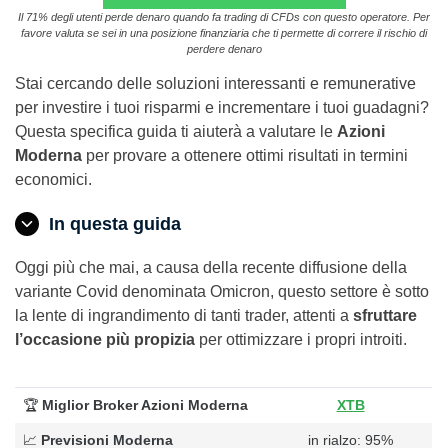
Il 71% degli utenti perde denaro quando fa trading di CFDs con questo operatore. Per
favore valuta se sei in una posizione finanziaria che ti permette di correre il rischio di
perdere denaro
Stai cercando delle soluzioni interessanti e remunerative
per investire i tuoi risparmi e incrementare i tuoi guadagni?
Questa specifica guida ti aiuterà a valutare le
Azioni
Moderna
per provare a ottenere ottimi risultati in termini
economici.
In questa guida
Oggi più che mai, a causa della recente diffusione della
variante Covid denominata Omicron, questo settore è sotto
la lente di ingrandimento di tanti trader, attenti a
sfruttare
l’occasione più propizia
per ottimizzare i propri introiti.
🏆
Miglior Broker Azioni Moderna
XTB
📈
Previsioni Moderna
in rialzo: 95%