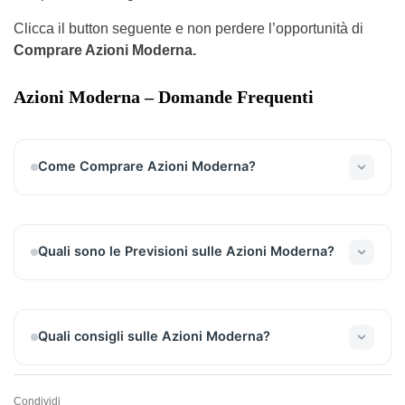
Clicca il button seguente e non perdere l’opportunità di
Comprare Azioni Moderna.
Azioni Moderna – Domande Frequenti
Come Comprare Azioni Moderna?
Per comprare Azioni Moderna dovresti registrarti
gratuitamente su XTB e seguire tutti i passaggi
semplici e sicuri che troverai leggendo l’articolo
Quali sono le Previsioni sulle Azioni Moderna?
completo.
Le previsioni sulle Azioni Moderna sono rialziste nel
lungo periodo, in virtù anche delle recenti news
sull’azienda biofarmaceutica e sui grandi risultati
Quali consigli sulle Azioni Moderna?
fino ad oggi ottenuti. Leggi l’articolo e scopri
maggiori dettagli.
Si consiglia di diversificare il portafoglio azionario
puntando su Azioni Moderna e sfruttando le
Condividi