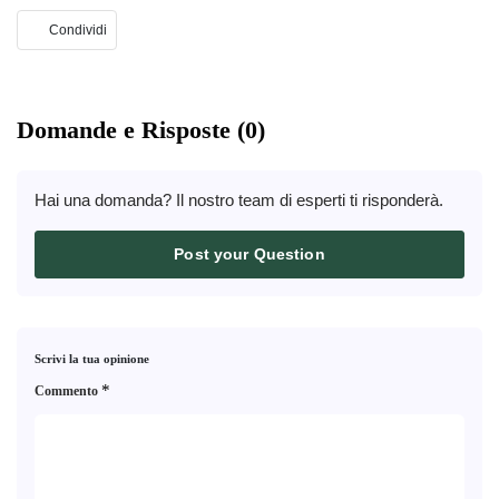
previsioni rialziste sul titolo. Leggi l’articolo
Condividi
completo per scoprire di più.
Domande e Risposte (0)
Hai una domanda? Il nostro team di esperti ti risponderà.
Post your Question
Scrivi la tua opinione
*
Commento