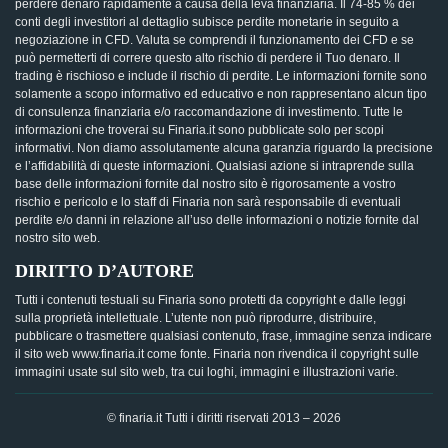
perdere denaro rapidamente a causa della leva finanziaria. Il 74-85 % dei
conti degli investitori al dettaglio subisce perdite monetarie in seguito a
negoziazione in CFD. Valuta se comprendi il funzionamento dei CFD e se
può permetterti di correre questo alto rischio di perdere il Tuo denaro. Il
trading è rischioso e include il rischio di perdite. Le informazioni fornite sono
solamente a scopo informativo ed educativo e non rappresentano alcun tipo
di consulenza finanziaria e/o raccomandazione di investimento. Tutte le
informazioni che troverai su Finaria.it sono pubblicate solo per scopi
informativi. Non diamo assolutamente alcuna garanzia riguardo la precisione
e l’affidabilità di queste informazioni. Qualsiasi azione si intraprende sulla
base delle informazioni fornite dal nostro sito è rigorosamente a vostro
rischio e pericolo e lo staff di Finaria non sarà responsabile di eventuali
perdite e/o danni in relazione all’uso delle informazioni o notizie fornite dal
nostro sito web.
DIRITTO D’AUTORE
Tutti i contenuti testuali su Finaria sono protetti da copyright e dalle leggi
sulla proprietà intellettuale. L’utente non può riprodurre, distribuire,
pubblicare o trasmettere qualsiasi contenuto, frase, immagine senza indicare
il sito web www.finaria.it come fonte. Finaria non rivendica il copyright sulle
immagini usate sul sito web, tra cui loghi, immagini e illustrazioni varie.
© finaria.it Tutti i diritti riservati 2013 – 2026