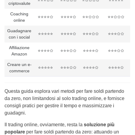
⭐⭐⭐✩✩
⭐⭐✩✩✩
⭐✩✩✩✩
⭐⭐⭐⭐⭐
criptovalute
Coaching
⭐⭐⭐⭐✩
⭐⭐⭐⭐✩
⭐⭐✩✩✩
⭐⭐✩✩✩
online
Guadagnare
⭐⭐⭐⭐⭐
⭐⭐⭐⭐✩
⭐⭐⭐✩✩
⭐⭐⭐✩✩
con i social
Affiliazione
⭐⭐⭐⭐✩
⭐⭐⭐✩✩
⭐⭐⭐⭐✩
⭐⭐⭐✩✩
Amazon
Creare un e-
⭐⭐⭐⭐⭐
⭐⭐⭐✩✩
⭐⭐⭐⭐✩
⭐⭐⭐⭐✩
commerce
Questa guida esplora vari metodi per fare soldi partendo
da zero, non limitandosi al solo trading online, e fornisce
consigli pratici per gestire il tempo e massimizzare i
guadagni.
Il trading online, ovviamente, resta la
soluzione più
popolare
per fare soldi partendo da zero: attuando un