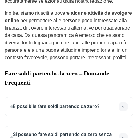
accuratamente selezionati dalla nostra redazione.
Inoltre, siamo riusciti a trovare
alcune attività da svolgere
online
per permettere alle persone poco interessate alla
finanza, di trovare interessanti alternative per guadagnare
da casa. Da questa panoramica è emerso che esistono
diverse fonti di guadagno che, uniti alle proprie capacità
personale e a una buona attitudine imprenditoriale, in un
contesto favorevole, possono portare interessanti profitti.
Fare soldi partendo da zero – Domande
Frequenti
È possibile fare soldi partendo da zero?
Ci sono diversi modi per fare soldi partendo da
zero, occorre individuare quello più adatta alla
propria predisposizione personale e ai propri
Si possono fare soldi partendo da zero senza