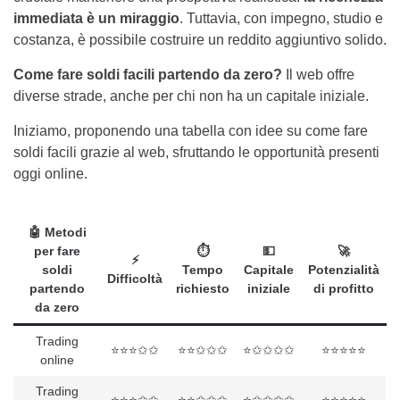
immediata è un miraggio
. Tuttavia, con impegno, studio e
costanza, è possibile costruire un reddito aggiuntivo solido.
Come fare soldi facili partendo da zero?
Il web offre
diverse strade, anche per chi non ha un capitale iniziale.
Iniziamo, proponendo una tabella con idee su come fare
soldi facili grazie al web, sfruttando le opportunità presenti
oggi online.
🤖 Metodi
per fare
⏱
💵
🚀
⚡️
soldi
Tempo
Capitale
Potenzialità
Difficoltà
partendo
richiesto
iniziale
di profitto
da zero
Trading
⭐⭐⭐✩✩
⭐⭐✩✩✩
⭐✩✩✩✩
⭐⭐⭐⭐⭐
online
Trading