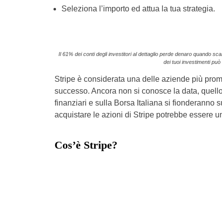
Seleziona l’importo ed attua la tua strategia.
Il 61% dei conti degli investitori al dettaglio perde denaro quando sc
dei tuoi investimenti può 
Stripe è considerata una delle aziende più prome
successo. Ancora non si conosce la data, quello 
finanziari e sulla Borsa Italiana si fionderanno
acquistare le azioni di Stripe potrebbe essere un
Cos’è Stripe?