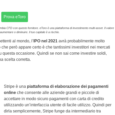
Prova eToro
ambia CFD con questo fornitore. eToro è una piattaforma di investimento multi-asset. Il valore
aumentare o diminuire. Il tuo capitale è a rischio.
ttenti al mondo, l’
IPO nel 2021
avrà probabilmente molto
che però appare certo è che tantissimi investitori nei mercati
 su questa occasione. Quindi se non sai come investire soldi,
a scelta corretta.
Stripe è una
piattaforma di elaborazione dei pagamenti
online
che consente alle aziende grandi e piccole di
accettare in modo sicuro pagamenti con carta di credito
utilizzando un’interfaccia utente di facile utilizzo. Quindi per
dirla semplicemente, Stripe funge da intermediario tra