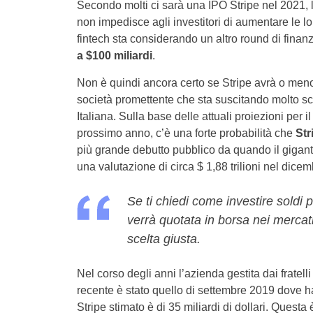
Secondo molti ci sarà una IPO Stripe nel 2021, l
non impedisce agli investitori di aumentare le l
fintech sta considerando un altro round di fina
a $100 miliardi
.
Non è quindi ancora certo se Stripe avrà o meno
società promettente che sta suscitando molto scal
Italiana. Sulla base delle attuali proiezioni per
prossimo anno, c’è una forte probabilità che
Str
più grande debutto pubblico da quando il gigant
una valutazione di circa $ 1,88 trilioni nel dice
Se ti chiedi come investire soldi
verrà quotata in borsa nei mercati
scelta giusta.
Nel corso degli anni l’azienda gestita dai fratell
recente è stato quello di settembre 2019 dove h
Stripe stimato è di 35 miliardi di dollari. Quest