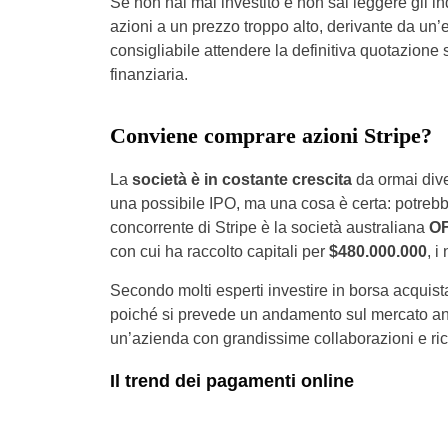
Se non hai mai investito e non sai leggere gli in
azioni a un prezzo troppo alto, derivante da u
consigliabile attendere la definitiva quotazione s
finanziaria.
Conviene comprare azioni Stripe?
La
società è in costante crescita
da ormai dive
una possibile IPO, ma una cosa è certa: potrebbe
concorrente di Stripe è la società australiana
O
con cui ha raccolto capitali per
$480.000.000
, i
Secondo molti esperti investire in borsa acquis
poiché si prevede un andamento sul mercato anc
un’azienda con grandissime collaborazioni e ric
Il trend dei pagamenti online