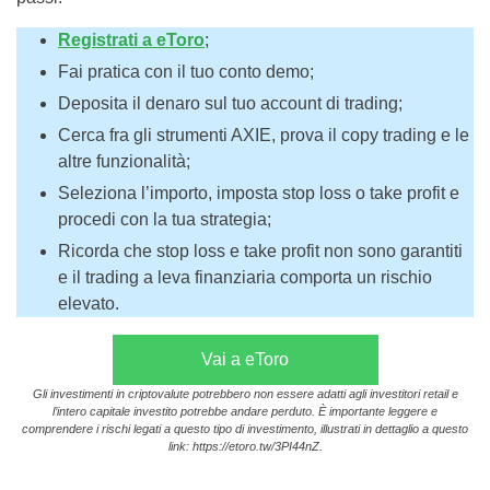
Registrati a eToro
;
Fai pratica con il tuo conto demo;
Deposita il denaro sul tuo account di trading;
Cerca fra gli strumenti AXIE, prova il copy trading e le
altre funzionalità;
Seleziona l’importo, imposta stop loss o take profit e
procedi con la tua strategia;
Ricorda che stop loss e take profit non sono garantiti
e il trading a leva finanziaria comporta un rischio
elevato.
Vai a eToro
Gli investimenti in criptovalute potrebbero non essere adatti agli investitori retail e
l’intero capitale investito potrebbe andare perduto. È importante leggere e
comprendere i rischi legati a questo tipo di investimento, illustrati in dettaglio a questo
link: https://etoro.tw/3PI44nZ.