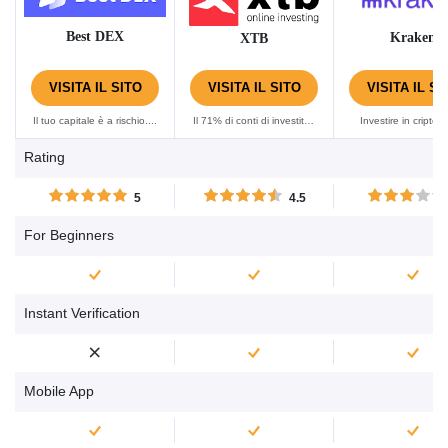
Best DEX
Kraken
XTB
VISITA IL SITO
VISITA IL SITO
VISITA IL SI
Il tuo capitale è a rischio....
Il 71% di conti di investitori
Investire in criptov
al dettaglio perdono
espone gli utenti a
Rating
denaro quando fanno
mercato caratteriz
trading di CFD con XTB....
dall'alta volatilità, co
5
4.5
se sei nella condizi
poter perdere dena
For Beginners
Instant Verification
Mobile App