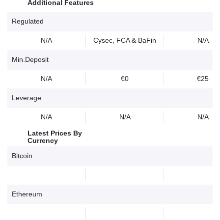
Additional Features
Regulated
N/A
Cysec, FCA & BaFin
N/A
Min.Deposit
N/A
€0
€25
Leverage
N/A
N/A
N/A
Latest Prices By
Currency
Bitcoin
Ethereum