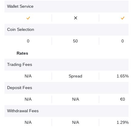
Wallet Service
Coin Selection
0
50
0
Rates
Trading Fees
N/A
Spread
1.65%
Deposit Fees
N/A
N/A
€0
Withdrawal Fees
N/A
N/A
1.29%