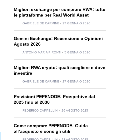
Migliori exchange per comprare RWA: tutte
le piattaforme per Real World Asset
GABRIELE DE CARMINE
27 GENNAIO 2026
Gemini Exchange: Recensione e Opinioni
Agosto 2026
ANTONIO MARIA PIRONTI
5 GENNAIO 2026
Migliori RWA crypto: quali scegliere e dove
investire
GABRIELE DE CARMINE
27 GENNAIO 2026
Previsioni PEPENODE: Prospettive dal
2025 fino al 2030
i
FEDERICO CAPPELLINI
29 AGOSTO 2025
Come comprare PEPENODE: Guida
all’acquisto e consigli utili
FEDERICO CAPPELLINI
28 AGOSTO 2025