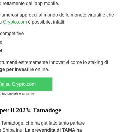
irettamente dall’app mobile.
numerosi approcci al mondo delle monete virtuali e che
Su
Crypto.com
è possibile, infatti:
competitive
te
et
e strumenti estremamente innovativi come lo staking di
ge per investire
online.
ai su Crypto.com
Il tuo capitale è a rischio
per il 2023: Tamadoge
 Tamadoge, che ha già fatto tanto parlare
e Shiba Inu.
La prevendita di TAMA ha