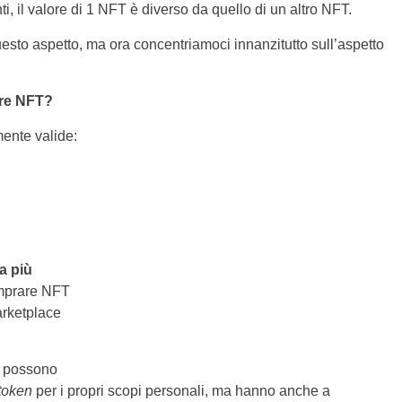
, il valore di 1 NFT è diverso da quello di un altro NFT.
esto aspetto, ma ora concentriamoci innanzitutto sull’aspetto
re NFT?
ente valide:
a più
omprare NFT
arketplace
lo possono
token
per i propri scopi personali, ma hanno anche a