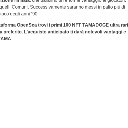
izione limitata
, che daranno un enorme vantaggio ai giocatori.
ine quelli Comuni. Successivamente saranno messi in palio più di
ioco degli anni ’90.
attaforma OpenSea
trovi
i primi 100 NFT TAMADOGE ultra rari
 preferito. L’acquisto anticipato ti darà notevoli vantaggi e
 TAMA.