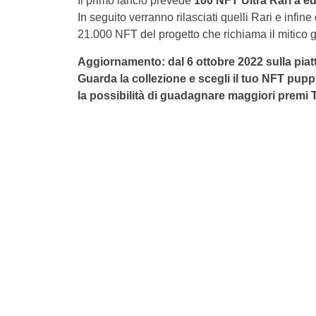
Il primo lancio prevede
100 NFT Ultra Rari a ed
In seguito verranno rilasciati quelli Rari e inf
21.000 NFT del progetto che richiama il mitico g
Aggiornamento: dal 6 ottobre 2022
sulla pi
Guarda la collezione e scegli il tuo NFT puppy
la possibilità di guadagnare maggiori premi