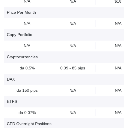
N/A
N/A
$1€
Price Per Month
N/A
N/A
N/A
Copy Portfolio
N/A
N/A
N/A
Cryptocurrencies
da 0.5%
0.09 - 85 pips
N/A
DAX
da 150 pips
N/A
N/A
ETFS
da 0.07%
N/A
N/A
CFD Overnight Positions