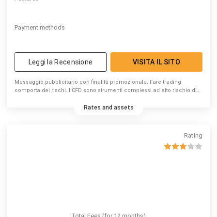
Payment methods
Leggi la Recensione
VISITA IL SITO
Messaggio pubblicitario con finalità promozionale. Fare trading
comporta dei rischi. I CFD sono strumenti complessi ad alto rischio di
perdita di capitale dovuto alla leva. 74% di conti di investitori al dettaglio
perdono denaro a causa delle negoziazioni in CFD con questo
Rates and assets
fornitore. Valuta se puoi permetterti di correre l’elevato rischio di
perdere il tuo denaro.
Rating
Total Fees (for 12 months)