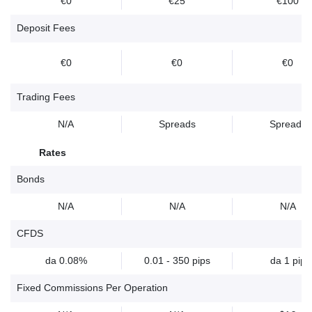
€0
€25
€100
Deposit Fees
€0
€0
€0
Trading Fees
N/A
Spreads
Spreads
Rates
Bonds
N/A
N/A
N/A
CFDS
da 0.08%
0.01 - 350 pips
da 1 pip
Fixed Commissions Per Operation