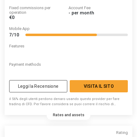
Fixed commissions per
Account Fee
operation
-
per month
€0
Mobile App
7/10
Features
Payment methods
Leggi la Recensione
VISITA IL SITO
il 56% degli utenti perdono denaro usando questo provider per fare
trading di CFD. Per favore considera se puoi correre il rischio di
perdere denaro.
Rates and assets
Rating