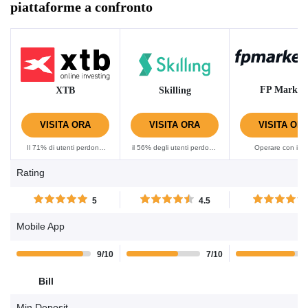
piattaforme a confronto
FP Market
XTB
Skilling
VISITA ORA
VISITA ORA
VISITA OR
Il 71% di utenti perdono
il 56% degli utenti perdono
Operare con i C
denaro con questo
denaro usando questo
comporta sempre
Rating
provider facendo trading di
provider per fare trading di
elevato rischio di p
CFD. Per favore considera
CFD. Per favore considera
capitale.......
5
4.5
se puoi correre il rischio di
se puoi correre il rischio di
perdere denaro.......
perdere denaro.......
Mobile App
9/10
7/10
Bill
Min.Deposit