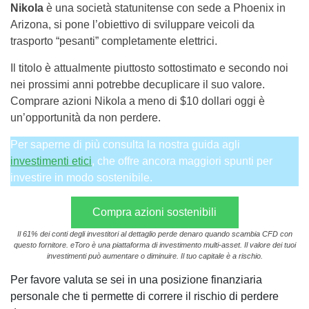
Nikola
è una società statunitense con sede a Phoenix in
Arizona, si pone l’obiettivo di sviluppare veicoli da
trasporto “pesanti” completamente elettrici.
Il titolo è attualmente piuttosto sottostimato e secondo noi
nei prossimi anni potrebbe decuplicare il suo valore.
Comprare azioni Nikola a meno di $10 dollari oggi è
un’opportunità da non perdere.
Per saperne di più consulta la nostra guida agli
investimenti etici
, che offre ancora maggiori spunti per
investire in modo sostenibile.
Compra azioni sostenibili
Il 61% dei conti degli investitori al dettaglio perde denaro quando scambia CFD con
questo fornitore. eToro è una piattaforma di investimento multi-asset. Il valore dei tuoi
investimenti può aumentare o diminuire. Il tuo capitale è a rischio.
Per favore valuta se sei in una posizione finanziaria
personale che ti permette di correre il rischio di perdere