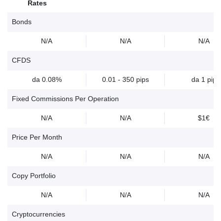
Rates
Bonds
N/A
N/A
N/A
CFDS
da 0.08%
0.01 - 350 pips
da 1 pip
Fixed Commissions Per Operation
N/A
N/A
$1€
Price Per Month
N/A
N/A
N/A
Copy Portfolio
N/A
N/A
N/A
Cryptocurrencies