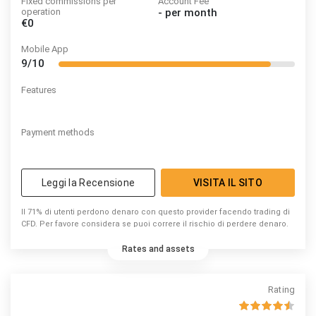
Fixed commissions per
Account Fee
operation
-
per month
€0
Mobile App
9/10
Features
Payment methods
Leggi la Recensione
VISITA IL SITO
Il 71% di utenti perdono denaro con questo provider facendo trading di
CFD. Per favore considera se puoi correre il rischio di perdere denaro.
Rates and assets
Rating