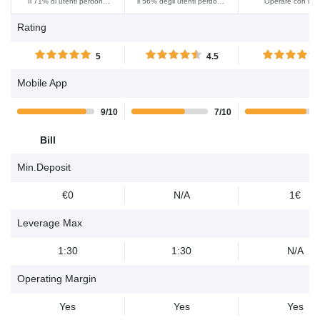
Il 71% di utenti perdono
il 56% degli utenti perdono
Operare con i C
denaro con questo
denaro usando questo
comporta sempre
Rating
provider facendo trading di
provider per fare trading di
elevato rischio di p
CFD. Per favore considera
CFD. Per favore considera
capitale.......
5
4.5
se puoi correre il rischio di
se puoi correre il rischio di
perdere denaro.......
perdere denaro.......
Mobile App
9/10
7/10
Bill
Min.Deposit
€0
N/A
1€
Leverage Max
1:30
1:30
N/A
Operating Margin
Yes
Yes
Yes