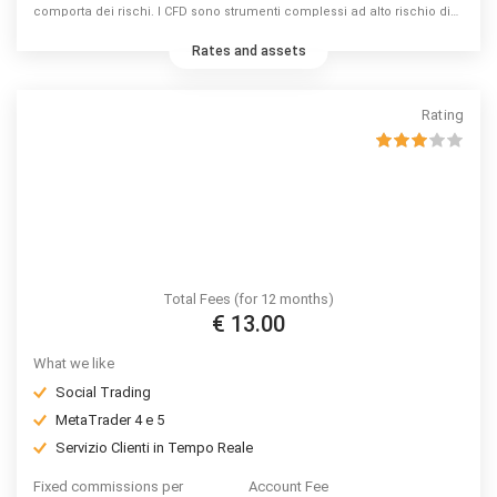
comporta dei rischi. I CFD sono strumenti complessi ad alto rischio di
perdita di capitale dovuto alla leva. 74% di conti di investitori al dettaglio
perdono denaro a causa delle negoziazioni in CFD con questo
Rates and assets
fornitore. Valuta se puoi permetterti di correre l’elevato rischio di
perdere il tuo denaro.
Rating
Total Fees (for 12 months)
€ 13.00
What we like
Social Trading
MetaTrader 4 e 5
Servizio Clienti in Tempo Reale
Fixed commissions per
Account Fee