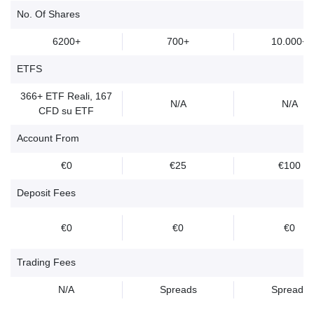
No. Of Shares
6200+
700+
10.000+
ETFS
366+ ETF Reali, 167
N/A
N/A
CFD su ETF
Account From
€0
€25
€100
Deposit Fees
€0
€0
€0
Trading Fees
N/A
Spreads
Spreads