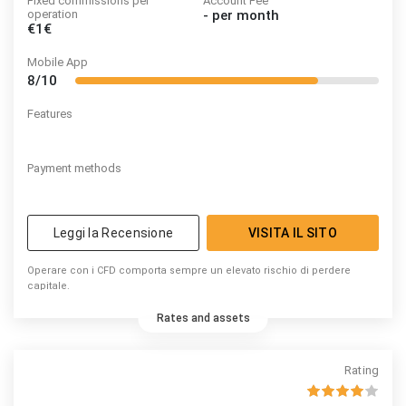
Fixed commissions per
Account Fee
operation
-
per month
€1€
Mobile App
8/10
Features
Payment methods
Leggi la Recensione
VISITA IL SITO
Operare con i CFD comporta sempre un elevato rischio di perdere
capitale.
Rates and assets
Rating