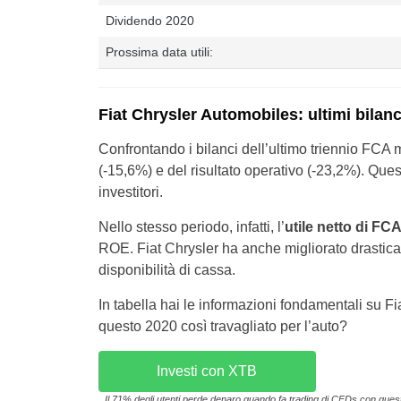
Dividendo 2020
Prossima data utili:
Fiat Chrysler Automobiles: ultimi bilanc
Confrontando i bilanci dell’ultimo triennio FCA
(-15,6%) e del risultato operativo (-23,2%). Que
investitori.
Nello stesso periodo, infatti, l’
utile netto di FC
ROE. Fiat Chrysler ha anche migliorato drastica
disponibilità di cassa.
In tabella hai le informazioni fondamentali su F
questo 2020 così travagliato per l’auto?
Investi con XTB
Il 71% degli utenti perde denaro quando fa trading di CFDs con questo 