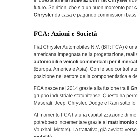
In questa
analisi sulle azioni Fiat Chrysler
trov
futuro. Se ritieni che sia un buon momento per
c
Chrysler
da casa e pagando commissioni bass
FCA: Azioni e Società
Fiat Chrysler Automobiles N.V. (BIT: FCA) è una 
americana impegnata nella progettazione, realiz
automobili e veicoli commerciali per il merca
(Europa, America e Asia). Con le sue controllate
posizione nel settore della componentistica e de
FCA nasce nel 2014 grazie alla fusione tra il
Gr
gruppo industriale statunitense. Questo ha perme
Maserati, Jeep, Chrysler, Dodge e Ram sotto lo 
Al momento FCA ha una capitalizzazione di mercato
potrebbero incrementare grazie al
matrimonio 
Vauxhall Motors). La trattativa, già avviata verso
mobilità
.