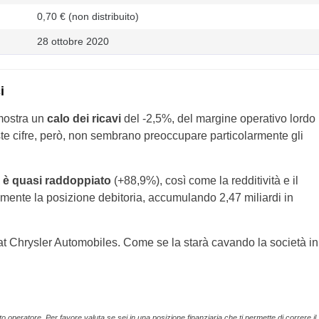
0,70 € (non distribuito)
28 ottobre 2020
i
 mostra un
calo dei ricavi
del -2,5%, del margine operativo lordo
ste cifre, però, non sembrano preoccupare particolarmente gli
A è quasi raddoppiato
(+88,9%), così come la redditività e il
mente la posizione debitoria, accumulando 2,47 miliardi in
iat Chrysler Automobiles. Come se la starà cavando la società in
operatore. Per favore valuta se sei in una posizione finanziaria che ti permette di correre il