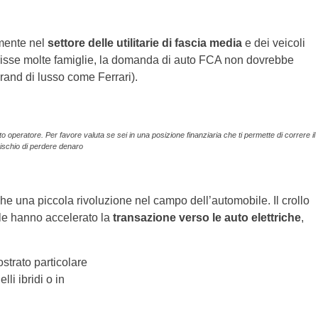
lmente nel
settore delle utilitarie di fascia media
e dei veicoli
erisse molte famiglie, la domanda di auto FCA non dovrebbe
brand di lusso come Ferrari).
operatore. Per favore valuta se sei in una posizione finanziaria che ti permette di correre il
rischio di perdere denaro
e una piccola rivoluzione nel campo dell’automobile. Il crollo
bile hanno accelerato la
transazione verso le auto elettriche
,
strato particolare
li ibridi o in