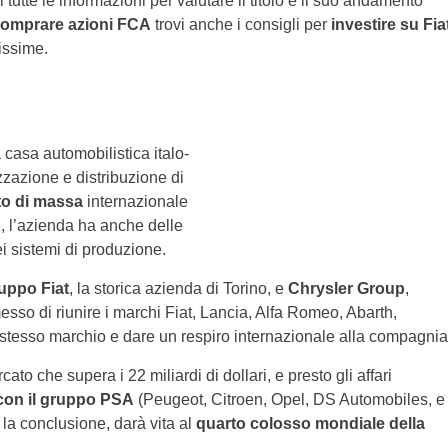
i tutte le informazioni per valutare il titolo e il suo andamento
omprare azioni FCA
trovi anche i consigli per
investire su Fia
issime.
casa automobilistica italo-
zazione e distribuzione di
to di massa
internazionale
, l’azienda ha anche delle
i sistemi di produzione.
uppo Fiat
, la storica azienda di Torino, e
Chrysler Group
,
sso di riunire i marchi Fiat, Lancia, Alfa Romeo, Abarth,
stesso marchio e dare un respiro internazionale alla compagnia
 che supera i 22 miliardi di dollari, e presto gli affari
con il gruppo PSA
(Peugeot, Citroen, Opel, DS Automobiles, e
 la conclusione, darà vita al
quarto colosso mondiale della