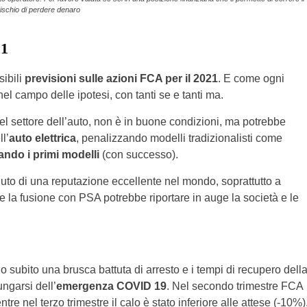
rischio di perdere denaro
21
sibili
previsioni sulle azioni FCA per il 2021
. E come ogni
nel campo delle ipotesi, con tanti se e tanti ma.
el settore dell’auto, non è in buone condizioni, ma potrebbe
l’
auto elettrica
, penalizzando modelli tradizionalisti come
ando i primi modelli
(con successo).
to di una reputazione eccellente nel mondo, soprattutto a
 la fusione con PSA potrebbe riportare in auge la società e le
subito una brusca battuta di arresto e i tempi di recupero dell
ngarsi dell’
emergenza COVID 19
. Nel secondo trimestre FCA
re nel terzo trimestre il calo è stato inferiore alle attese (-10%)