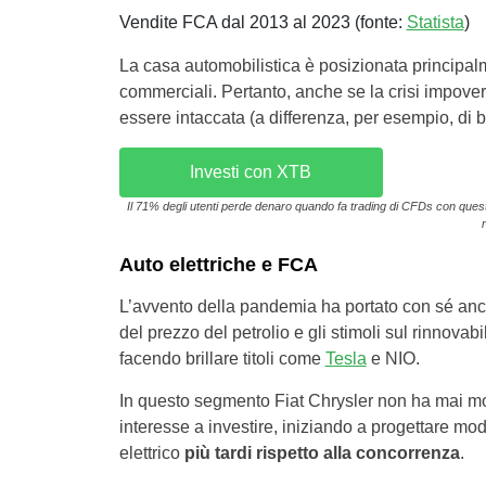
Vendite FCA dal 2013 al 2023 (fonte:
Statista
)
La casa automobilistica è posizionata principa
commerciali. Pertanto, anche se la crisi impov
essere intaccata (a differenza, per esempio, di 
Investi con XTB
Il 71% degli utenti perde denaro quando fa trading di CFDs con questo 
Auto elettriche e FCA
L’avvento della pandemia ha portato con sé anch
del prezzo del petrolio e gli stimoli sul rinnova
facendo brillare titoli come
Tesla
e NIO.
In questo segmento Fiat Chrysler non ha mai mo
interesse a investire, iniziando a progettare model
elettrico
più tardi rispetto alla concorrenza
.