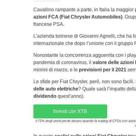
Cavallino rampante a parte, in Italia la maggior 
azioni FCA (Fiat Chrysler Automobiles)
. Grup
francese PSA.
L’azienda torinese di Giovanni Agnelli, che ha fat
internazionale che dopo l’unione con il gruppo
Nonostante la concorrenza agguerrita con i play
pandemia di coronavirus, il
valore delle azion
minimi di marzo, e le
previsioni per il 2021
semb
Le sfide per Fiat Chrysler, però, non sono facili.
delle auto elettriche
? Quale sarà l’impatto della
dividendo
quest’anno).
Investi con XTB
Il 71% degli utenti perde denaro quando fa trading di CFDs con questo 