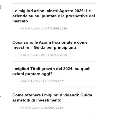
t
Le migliori azioni cinesi Agosto 2026: Le
aziende su cui puntare e le prospettive del
mercato
NINO GALLO
16 OTTOBRE 2025
Cosa sono le Azioni Frazionate e come
investire – Guida per principianti
NINO GALLO
21 OTTOBRE 2025
I migliori Titoli growth del 2024: su quali
azioni puntare oggi?
NINO GALLO
17 GIUGNO 2024
Come ottenere i migliori dividendi: Guida
.
ai metodi di investimento
NINO GALLO
1 GIUGNO 2025