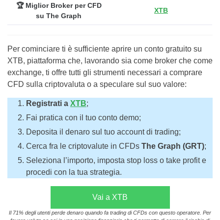
🏆 Miglior Broker per CFD
XTB
su The Graph
Per cominciare ti è sufficiente aprire un conto gratuito su
XTB, piattaforma che, lavorando sia come broker che come
exchange, ti offre tutti gli strumenti necessari a comprare
CFD sulla criptovaluta o a speculare sul suo valore:
Registrati a
XTB
;
Fai pratica con il tuo conto demo;
Deposita il denaro sul tuo account di trading;
Cerca fra le criptovalute in CFDs
The Graph (GRT)
;
Seleziona l’importo, imposta stop loss o take profit e
procedi con la tua strategia.
Vai a XTB
Il 71% degli utenti perde denaro quando fa trading di CFDs con questo operatore. Per