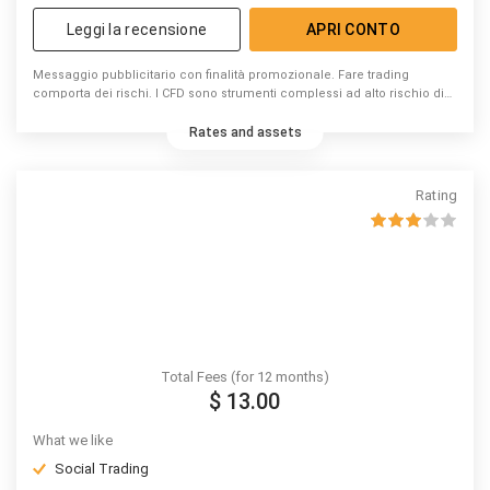
Leggi la recensione
APRI CONTO
Messaggio pubblicitario con finalità promozionale. Fare trading
comporta dei rischi. I CFD sono strumenti complessi ad alto rischio di
perdita di capitale dovuto alla leva. 74% di conti di investitori al dettaglio
perdono denaro a causa delle negoziazioni in CFD con questo
Rates and assets
fornitore. Valuta se puoi permetterti di correre l’elevato rischio di
perdere il tuo denaro.
Rating
Total Fees (for 12 months)
$ 13.00
What we like
Social Trading