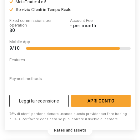
MetaTrader 4 e 5
Servizio Clienti in Tempo Reale
Fixed commissions per
Account Fee
operation
-
per month
$0
Mobile App
9/10
Features
Payment methods
Leggi la recensione
APRI CONTO
76% di utenti perdono denaro usando questo provider per fare trading
di CFD. Per favore considera se puoi correre il rischio di perdere
denaro.
Rates and assets