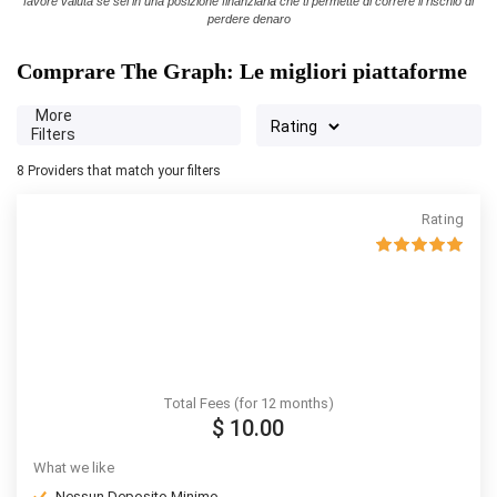
favore valuta se sei in una posizione finanziaria che ti permette di correre il rischio di
perdere denaro
Comprare The Graph: Le migliori piattaforme
More
Filters
8
Providers that match your filters
Rating
Total Fees (for 12 months)
$ 10.00
What we like
Nessun Deposito Minimo