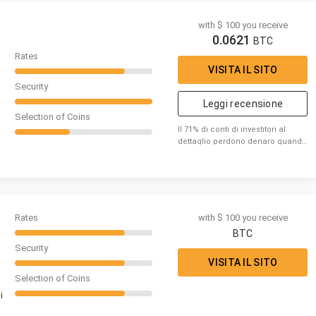
with $ 100 you receive
0.0621
BTC
Rates
VISITA IL SITO
Security
Leggi recensione
Selection of Coins
Il 71% di conti di investitori al
dettaglio perdono denaro quando
fanno trading di CFD con XTB.
Rates
with $ 100 you receive
BTC
Security
VISITA IL SITO
Selection of Coins
i