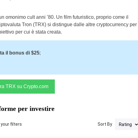
 un omonimo cult anni ’80. Un film futuristico, proprio come il
riptovaluta Tron (TRX) si distingue dalle altre cryptocurrency per
biettivo per cui è stata creata.
ta il bonus di $25
;
a TRX su Crypto.com
forme per investire
your filters
Sort By