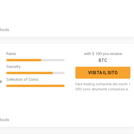
thods
Rates
with $ 100 you receive
BTC
Security
VISITA IL SITO
Selection of Coins
i
Fare trading comporta dei rischi. I
CFD sono strumenti complessi ad
alto rischio di perdita di capitale
dovuto alla leva.
thods