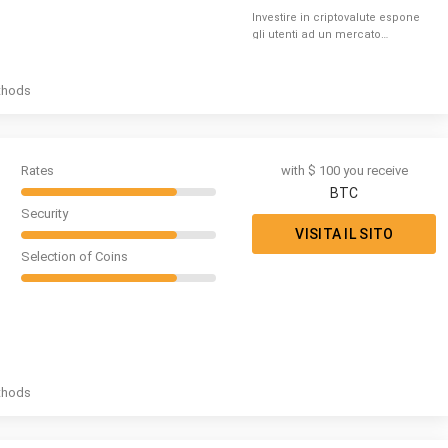
Investire in criptovalute espone
gli utenti ad un mercato
caratterizzato dall'alta volatilità,
considera se sei nella
condizione di poter perdere
thods
denaro
Rates
with $ 100 you receive
BTC
Security
VISITA IL SITO
Selection of Coins
thods