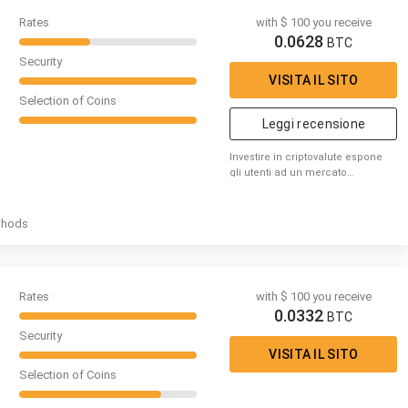
Rates
with $ 100 you receive
0.0628
BTC
Security
VISITA IL SITO
Selection of Coins
Leggi recensione
Investire in criptovalute espone
gli utenti ad un mercato
caratterizzato dall'alta volatilità,
considera se sei nella
condizione di poter perdere
thods
denaro
Rates
with $ 100 you receive
0.0332
BTC
Security
VISITA IL SITO
Selection of Coins