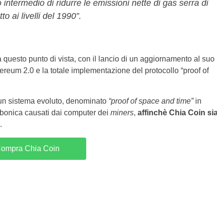
vo intermedio di ridurre le emissioni nette di gas serra di
o ai livelli del 1990”.
a questo punto di vista, con il lancio di un aggiornamento al suo
thereum 2.0 e la totale implementazione del protocollo “proof of
e un sistema evoluto, denominato
“proof of space and time”
in
carbonica causati dai computer dei
miners
,
affinchè Chia Coin si
.
ompra Chia Coin