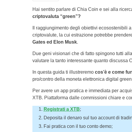
Hai sentito parlare di Chia Coin e sei alla rice
criptovaluta “green”?
Il raggiungimento degli obiettivi ecosostenibili 
criptovalute, la cui estrazione potrebbe prend
Gates ed Elon Musk
.
Due geni visionari che di fatto spingono tutti all
valutare la tanto interessante quanto discussa 
In questa guida ti illustreremo
cos’è e come fu
pro/contro della moneta elettronica digital green
Per avere un app pratica e immediata per acquista
XTB. Piattaforma dalle commissioni chiare e co
Registrati a XTB
;
Deposita il denaro sul tuo account di tradi
Fai pratica con il tuo conto demo;