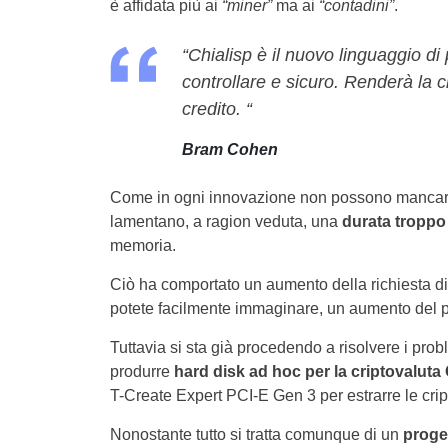
è affidata più ai
“miner”
ma ai
“contadini”
.
“Chialisp è il nuovo linguaggio d
controllare e sicuro. Renderà la cr
credito. “
Bram Cohen
Come in ogni innovazione non possono mancare d
lamentano, a ragion veduta, una
durata troppo 
memoria.
Ciò ha comportato un aumento della richiesta d
potete facilmente immaginare, un aumento del 
Tuttavia si sta già procedendo a risolvere i probl
produrre
hard disk ad hoc per la criptovaluta
T-Create Expert PCI-E Gen 3 per estrarre le crip
Nonostante tutto si tratta comunque di un
proge