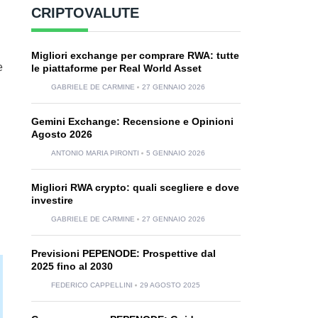
CRIPTOVALUTE
Migliori exchange per comprare RWA: tutte
e
le piattaforme per Real World Asset
GABRIELE DE CARMINE
27 GENNAIO 2026
Gemini Exchange: Recensione e Opinioni
Agosto 2026
ANTONIO MARIA PIRONTI
5 GENNAIO 2026
Migliori RWA crypto: quali scegliere e dove
investire
GABRIELE DE CARMINE
27 GENNAIO 2026
Previsioni PEPENODE: Prospettive dal
2025 fino al 2030
FEDERICO CAPPELLINI
29 AGOSTO 2025