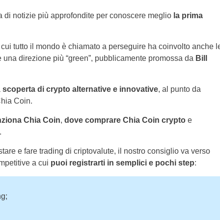
rca di notizie più approfondite per conoscere meglio
la prima
a cui tutto il mondo è chiamato a perseguire ha coinvolto anche l
ere una direzione più “green”, pubblicamente promossa da
Bill
a
scoperta di crypto alternative e innovative
, al punto da
Chia Coin.
nziona Chia Coin
,
dove comprare Chia Coin crypto
e
.
re e fare trading di criptovalute, il nostro consiglio va verso
mpetitive a cui
puoi registrarti in semplici e pochi step
:
ng;