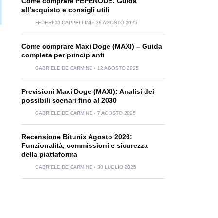
Come comprare PEPENODE: Guida
all’acquisto e consigli utili
FEDERICO CAPPELLINI
28 AGOSTO 2025
Come comprare Maxi Doge (MAXI) – Guida
completa per principianti
GABRIELE DE CARMINE
12 AGOSTO 2025
Previsioni Maxi Doge (MAXI): Analisi dei
possibili scenari fino al 2030
GABRIELE DE CARMINE
7 AGOSTO 2025
Recensione Bitunix Agosto 2026:
Funzionalità, commissioni e sicurezza
della piattaforma
GABRIELE DE CARMINE
30 LUGLIO 2025