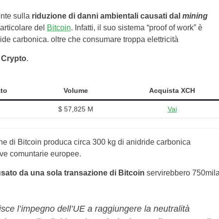
ente sulla
riduzione di danni ambientali causati dal
mining
articolare del
Bitcoin
. Infatti, il suo sistema “proof of work” è
ide carbonica. oltre che consumare troppa elettricità
 Crypto
.
ato
Volume
Acquista XCH
$ 57,825 M
Vai
ne di Bitcoin produca circa 300 kg di anidride carbonica
tive comuntarie europee.
sato da una sola transazione di Bitcoin
servirebbero 750mil
sce l’impegno dell’UE a raggiungere la neutralità