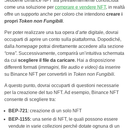
Sebbene Binance NFT sia prevalentemente conosciuta
come una soluzione per
comprare e vendere NFT
, in realtà
offre un supporto anche per coloro che intendono
creare i
propri
Token non Fungibili
.
Per poter realizzare una tua opera d’arte digitale, dovrai
occuparti di aprire un conto sulla piattaforma. Dopodiché,
dalla
homepage
potrai direttamente accedere alla sezione
“crea”
. Successivamente, comparirà un’intuitiva schermata
da cui
scegliere il file da caricare.
Hai a disposizione
differenti formati (
immagini, file audio e video)
da inserire
su Binance NFT per convertirli in
Token non Fungibili.
A questo punto, dovrai occuparti di questioni necessarie
per la creazione del tuo NFT. Ad esempio, Binance NFT
consente di scegliere tra:
BEP-721
: creazione di un solo NFT
BEP-1155:
una serie di NFT, le quali possono essere
vendute in varie collezioni perché dotate ognuna di un