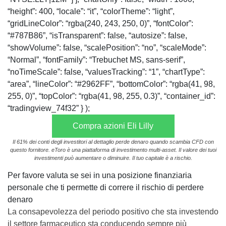
“height”: 400, “locale”: “it”, “colorTheme”: “light”,
“gridLineColor”: “rgba(240, 243, 250, 0)”, “fontColor”:
“#787B86”, “isTransparent”: false, “autosize”: false,
“showVolume”: false, “scalePosition”: “no”, “scaleMode”:
“Normal”, “fontFamily”: “Trebuchet MS, sans-serif”,
“noTimeScale”: false, “valuesTracking”: “1”, “chartType”:
“area”, “lineColor”: “#2962FF”, “bottomColor”: “rgba(41, 98,
255, 0)”, “topColor”: “rgba(41, 98, 255, 0.3)”, “container_id”:
“tradingview_74f32” } );
Compra azioni Eli Lilly
Il 61% dei conti degli investitori al dettaglio perde denaro quando scambia CFD con
questo fornitore. eToro è una piattaforma di investimento multi-asset. Il valore dei tuoi
investimenti può aumentare o diminuire. Il tuo capitale è a rischio.
Per favore valuta se sei in una posizione finanziaria
personale che ti permette di correre il rischio di perdere
denaro
La consapevolezza del periodo positivo che sta investendo
il settore farmaceutico sta conducendo sempre più