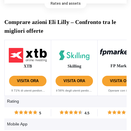
Rates and assets
Comprare azioni Eli Lilly – Confronto tra le
migliori offerte
FP Market
XTB
Skilling
VISITA ORA
VISITA ORA
VISITA OR
Il 71% di utenti perdono
il 56% degli utenti perdono
Operare con i C
denaro con questo
denaro usando questo
comporta sempre
Rating
provider facendo trading di
provider per fare trading di
elevato rischio di p
CFD. Per favore considera
CFD. Per favore considera
capitale.......
5
4.5
se puoi correre il rischio di
se puoi correre il rischio di
perdere denaro.......
perdere denaro.......
Mobile App