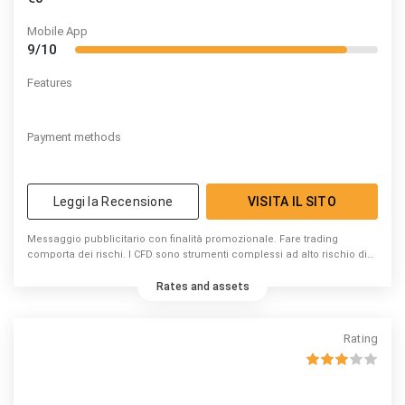
Mobile App
9/10
Features
Payment methods
Leggi la Recensione
VISITA IL SITO
Messaggio pubblicitario con finalità promozionale. Fare trading
comporta dei rischi. I CFD sono strumenti complessi ad alto rischio di
perdita di capitale dovuto alla leva. 74% di conti di investitori al dettaglio
perdono denaro a causa delle negoziazioni in CFD con questo
Rates and assets
fornitore. Valuta se puoi permetterti di correre l’elevato rischio di
perdere il tuo denaro.
Rating