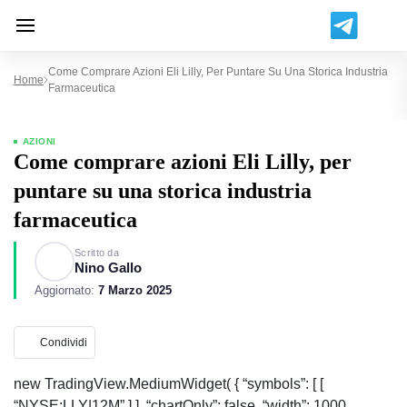
Come Comprare Azioni Eli Lilly, Per Puntare Su Una Storica Industria
Home
Farmaceutica
AZIONI
Come comprare azioni Eli Lilly, per
puntare su una storica industria
farmaceutica
Scritto da
Nino Gallo
Aggiornato:
7 Marzo 2025
Condividi
new TradingView.MediumWidget( { “symbols”: [ [
“NYSE:LLY|12M” ] ], “chartOnly”: false, “width”: 1000,