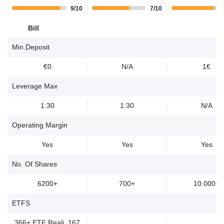
9/10
7/10
Bill
Min.Deposit
€0
N/A
1€
Leverage Max
1:30
1:30
N/A
Operating Margin
Yes
Yes
Yes
No. Of Shares
6200+
700+
10.000+
ETFS
366+ ETF Reali, 167