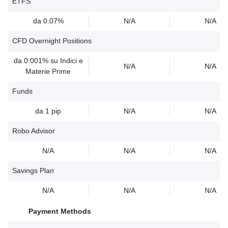
ETFS
da 0.07%
N/A
N/A
CFD Overnight Positions
da 0.001% su Indici e
N/A
N/A
Materie Prime
Funds
da 1 pip
N/A
N/A
Robo Advisor
N/A
N/A
N/A
Savings Plan
N/A
N/A
N/A
Payment Methods