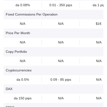
da 0.08%
0.01 - 350 pips
da 1 pip
Fixed Commissions Per Operation
N/A
N/A
$1€
Price Per Month
N/A
N/A
N/A
Copy Portfolio
N/A
N/A
N/A
Cryptocurrencies
da 0.5%
0.09 - 85 pips
N/A
DAX
da 150 pips
N/A
N/A