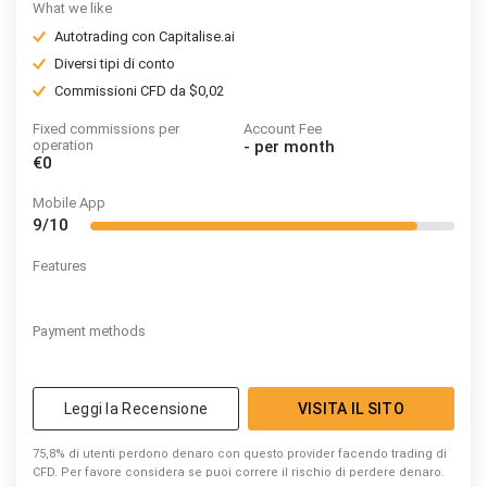
What we like
Autotrading con Capitalise.ai
Diversi tipi di conto
Commissioni CFD da $0,02
Fixed commissions per
Account Fee
operation
-
per month
€0
Mobile App
9/10
Features
Payment methods
Leggi la Recensione
VISITA IL SITO
75,8% di utenti perdono denaro con questo provider facendo trading di
CFD. Per favore considera se puoi correre il rischio di perdere denaro.