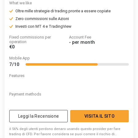
What we like
Oltre mille strategie di trading pronte a essere copiate
Zero commissioni sulle Azioni
Investi con MT 4 e TradingView
Fixed commissions per
Account Fee
operation
-
per month
€0
Mobile App
7/10
Features
Payment methods
Leggi la Recensione
VISITA IL SITO
il 56% degli utenti perdono denaro usando questo provider per fare
trading di CFD. Per favore considera se puoi correre il rischio di