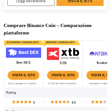
Leggi Recensione
VISITA IL SITO
Comprare Binance Coin – Comparazione
piattaforme
EXCHANGE CONSIGLIATO
BROKER CONSIGLIATO
Best DEX
Kraken
XTB
VISITA IL SITO
VISITA IL SITO
VISITA IL SI
Il tuo capitale è a rischio....
Il 71% di conti di investitori
Investire in criptov
al dettaglio perdono
espone gli utenti a
Rating
denaro quando fanno
mercato caratteriz
trading di CFD con XTB....
dall'alta volatilità, co
5
4.5
se sei nella condizi
poter perdere dena