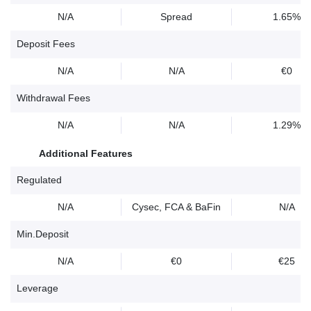
N/A
Spread
1.65%
Deposit Fees
N/A
N/A
€0
Withdrawal Fees
N/A
N/A
1.29%
Additional Features
Regulated
N/A
Cysec, FCA & BaFin
N/A
Min.Deposit
N/A
€0
€25
Leverage