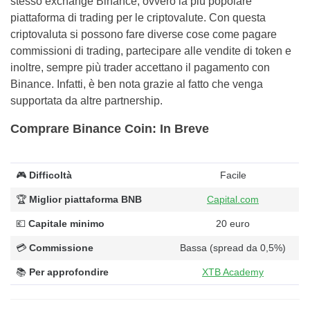
stesso exchange Binance, ovvero la più popolare
piattaforma di trading per le criptovalute. Con questa
criptovaluta si possono fare diverse cose come pagare
commissioni di trading, partecipare alle vendite di token e
inoltre, sempre più trader accettano il pagamento con
Binance. Infatti, è ben nota grazie al fatto che venga
supportata da altre partnership.
Comprare Binance Coin: In Breve
🎮
Difficoltà
Facile
🏆
Miglior piattaforma BNB
Capital.com
💶
Capitale minimo
20 euro
💳
Commissione
Bassa (spread da 0,5%)
📚
Per approfondire
XTB Academy