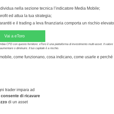
 individua nella sezione tecnica l’indicatore Media Mobile;
ofit ed attua la tua strategia;
antiti e il trading a leva finanziaria comporta un rischio elevato
Vai a eToro
ambia CFD con questo fornitore. eToro è una piattaforma di investimento multi-asset. Il valore
aumentare o diminuire. Il tuo capitale è a rischio.
dia mobile, come funzionano, cosa indicano, come usarle e perché
gni trader impara ad
e
consente di ricavare
rezzo
di un asset