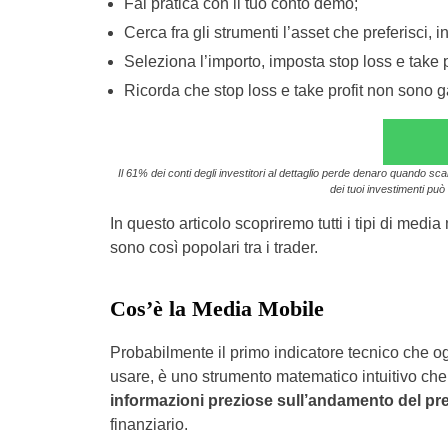
Fai pratica con il tuo conto demo;
Cerca fra gli strumenti l’asset che preferisci,
Seleziona l’importo, imposta stop loss e take pr
Ricorda che stop loss e take profit non sono gar
Il 61% dei conti degli investitori al dettaglio perde denaro quando sc
dei tuoi investimenti può 
In questo articolo scopriremo tutti i tipi di me
sono così popolari tra i trader.
Cos’è la Media Mobile
Probabilmente il primo indicatore tecnico che o
usare, è uno strumento matematico intuitivo ch
informazioni preziose sull’andamento del p
finanziario.