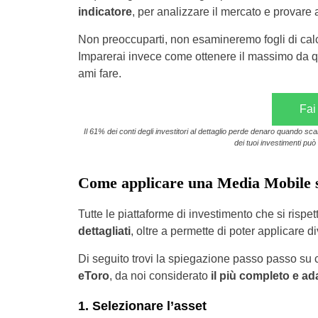
indicatore
, per analizzare il mercato e provare a
Non preoccuparti, non esamineremo fogli di calc
Imparerai invece come ottenere il massimo da qu
ami fare.
Fai
Il 61% dei conti degli investitori al dettaglio perde denaro quando sc
dei tuoi investimenti può 
Come applicare una Media Mobile s
Tutte le piattaforme di investimento che si rispe
dettagliati
, oltre a permette di poter applicare d
Di seguito trovi la spiegazione passo passo su c
eToro
, da noi considerato
il più completo e adat
1. Selezionare l’asset