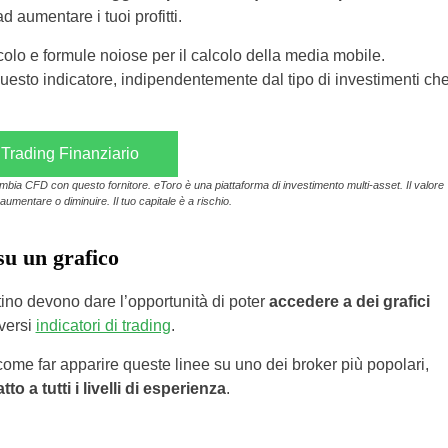
d aumentare i tuoi profitti.
olo e formule noiose per il calcolo della media mobile.
esto indicatore, indipendentemente dal tipo di investimenti ch
 Trading Finanziario
ambia CFD con questo fornitore. eToro è una piattaforma di investimento multi-asset. Il valore
aumentare o diminuire. Il tuo capitale è a rischio.
u un grafico
ttino devono dare l’opportunità di poter
accedere a dei grafici
iversi
indicatori di trading
.
ome far apparire queste linee su uno dei broker più popolari,
to a tutti i livelli di esperienza
.