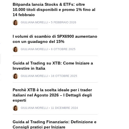
Bitpanda lancia Stocks & ETFs: oltre
10.000 titoli disponibili e promo 1% fino al
14 febbraio
GIULIANA MORELLI
5 FEBBRAIO 2026
I volumi di scambio di SPX6900 aumentano
con un guadagno del 15%
GIULIANA MORELLI
6 OTTOBRE 2025
Guida al Trading su XTB: Come Iniziare a
Investire in Italia
GIULIANA MORELLI
16 OTTOBRE 2025
Perchè XTB è la scelta ideale per i trader
italiani nel Agosto 2026 – I Dettagli degli
esperti
GIULIANA MORELLI
11 DICEMBRE 2024
Guida al Trading Finanziario: Definizione e
Consigli pratici per Iniziare