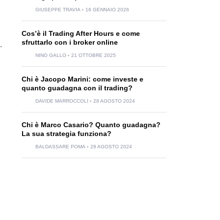
GIUSEPPE TRAVIA
16 GENNAIO 2026
Cos’è il Trading After Hours e come
sfruttarlo con i broker online
.
NINO GALLO
21 OTTOBRE 2025
Chi è Jacopo Marini: come investe e
quanto guadagna con il trading?
DAVIDE MARROCCOLI
28 AGOSTO 2024
Chi è Marco Casario? Quanto guadagna?
La sua strategia funziona?
BALDASSARE POMA
28 AGOSTO 2024