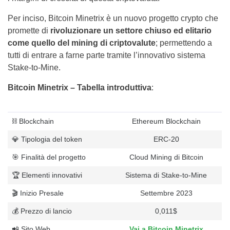
Per inciso, Bitcoin Minetrix è un nuovo progetto crypto che
promette di
rivoluzionare un settore chiuso ed elitario
come quello del mining di criptovalute
; permettendo a
tutti di entrare a farne parte tramite l’innovativo sistema
Stake-to-Mine.
Bitcoin Minetrix – Tabella introduttiva
:
⛓ Blockchain
Ethereum Blockchain
💎 Tipologia del token
ERC-20
🎯 Finalità del progetto
Cloud Mining di Bitcoin
🏆 Elementi innovativi
Sistema di Stake-to-Mine
🎬 Inizio Presale
Settembre 2023
💰 Prezzo di lancio
0,011$
📲 Sito Web
Vai a Bitcoin Minetrix