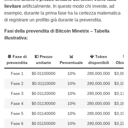
lievitare
artificialmente. In questo modo chi investe, ad
esempio, durante la prima fase ha la certezza matematica
di registrare un profitto già durante la prevendita.
Fasi della prevendita di Bitcoin Minetrix – Tabella
illustrativa:
📆 F
ase di
💵
Prezzo
📊
💎
Token
🎯
prevendita
unitario
Percentuale
disponibili
Obiett
Fase 1
$0.01100000
10%
280,000,000
$3,080
Fase 2
$0.01110000
10%
280,000,000
$3,108
Fase 3
$0.01120000
10%
280,000,000
$3,136
Fase 4
$0.01130000
10%
280,000,000
$3,164
Fase 5
$0.01140000
10%
280,000,000
$3,192
Fase 6
$0.01150000
10%
280,000,000
$3,220