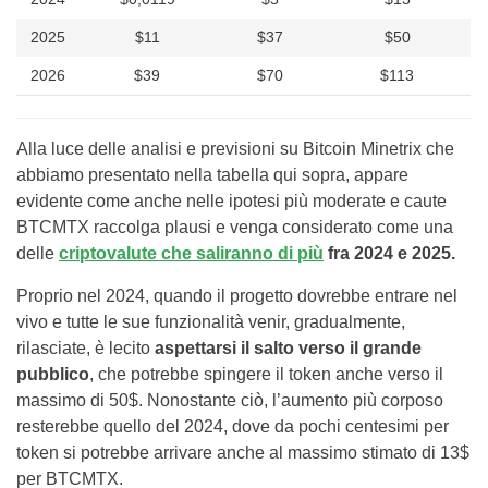
2025
$11
$37
$50
2026
$39
$70
$113
Alla luce delle analisi e previsioni su Bitcoin Minetrix che
abbiamo presentato nella tabella qui sopra, appare
evidente come anche nelle ipotesi più moderate e caute
BTCMTX raccolga plausi e venga considerato come una
delle
criptovalute che saliranno di più
fra 2024 e 2025.
Proprio nel 2024, quando il progetto dovrebbe entrare nel
vivo e tutte le sue funzionalità venir, gradualmente,
rilasciate, è lecito
aspettarsi il salto verso il grande
pubblico
, che potrebbe spingere il token anche verso il
massimo di 50$. Nonostante ciò, l’aumento più corposo
resterebbe quello del 2024, dove da pochi centesimi per
token si potrebbe arrivare anche al massimo stimato di 13$
per BTCMTX.