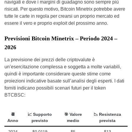
navigati e dove i margini di guadagno sono sempre più
risicati. Per questo motivo, Bitcoin Minetrix potrebbe avere
tutte le carte in regola per crearsi un proprio mercato ed
essere il vero e proprio exploit del prossimo anno.
Previsioni Bitcoin Minetrix – Periodo 2024 –
2026
La previsione dei prezzi delle criptovalute è
un’esercitazione complessa e soggetta a molte variabili,
quindi è importante considerare queste stime come
proiezioni indicative basate sull’analisi degli esperti. I dati
forniti indicano possibili scenari futuri per il token
BTCBSC:
📆
📈
Supporto
🎯
Valore
📉
Resistenza
Anno
previsto
medio
prevista
2024
$0,0119
$5
$13