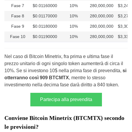
Fase 7
$0.01160000
10%
280,000,000
$3,248
Fase 8
$0.01170000
10%
280,000,000
$3,276
Fase 9
$0.01180000
10%
280,000,000
$3,304
Fase 10
$0.01190000
10%
280,000,000
$3,332
Nel caso di Bitcoin Minetrix, fra prima e ultima fase il
prezzo unitario di ogni singolo token aumenterà di circa il
10%. Se si investono 10$ nella prima fase di prevendita,
si
otterranno così 909 BTCMTX
, mentre lo stesso
investimento nella decima fase darà diritto a 840 token.
Partecipa alla prevendita
Conviene Bitcoin Minetrix (BTCMTX) secondo
le previsioni?