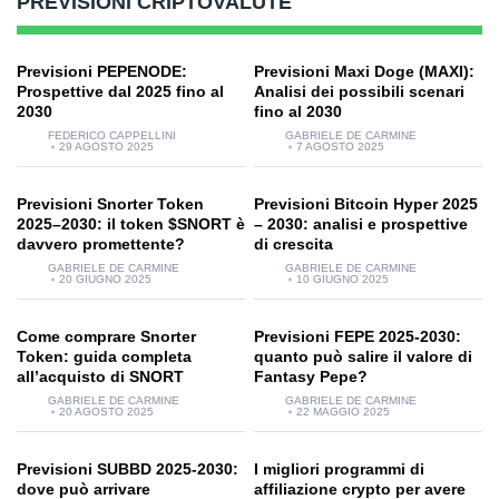
PREVISIONI CRIPTOVALUTE
Previsioni PEPENODE:
Previsioni Maxi Doge (MAXI):
Prospettive dal 2025 fino al
Analisi dei possibili scenari
2030
fino al 2030
FEDERICO CAPPELLINI
GABRIELE DE CARMINE
29 AGOSTO 2025
7 AGOSTO 2025
Previsioni Snorter Token
Previsioni Bitcoin Hyper 2025
2025–2030: il token $SNORT è
– 2030: analisi e prospettive
davvero promettente?
di crescita
GABRIELE DE CARMINE
GABRIELE DE CARMINE
20 GIUGNO 2025
10 GIUGNO 2025
Come comprare Snorter
Previsioni FEPE 2025-2030:
Token: guida completa
quanto può salire il valore di
all’acquisto di SNORT
Fantasy Pepe?
GABRIELE DE CARMINE
GABRIELE DE CARMINE
20 AGOSTO 2025
22 MAGGIO 2025
Previsioni SUBBD 2025-2030:
I migliori programmi di
dove può arrivare
affiliazione crypto per avere