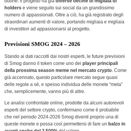
buone: il progetto ha già
diverse decine di migliaia di
holders
e viene seguito sui social da un grandissimo
numero di appassionati. Oltre a ciò, ha già registrato degli
straordinari aumenti di valore, portando migliaia e migliaia
di investitori ad appassionarsi al progetto.
Previsioni SMOG 2024 – 2026
Stando ai dati raccolti dai nostri esperti, le future previsioni
di Smog danno il token come uno dei
player principali
della prossima season meme nel mercato crypto
. Come
già accennato, questo particolare mercato segue quasi
delle regole a sé, e spesso individua delle monete “meta”
che, semplicemente, vanno più di altre.
Le analisi confrontate online, prodotte da alcuni autorevoli
esperti del settore crypto, confermano come è probabile
che nel periodo 2024-2026 Smog diventi proprio una di
queste monete e possa così permettersi di fare un
balzo in
avanti anche del 2.500%
del valore.