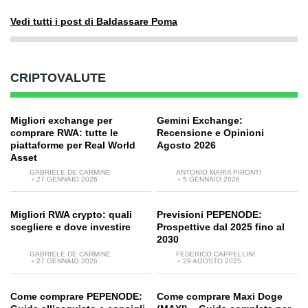
Vedi tutti i post di Baldassare Poma
CRIPTOVALUTE
Migliori exchange per
Gemini Exchange:
comprare RWA: tutte le
Recensione e Opinioni
piattaforme per Real World
Agosto 2026
Asset
GABRIELE DE CARMINE
ANTONIO MARIA PIRONTI
27 GENNAIO 2026
5 GENNAIO 2026
Migliori RWA crypto: quali
Previsioni PEPENODE:
scegliere e dove investire
Prospettive dal 2025 fino al
2030
GABRIELE DE CARMINE
FEDERICO CAPPELLINI
27 GENNAIO 2026
29 AGOSTO 2025
Come comprare PEPENODE:
Come comprare Maxi Doge