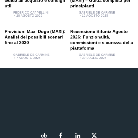
Guida all’acquisto e consigli
(MAXI) – Guida completa per
utili
principianti
FEDERICO CAPPELLINI
GABRIELE DE CARMINE
28 AGOSTO 2025
12 AGOSTO 2025
Previsioni Maxi Doge (MAXI):
Recensione Bitunix Agosto
Analisi dei possibili scenari
2026: Funzionalità,
fino al 2030
commissioni e sicurezza della
piattaforma
GABRIELE DE CARMINE
GABRIELE DE CARMINE
7 AGOSTO 2025
30 LUGLIO 2025