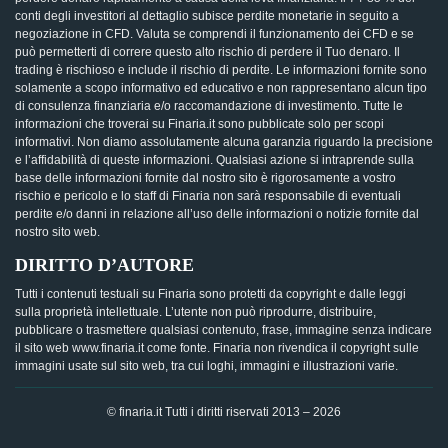
conti degli investitori al dettaglio subisce perdite monetarie in seguito a
negoziazione in CFD. Valuta se comprendi il funzionamento dei CFD e se
può permetterti di correre questo alto rischio di perdere il Tuo denaro. Il
trading è rischioso e include il rischio di perdite. Le informazioni fornite sono
solamente a scopo informativo ed educativo e non rappresentano alcun tipo
di consulenza finanziaria e/o raccomandazione di investimento. Tutte le
informazioni che troverai su Finaria.it sono pubblicate solo per scopi
informativi. Non diamo assolutamente alcuna garanzia riguardo la precisione
e l’affidabilità di queste informazioni. Qualsiasi azione si intraprende sulla
base delle informazioni fornite dal nostro sito è rigorosamente a vostro
rischio e pericolo e lo staff di Finaria non sarà responsabile di eventuali
perdite e/o danni in relazione all’uso delle informazioni o notizie fornite dal
nostro sito web.
DIRITTO D’AUTORE
Tutti i contenuti testuali su Finaria sono protetti da copyright e dalle leggi
sulla proprietà intellettuale. L’utente non può riprodurre, distribuire,
pubblicare o trasmettere qualsiasi contenuto, frase, immagine senza indicare
il sito web www.finaria.it come fonte. Finaria non rivendica il copyright sulle
immagini usate sul sito web, tra cui loghi, immagini e illustrazioni varie.
© finaria.it Tutti i diritti riservati 2013 – 2026