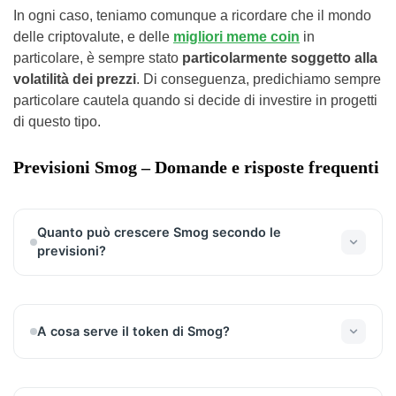
In ogni caso, teniamo comunque a ricordare che il mondo
delle criptovalute, e delle
migliori meme coin
in
particolare, è sempre stato
particolarmente soggetto alla
volatilità dei prezzi
. Di conseguenza, predichiamo sempre
particolare cautela quando si decide di investire in progetti
di questo tipo.
Previsioni Smog – Domande e risposte frequenti
Quanto può crescere Smog secondo le
previsioni?
Stando alle stime raccolte dal nostro team di
esperti, Smog potrebbe vedere il proprio valore di
mercato moltiplicarsi di oltre 25 volte nel corso dei
A cosa serve il token di Smog?
prossimi 2 anni, diventando una delle criptovalute
più di successo degli ultimi tempi.
SMOG è una meme coin e, in quanto tale, non ha
grandi utilità. La sua forza sta nel supporto della