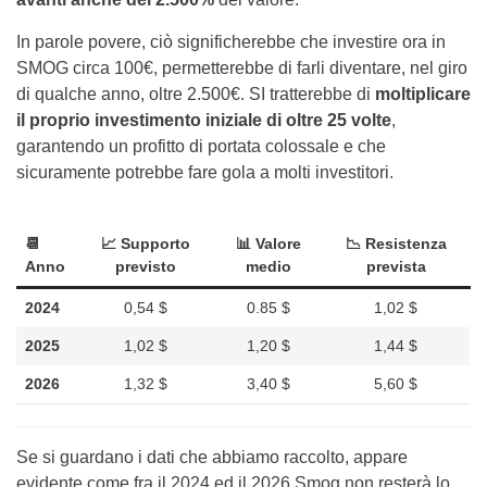
In parole povere, ciò significherebbe che investire ora in
SMOG circa 100€, permetterebbe di farli diventare, nel giro
di qualche anno, oltre 2.500€. SI tratterebbe di
moltiplicare
il proprio investimento iniziale di oltre 25 volte
,
garantendo un profitto di portata colossale e che
sicuramente potrebbe fare gola a molti investitori.
📆
📈 Supporto
📊 Valore
📉 Resistenza
Anno
previsto
medio
prevista
2024
0,54 $
0.85 $
1,02 $
2025
1,02 $
1,20 $
1,44 $
2026
1,32 $
3,40 $
5,60 $
Se si guardano i dati che abbiamo raccolto, appare
evidente come fra il 2024 ed il 2026 Smog non resterà lo