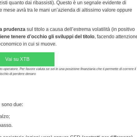
alzisti quanto dai ribassisti). Questo è un segnale evidente di
e mese avrà tra le mani un’azienda di altissimo valore oppure
a prudenza
sul titolo a causa dell’estrema volatilità (in positivo
ene tenere d’occhio gli sviluppi del titolo
, facendo attenzion
-economico in cui si muove.
Vai su XTB
operatore. Per favore valuta se sei in una posizione finanziaria che ti permette di correre il
rischio di perdere denaro
 sono due:
alzo;
basso.