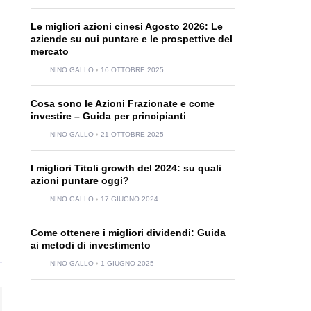
Le migliori azioni cinesi Agosto 2026: Le
aziende su cui puntare e le prospettive del
mercato
NINO GALLO
16 OTTOBRE 2025
Cosa sono le Azioni Frazionate e come
investire – Guida per principianti
NINO GALLO
21 OTTOBRE 2025
I migliori Titoli growth del 2024: su quali
azioni puntare oggi?
NINO GALLO
17 GIUGNO 2024
Come ottenere i migliori dividendi: Guida
ai metodi di investimento
NINO GALLO
1 GIUGNO 2025