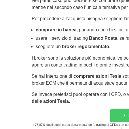
Nel primo caso puoi decidere se comprare quote 
mentre nel secondo caso l’unica alternativa per 
Per procedere all’acquisto bisogna scegliere l’in
comprare in banca
, parlando con chi si occu
usare il servizio di trading
Banco Posta
, se h
scegliere un
broker regolamentato
.
I broker sono la soluzione più economica, veloc
aprire un conto trading in pochi giorni e invest
Se hai intenzione di
comprare azioni Tesla
sot
broker ECM che ti permette di acquistare quote r
Se invece preferisci puoi operare con i CFD, o 
delle azioni Tesla
.
Co
Il 77,87% degli utenti perde denaro quando fa trading di CFDs con que