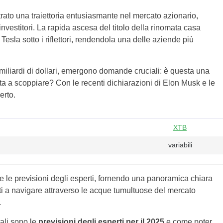
to una traiettoria entusiasmante nel mercato azionario,
nvestitori. La rapida ascesa del titolo della rinomata casa
Tesla sotto i riflettori, rendendola una delle aziende più
 miliardi di dollari, emergono domande cruciali: è questa una
ta a scoppiare? Con le recenti dichiarazioni di Elon Musk e le
erto.
XTB
variabili
e le previsioni degli esperti, fornendo una panoramica chiara
doti a navigare attraverso le acque tumultuose del mercato
.
uali sono le
previsioni degli esperti per il 2025
e come poter