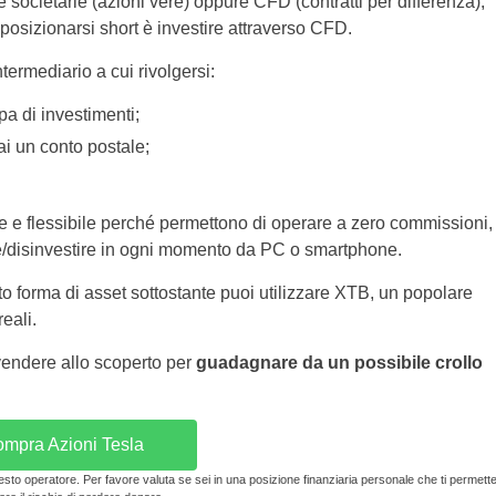
societarie (azioni vere) oppure CFD (contratti per differenza),
posizionarsi short è investire attraverso CFD.
termediario a cui rivolgersi:
pa di investimenti;
ai un conto postale;
e e flessibile perché permettono di operare a zero commissioni,
ire/disinvestire in ogni momento da PC o smartphone.
to forma di asset sottostante puoi utilizzare XTB, un popolare
eali.
vendere allo scoperto per
guadagnare da un possibile crollo
mpra Azioni Tesla
sto operatore. Per favore valuta se sei in una posizione finanziaria personale che ti permett