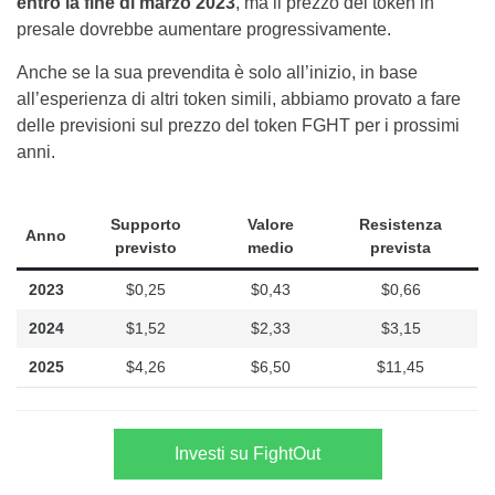
entro la fine di marzo 2023
, ma il prezzo del token in
presale dovrebbe aumentare progressivamente.
Anche se la sua prevendita è solo all’inizio, in base
all’esperienza di altri token simili, abbiamo provato a fare
delle previsioni sul prezzo del token FGHT per i prossimi
anni.
Supporto
Valore
Resistenza
Anno
previsto
medio
prevista
2023
$0,25
$0,43
$0,66
2024
$1,52
$2,33
$3,15
2025
$4,26
$6,50
$11,45
Investi su FightOut