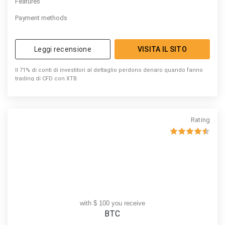
Features
Payment methods
Leggi recensione
VISITA IL SITO
Il 71% di conti di investitori al dettaglio perdono denaro quando fanno
trading di CFD con XTB.
Rating
with $ 100 you receive
BTC