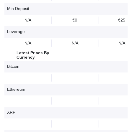
Min.Deposit
N/A
€0
€25
Leverage
N/A
N/A
N/A
Latest Prices By
Currency
Bitcoin
Ethereum
XRP