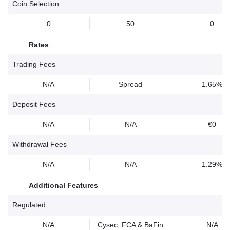
Coin Selection
0
50
0
Rates
Trading Fees
N/A
Spread
1.65%
Deposit Fees
N/A
N/A
€0
Withdrawal Fees
N/A
N/A
1.29%
Additional Features
Regulated
N/A
Cysec, FCA & BaFin
N/A