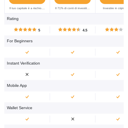
Il tuo capitale è a rischio....
Il 71% di conti di investitori
Investire in criptov
al dettaglio perdono
espone gli utenti a
Rating
denaro quando fanno
mercato caratteriz
trading di CFD con XTB....
dall'alta volatilità, co
5
4.5
se sei nella condizi
poter perdere dena
For Beginners
Instant Verification
Mobile App
Wallet Service