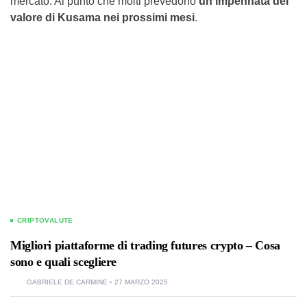
mercato. Al punto che molti prevedono
un’impennata del
valore di Kusama nei prossimi mesi
.
CRIPTOVALUTE
Migliori piattaforme di trading futures crypto – Cosa
sono e quali scegliere
GABRIELE DE CARMINE
27 MARZO 2025