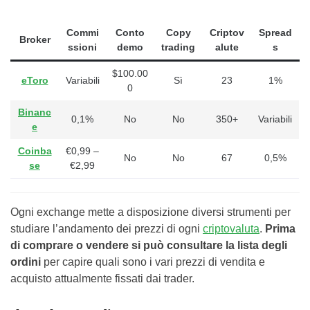
Commi
Conto
Copy
Criptov
Spread
Broker
ssioni
demo
trading
alute
s
$100.00
eToro
Variabili
Sì
23
1%
0
Binanc
0,1%
No
No
350+
Variabili
e
Coinba
€0,99 –
No
No
67
0,5%
se
€2,99
Ogni exchange mette a disposizione diversi strumenti per
studiare l’andamento dei prezzi di ogni
criptovaluta
.
Prima
di comprare o vendere si può consultare la lista degli
ordini
per capire quali sono i vari prezzi di vendita e
acquisto attualmente fissati dai trader.