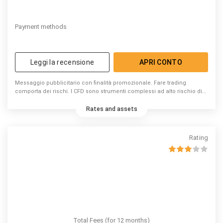
Payment methods
Leggi la recensione
APRI CONTO
Messaggio pubblicitario con finalità promozionale. Fare trading
comporta dei rischi. I CFD sono strumenti complessi ad alto rischio di
perdita di capitale dovuto alla leva. 74% di conti di investitori al dettaglio
perdono denaro a causa delle negoziazioni in CFD con questo
Rates and assets
fornitore. Valuta se puoi permetterti di correre l’elevato rischio di
perdere il tuo denaro.
Rating
Total Fees (for 12 months)