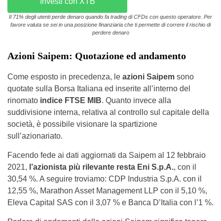
Investi con XTB
Il 71% degli utenti perde denaro quando fa trading di CFDs con questo operatore. Per
favore valuta se sei in una posizione finanziaria che ti permette di correre il rischio di
perdere denaro
Azioni Saipem: Quotazione ed andamento
Come esposto in precedenza, le
azioni Saipem
sono
quotate sulla Borsa Italiana ed inserite all’interno del
rinomato
indice FTSE MIB
. Quanto invece alla
suddivisione interna, relativa al controllo sul capitale della
società, è possibile visionare la spartizione
sull’azionariato.
Facendo fede ai dati aggiornati da Saipem al 12 febbraio
2021,
l’azionista più rilevante resta Eni S.p.A.
, con il
30,54 %. A seguire troviamo: CDP Industria S.p.A. con il
12,55 %, Marathon Asset Management LLP con il 5,10 %,
Eleva Capital SAS con il 3,07 % e Banca D’Italia con l’1 %.