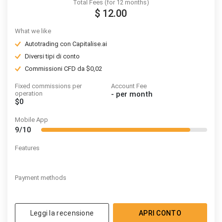
Total Fees (for 12 months)
$ 12.00
What we like
Autotrading con Capitalise.ai
Diversi tipi di conto
Commissioni CFD da $0,02
Fixed commissions per
Account Fee
operation
-
per month
$0
Mobile App
9/10
Features
Payment methods
Leggi la recensione
APRI CONTO