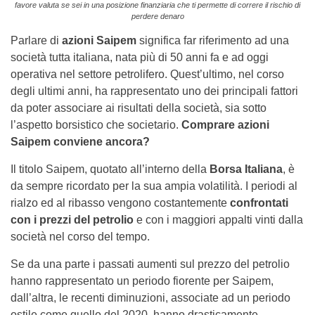
favore valuta se sei in una posizione finanziaria che ti permette di correre il rischio di
perdere denaro
Parlare di
azioni Saipem
significa far riferimento ad una
società tutta italiana, nata più di 50 anni fa e ad oggi
operativa nel settore petrolifero. Quest’ultimo, nel corso
degli ultimi anni, ha rappresentato uno dei principali fattori
da poter associare ai risultati della società, sia sotto
l’aspetto borsistico che societario.
Comprare azioni
Saipem conviene ancora?
Il titolo Saipem, quotato all’interno della
Borsa Italiana
, è
da sempre ricordato per la sua ampia volatilità. I periodi al
rialzo ed al ribasso vengono costantemente
confrontati
con i prezzi del petrolio
e con i maggiori appalti vinti dalla
società nel corso del tempo.
Se da una parte i passati aumenti sul prezzo del petrolio
hanno rappresentato un periodo fiorente per Saipem,
dall’altra, le recenti diminuzioni, associate ad un periodo
ostile come quello del 2020, hanno drasticamente