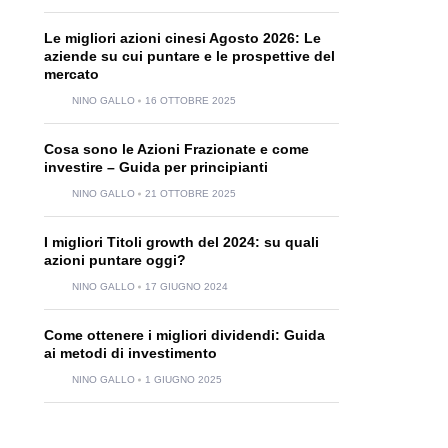
Le migliori azioni cinesi Agosto 2026: Le
aziende su cui puntare e le prospettive del
mercato
NINO GALLO
16 OTTOBRE 2025
Cosa sono le Azioni Frazionate e come
investire – Guida per principianti
NINO GALLO
21 OTTOBRE 2025
I migliori Titoli growth del 2024: su quali
azioni puntare oggi?
NINO GALLO
17 GIUGNO 2024
Come ottenere i migliori dividendi: Guida
ai metodi di investimento
NINO GALLO
1 GIUGNO 2025