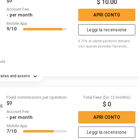
$0
$ 10.00
Account Fee
-
per month
APRI CONTO
Mobile App
9/10
Leggi la recensione
Il 71% di utenti perdono denaro
con questo provider facendo
trading di CFD. Per favore
considera se puoi correre il
ods
rischio di perdere denaro.
Rates and assets
Fixed commissions per operation
Total Fees (for 12 months)
$0
$ 0
ng
Account Fee
-
per month
APRI CONTO
Mobile App
7/10
Leggi la recensione