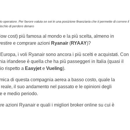
operatore. Per favore valuta se sei in una posizione finanziaria che ti permette di correre il
rischio di perdere denaro
ow cost) più famosa al mondo e la più scelta, almeno in
vestire e comprare azioni
Ryanair
(
RYAAY
)?
l’Europa, i voli Ryanair sono ancora i più scelti e acquistati. Con
ia irlandese è quella che ha più passeggeri in Italia (quasi il
io rispetto a
Easyjet
e
Vueling
).
mica di questa compagnia aerea a basso costo, quale la
o reale, il suo andamento nel passato e le opinioni degli
ve e medio periodo.
 azioni Ryanair e quali i migliori broker online su cui è