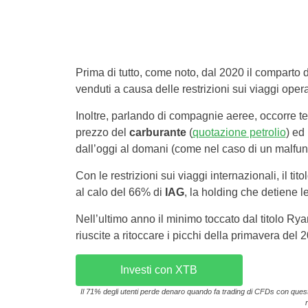
Prima di tutto, come noto, dal 2020 il comparto de
venduti a causa delle restrizioni sui viaggi opera
Inoltre, parlando di compagnie aeree, occorre te
prezzo del
carburante
(
quotazione petrolio
) ed
dall’oggi al domani (come nel caso di un malfunz
Con le restrizioni sui viaggi internazionali, il 
al calo del 66% di
IAG
, la holding che detiene l
Nell’ultimo anno il minimo toccato dal titolo Rya
riuscite a ritoccare i picchi della primavera del 2
Investi con XTB
Il 71% degli utenti perde denaro quando fa trading di CFDs con questo 