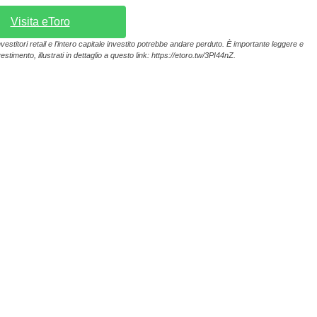
Visita eToro
vestitori retail e l’intero capitale investito potrebbe andare perduto. È importante leggere e
estimento, illustrati in dettaglio a questo link: https://etoro.tw/3PI44nZ.