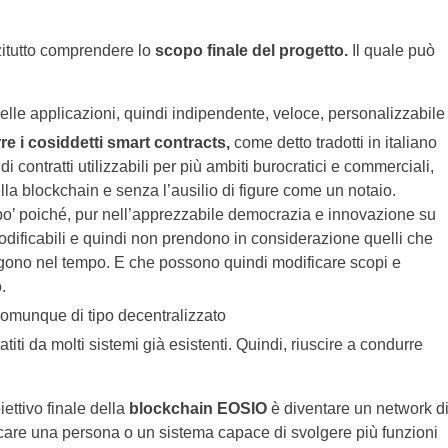
zitutto comprendere lo
scopo finale del progetto.
Il quale può
elle applicazioni, quindi indipendente, veloce, personalizzabile
re i cosiddetti smart contracts,
come detto tradotti in italiano
a di contratti utilizzabili per più ambiti burocratici e commerciali,
ella blockchain e senza l’ausilio di figure come un notaio.
un po’ poiché, pur nell’apprezzabile democrazia e innovazione su
modificabili e quindi non prendono in considerazione quelli che
rgono nel tempo. E che possono quindi modificare scopi e
.
omunque di tipo decentralizzato
titi da molti sistemi già esistenti. Quindi, riuscire a condurre
ettivo finale della
blockchain EOSIO
è diventare un network d
dicare una persona o un sistema capace di svolgere più funzioni