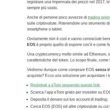
registrare una impennata dei prezzi nel 2017, le 
sempre più vasto.
Anche di persone poco avvezze di
trading onlin
sulle criptovalute. Ritenendole uno strumento di
smartphone o tablet.
Ovviamente non è così e vanno conosciute bene
EOS
è proprio quello di esporre cos’è e come f
Una cryptocurrency molto simile ad Ethereum, si
caratteristiche del token. Lo scopo finale, come
Vedremo dunque come comprare EOS
senza in
acquista? Ecco una soluzione per acquistare i t
Registrati a eToro seguendo questo link
;
Scarica l’app eToro gratis per investire su EO
Deposita il denaro sul tuo account di trading;
Cerca EOS (EOS) ed altre criptovalute su cui i