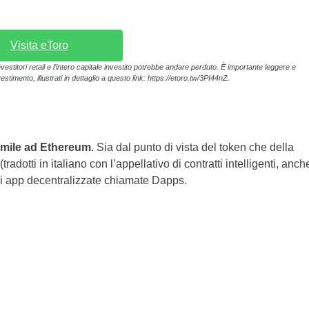
Visita eToro
vestitori retail e l’intero capitale investito potrebbe andare perduto. È importante leggere e
estimento, illustrati in dettaglio a questo link: https://etoro.tw/3PI44nZ.
imile ad Ethereum
. Sia dal punto di vista del token che della
(tradotti in italiano con l’appellativo di contratti intelligenti, anch
 di app decentralizzate chiamate Dapps.