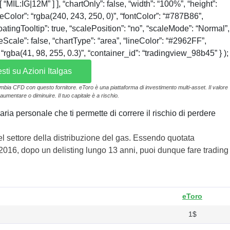
IL:IG|12M” ] ], “chartOnly”: false, “width”: “100%”, “height”:
LineColor”: “rgba(240, 243, 250, 0)”, “fontColor”: “#787B86”,
oatingTooltip”: true, “scalePosition”: “no”, “scaleMode”: “Normal”,
Scale”: false, “chartType”: “area”, “lineColor”: “#2962FF”,
 “rgba(41, 98, 255, 0.3)”, “container_id”: “tradingview_98b45” } );
esti su Azioni Italgas
ambia CFD con questo fornitore. eToro è una piattaforma di investimento multi-asset. Il valore
aumentare o diminuire. Il tuo capitale è a rischio.
ria personale che ti permette di correre il rischio di perdere
l settore della distribuzione del gas. Essendo quotata
2016, dopo un delisting lungo 13 anni, puoi dunque fare trading
eToro
1$