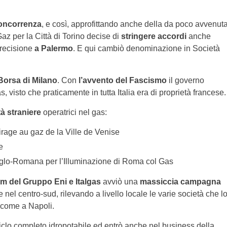
oncorrenza
, e così, approfittando anche della da poco avvenut
az per la Città di Torino decise di
stringere accordi
anche
precisione
a Palermo
. E qui cambiò denominazione in Società
Borsa di Milano
. Con
l’avvento del Fascismo
il governo
s, visto che praticamente in tutta Italia era di proprietà francese.
tà straniere
operatrici nel gas:
irage au gaz de la Ville de Venise
e
Anglo-Romana per l’Illuminazione di Roma col Gas
 del Gruppo Eni e Italgas
avviò una
massiccia campagna
el centro-sud, rilevando a livello locale le varie società che l
 come a Napoli.
 ciclo completo idropotabile ed entrò anche nel business della