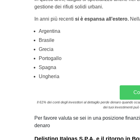
gestione dei rifiuti solidi urbani.
In anni più recenti
si è espansa all’estero.
Nella
Argentina
Brasile
Grecia
Portogallo
Spagna
Ungheria
Co
Il 61% dei conti degli investitori al dettaglio perde denaro quando sc
dei tuoi investimenti può 
Per favore valuta se sei in una posizione finanzia
denaro
Delisting Italgas S.P.A. e il ritorno in B