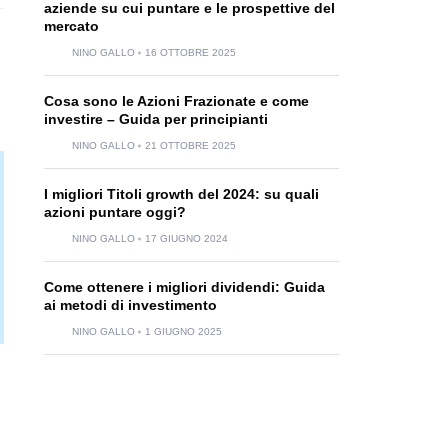
aziende su cui puntare e le prospettive del
mercato
NINO GALLO
16 OTTOBRE 2025
Cosa sono le Azioni Frazionate e come
investire – Guida per principianti
NINO GALLO
21 OTTOBRE 2025
I migliori Titoli growth del 2024: su quali
azioni puntare oggi?
NINO GALLO
17 GIUGNO 2024
Come ottenere i migliori dividendi: Guida
ai metodi di investimento
NINO GALLO
1 GIUGNO 2025