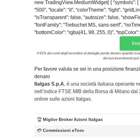
new TradingView.MediumWidget( { “symbols”: [ [ “M
“500”, “locale”: “it”, “colorTheme”: “light”, “grid
“isTransparent”: false, “autosize”: false, “showFl
“fontFamily”: “Trebuchet MS, sans-serif”, “noTime
“bottomColor”: “rgba(41, 98, 255, 0)”, “topColor”:
Inv
Il 61% dei conti degli investitori al dettaglio perde denaro quando sc
dei tuoi investimenti può 
Per favore valuta se sei in una posizione finanzia
denaro
Italgas S.p.A.
è una società italiana operante ne
nell’indice FTSE MIB della Borsa di Milano dal 
online sulle azioni Italgas.
🏆
Miglior Broker Azioni
Italgas
💳
Commissioni eToro