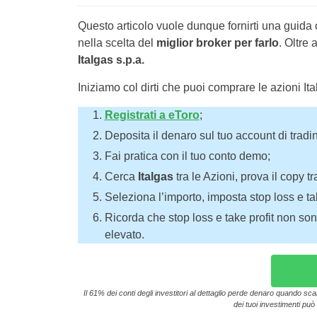
Questo articolo vuole dunque fornirti una guida 
nella scelta del
miglior broker per farlo
. Oltre
Italgas s.p.a.
Iniziamo col dirti che puoi comprare le azioni Ita
Registrati a eToro
;
Deposita il denaro sul tuo account di tradi
Fai pratica con il tuo conto demo;
Cerca
Italgas
tra le Azioni, prova il copy tr
Seleziona l’importo, imposta stop loss e take
Ricorda che stop loss e take profit non sono
elevato.
Il 61% dei conti degli investitori al dettaglio perde denaro quando sc
dei tuoi investimenti può 