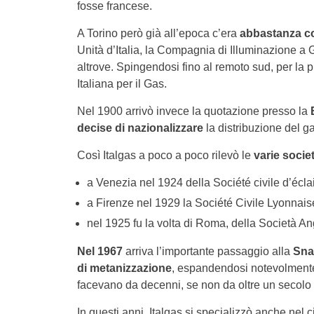
fosse francese.
A Torino però già all’epoca c’era
abbastanza c
Unità d’Italia, la Compagnia di Illuminazione a G
altrove. Spingendosi fino al remoto sud, per la 
Italiana per il Gas.
Nel 1900 arrivò invece la quotazione presso la
decise di nazionalizzare
la distribuzione del ga
Così Italgas a poco a poco rilevò le
varie socie
a Venezia nel 1924 della Société civile d’écla
a Firenze nel 1929 la Société Civile Lyonnais
nel 1925 fu la volta di Roma, della Società 
Nel 1967
arriva l’importante passaggio alla
Snam
di metanizzazione
, espandendosi notevolmente n
facevano da decenni, se non da oltre un secolo
In questi anni, Italgas si specializzò anche nel