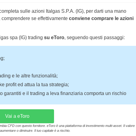
completa sulle azioni Italgas S.P.A. (IG), per darti una mano
 a comprendere se effettivamente
conviene comprare le azioni
lgas spa (IG) trading
su eToro
, seguendo questi passaggi:
ng;
ading e le altre funzionalità;
 profit ed attua la tua strategia;
 garantiti e il trading a leva finanziaria comporta un rischio
Vai a eToro
ambia CFD con questo fornitore. eToro è una piattaforma di investimento multi-asset. Il valore
aumentare o diminuire. Il tuo capitale è a rischio.