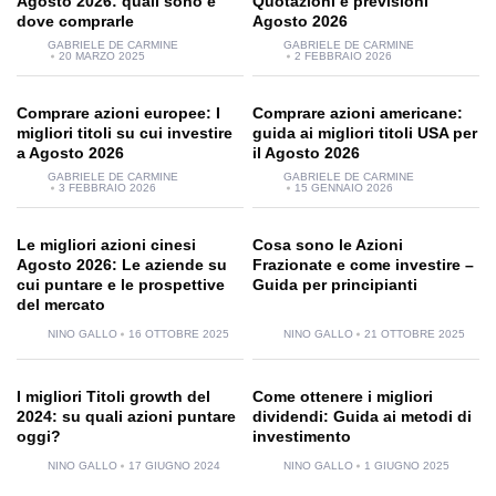
Agosto 2026: quali sono e
Quotazioni e previsioni
dove comprarle
Agosto 2026
GABRIELE DE CARMINE
GABRIELE DE CARMINE
20 MARZO 2025
2 FEBBRAIO 2026
Comprare azioni europee: I
Comprare azioni americane:
migliori titoli su cui investire
guida ai migliori titoli USA per
a Agosto 2026
il Agosto 2026
GABRIELE DE CARMINE
GABRIELE DE CARMINE
3 FEBBRAIO 2026
15 GENNAIO 2026
Le migliori azioni cinesi
Cosa sono le Azioni
Agosto 2026: Le aziende su
Frazionate e come investire –
cui puntare e le prospettive
Guida per principianti
del mercato
NINO GALLO
16 OTTOBRE 2025
NINO GALLO
21 OTTOBRE 2025
I migliori Titoli growth del
Come ottenere i migliori
2024: su quali azioni puntare
dividendi: Guida ai metodi di
oggi?
investimento
NINO GALLO
17 GIUGNO 2024
NINO GALLO
1 GIUGNO 2025