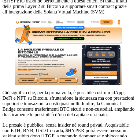
($HYPER) risponde perfettamente a questi criteri. Si tratta infatti
della prima Layer 2 su Bitcoin a supportare smart contract grazie
all’integrazione della Solana Virtual Machine (SVM).
Ciò significa che, per la prima volta, è possibile costruire dApp,
DeFi e NFT su Bitcoin, sfruttandone la sicurezza ma con prestazioni
superiori e transazioni a costi quasi nulli. Inoltre, la Canonical
Bridge consente trasferimenti BTC sicuri e non-custodial, ampliando
drasticamente le possibilità d’uso del capitale on-chain.
La presale è pubblica, senza insider né round privati. Acquistabile
con ETH, BNB, USDT o carta, $HYPER potrà essere messo in
staking subito dopo il TGE, generando ricompense e sbloccando