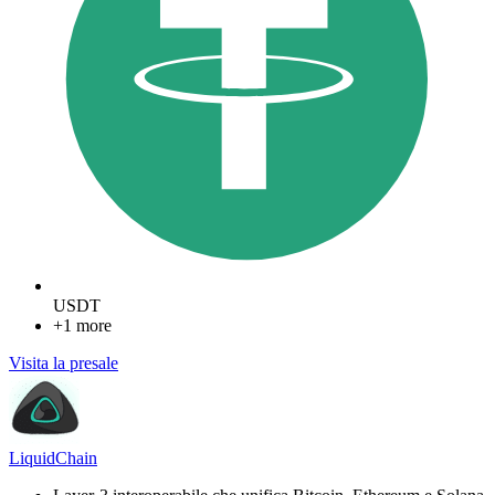
USDT
+1 more
Visita la presale
LiquidChain