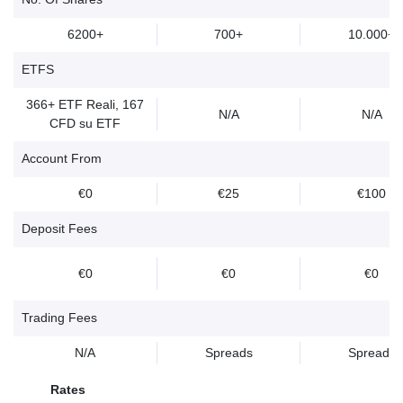
6200+
700+
10.000+
ETFS
366+ ETF Reali, 167
N/A
N/A
CFD su ETF
Account From
€0
€25
€100
Deposit Fees
€0
€0
€0
Trading Fees
N/A
Spreads
Spreads
Rates