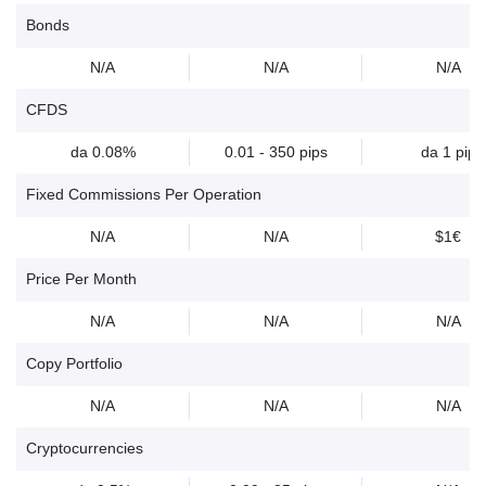
Bonds
N/A
N/A
N/A
CFDS
da 0.08%
0.01 - 350 pips
da 1 pip
Fixed Commissions Per Operation
N/A
N/A
$1€
Price Per Month
N/A
N/A
N/A
Copy Portfolio
N/A
N/A
N/A
Cryptocurrencies