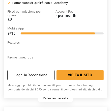
Formazione di Qualità con IG Academy
Fixed commissions per
Account Fee
operation
-
per month
€0
Mobile App
9/10
Features
Payment methods
Leggi la Recensione
VISITA IL SITO
Messaggio pubblicitario con finalità promozionale. Fare trading
comporta dei rischi. I CFD sono strumenti complessi ad alto rischio di
perdita di capitale dovuto alla leva. 74% di conti di investitori al dettaglio
perdono denaro a causa delle negoziazioni in CFD con questo
Rates and assets
fornitore. Valuta se puoi permetterti di correre l’elevato rischio di
perdere il tuo denaro.