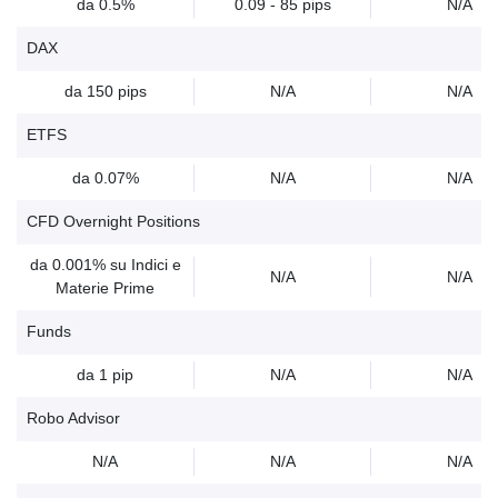
da 0.5%
0.09 - 85 pips
N/A
DAX
da 150 pips
N/A
N/A
ETFS
da 0.07%
N/A
N/A
CFD Overnight Positions
da 0.001% su Indici e
N/A
N/A
Materie Prime
Funds
da 1 pip
N/A
N/A
Robo Advisor
N/A
N/A
N/A