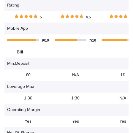
denaro con questo
denaro usando questo
comporta sempre
Rating
provider facendo trading di
provider per fare trading di
elevato rischio di p
CFD. Per favore considera
CFD. Per favore considera
capitale.......
5
4.5
se puoi correre il rischio di
se puoi correre il rischio di
perdere denaro.......
perdere denaro.......
Mobile App
9/10
7/10
Bill
Min.Deposit
€0
N/A
1€
Leverage Max
1:30
1:30
N/A
Operating Margin
Yes
Yes
Yes
No. Of Shares