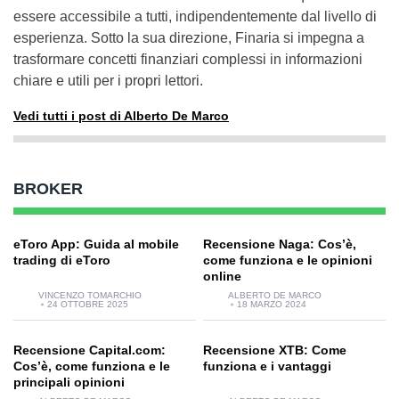
essere accessibile a tutti, indipendentemente dal livello di
esperienza. Sotto la sua direzione, Finaria si impegna a
trasformare concetti finanziari complessi in informazioni
chiare e utili per i propri lettori.
Vedi tutti i post di Alberto De Marco
BROKER
eToro App: Guida al mobile
Recensione Naga: Cos’è,
trading di eToro
come funziona e le opinioni
online
VINCENZO TOMARCHIO
ALBERTO DE MARCO
24 OTTOBRE 2025
18 MARZO 2024
Recensione Capital.com:
Recensione XTB: Come
Cos’è, come funziona e le
funziona e i vantaggi
principali opinioni