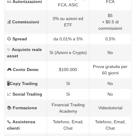
📜
Autorizzazioni
FCA
FCA, ASIC
$5
0% su azioni ed
💰
Commissioni
+ $0.5 di
ETF
commissioni
💱
Spread
da 0,01% a 5%
0,5%
✨
Acquisto reale
Sì (Azioni e Crypto)
No
asset
Prova gratuita per
🎮
Conto Demo
$100.000
60 giorni
🖥️
Copy Trading
Sì
No
📈
Social Trading
Sì
No
Financial Trading
📚
Formazione
Videotutorial
Academy
📞
Assistenza
Telefono, Email,
Telefono, Email,
clienti
Chat
Chat