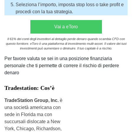
Seleziona l’importo, imposta stop loss o take profit e
procedi con la tua strategia.
Vai a eToro
Il 61% dei conti degli investitori al dettaglio perde denaro quando scambia CFD con
questo fornitore. eToro è una piattaforma di investimento multi-asset. Il valore dei tuoi
investimenti può aumentare o diminuire. Il tuo capitale è a rischio.
Per favore valuta se sei in una posizione finanziaria
personale che ti permette di correre il rischio di perdere
denaro
Tradestation: Cos’è
TradeStation Group, Inc.
è
una società americana con
sede in Florida ma con
succursali dislocate a New
York, Chicago, Richardson,