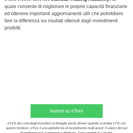
quale consente di migliorare le proprie capacità finanziarie
ed ottenere importanti aggiornamenti utili che potrebbero
fare la differenza sui risultati ottenuti dagli investimenti
prodotti.
Investi su eToro
Il 61% dei conti degli investitori al dettaglio perde denaro quando scambia CFD con
questo fornitore. eToro è una piattaforma di investimento multi-asset. Il valore dei tuoi
investimenti può aumentare o diminuire. Il tuo capitale è a rischio.