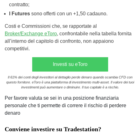
contratto;
I Futures
sono offerti con un +1,50 cadauno.
Costi e Commissioni che, se rapportate al
Broker/Exchange eToro
, confrontabile nella tabella fornita
all’interno del capitolo di confronto, non appaiono
competitivi.
Investi su eToro
Il 61% dei conti degli investitori al dettaglio perde denaro quando scambia CFD con
questo fornitore. eToro è una piattaforma di investimento multi-asset. Il valore dei tuoi
investimenti può aumentare o diminuire. Il tuo capitale è a rischio.
Per favore valuta se sei in una posizione finanziaria
personale che ti permette di correre il rischio di perdere
denaro
Conviene investire su Tradestation?