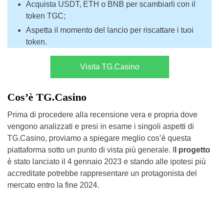
Acquista USDT, ETH o BNB per scambiarli con il
token TGC;
Aspetta il momento del lancio per riscattare i tuoi
token.
Visita TG.Casino
Cos’è TG.Casino
Prima di procedere alla recensione vera e propria dove
vengono analizzati e presi in esame i singoli aspetti di
TG.Casino, proviamo a spiegare meglio cos’è questa
piattaforma sotto un punto di vista più generale. I
l progetto
è stato lanciato il 4 gennaio 2023 e stando alle ipotesi più
accreditate potrebbe rappresentare un protagonista del
mercato entro la fine 2024.