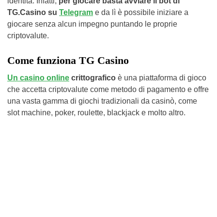
identità. Infatti,
per giocare basta avviare il bot di
TG.Casino su
Telegram
e da lì è possibile iniziare a
giocare senza alcun impegno puntando le proprie
criptovalute.
Come funziona TG Casino
Un casino online
crittografico
è una piattaforma di gioco
che accetta criptovalute come metodo di pagamento e offre
una vasta gamma di giochi tradizionali da casinò, come
slot machine, poker, roulette, blackjack e molto altro.