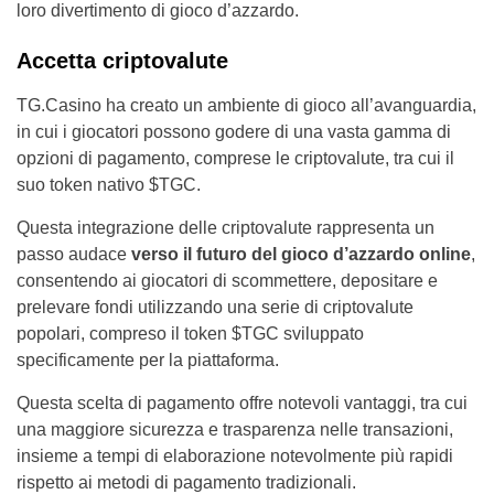
loro divertimento di gioco d’azzardo.
Accetta criptovalute
TG.Casino ha creato un ambiente di gioco all’avanguardia,
in cui i giocatori possono godere di una vasta gamma di
opzioni di pagamento, comprese le criptovalute, tra cui il
suo token nativo $TGC.
Questa integrazione delle criptovalute rappresenta un
passo audace
verso il futuro del gioco d’azzardo online
,
consentendo ai giocatori di scommettere, depositare e
prelevare fondi utilizzando una serie di criptovalute
popolari, compreso il token $TGC sviluppato
specificamente per la piattaforma.
Questa scelta di pagamento offre notevoli vantaggi, tra cui
una maggiore sicurezza e trasparenza nelle transazioni,
insieme a tempi di elaborazione notevolmente più rapidi
rispetto ai metodi di pagamento tradizionali.