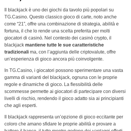
Il blackjack è uno dei giochi da tavolo più popolari su
TG.Casino. Questo classico gioco di carte, noto anche
come “21”, offre una combinazione di strategia, abilità e
fortuna, il che lo rende una scelta preferita per molti
giocatori di casinò. Nel contesto dei casinò crypto, il
blackjack
mantiene tutte le sue caratteristiche
tradizionali
ma, con l’aggiunta delle criptovalute, offre
un’esperienza di gioco ancora più coinvolgente.
In TG.Casino, i giocatori possono sperimentare una vasta
gamma di varianti del blackjack, ognuna con le proprie
regole e dinamiche di gioco. La flessibilità delle
scommesse permette ai giocatori di partecipare con diversi
livelli di rischio, rendendo il gioco adatto sia ai principianti
che agli esperti.
Il blackjack rappresenta un’opzione di gioco eccitante per
coloro che amano sfidare le proprie abilità e provare a
battere il banco, il tutto mentre godono dei vantaggi offerti