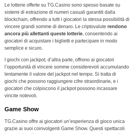
Le lotterie offerte su TG.Casino sono spesso basate su
sistemi di estrazione di numeri casuali garantiti dalla
blockchain, offrendo a tutti i giocatori la stessa possibilità di
vincere grandi somme di denaro. Le criptovalute
rendono
ancora più allettanti queste lotterie
, consentendo ai
giocatori di acquistare i biglietti e partecipare in modo
semplice e sicuro.
I giochi con jackpot, d’altra parte, offrono ai giocatori
l’opportunità di vincere somme considerevoli accumulando
lentamente il valore del jackpot nel tempo. Si tratta di
giochi che possono raggiungere cifre straordinarie, e i
giocatori che colpiscono il jackpot possono incassare
vincite notevoli.
Game Show
TG.Casino offre ai giocatori un’esperienza di gioco unica
grazie ai suoi coinvolgenti Game Show. Questi spettacoli