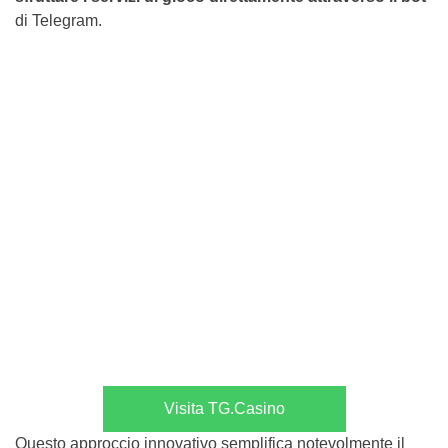
di Telegram.
Visita TG.Casino
Questo approccio innovativo semplifica notevolmente il