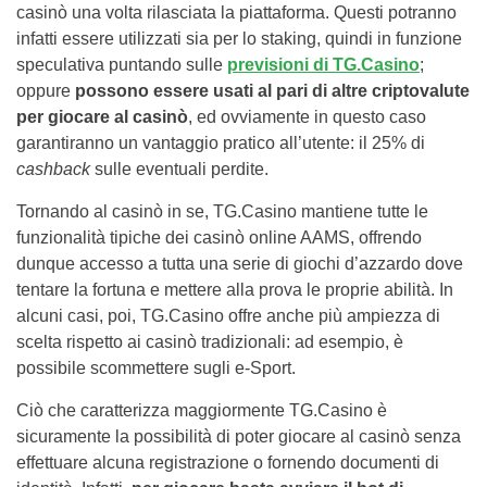
casinò una volta rilasciata la piattaforma. Questi potranno
infatti essere utilizzati sia per lo staking, quindi in funzione
speculativa puntando sulle
previsioni di TG.Casino
;
oppure
possono essere usati al pari di altre criptovalute
per giocare al casinò
, ed ovviamente in questo caso
garantiranno un vantaggio pratico all’utente: il 25% di
cashback
sulle eventuali perdite.
Tornando al casinò in se, TG.Casino mantiene tutte le
funzionalità tipiche dei casinò online AAMS, offrendo
dunque accesso a tutta una serie di giochi d’azzardo dove
tentare la fortuna e mettere alla prova le proprie abilità. In
alcuni casi, poi, TG.Casino offre anche più ampiezza di
scelta rispetto ai casinò tradizionali: ad esempio, è
possibile scommettere sugli e-Sport.
Ciò che caratterizza maggiormente TG.Casino è
sicuramente la possibilità di poter giocare al casinò senza
effettuare alcuna registrazione o fornendo documenti di