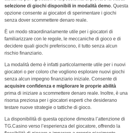
selezione di giochi disponibili in modalità demo
. Questa
opzione consente ai giocatori di sperimentare i giochi
senza dover scommettere denaro reale.
È un modo straordinariamente utile per i giocatori di
familiarizzare con le regole, le meccaniche di gioco e di
decidere quali giochi preferiscono, il tutto senza alcun
rischio finanziario.
La modalità demo è infatti particolarmente utile per i nuovi
giocatori o per coloro che vogliono esplorare nuovi giochi
senza alcun impegno finanziario iniziale. Consente di
acquisire confidenza e migliorare le proprie abilità
prima di iniziare a scommettere denaro reale. Inoltre, è una
risorsa preziosa per i giocatori esperti che desiderano
testare nuove strategie o tattiche di gioco.
La disponibilità di questa opzione dimostra l’attenzione di
TG.Casino verso l’esperienza del giocatore, offrendo la