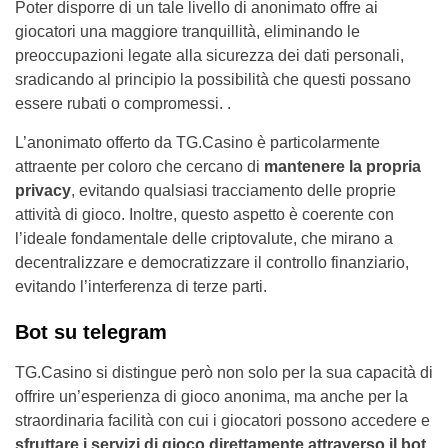
Poter disporre di un tale livello di anonimato offre ai
giocatori una maggiore tranquillità, eliminando le
preoccupazioni legate alla sicurezza dei dati personali,
sradicando al principio la possibilità che questi possano
essere rubati o compromessi. .
L’anonimato offerto da TG.Casino è particolarmente
attraente per coloro che cercano di
mantenere la propria
privacy
, evitando qualsiasi tracciamento delle proprie
attività di gioco. Inoltre, questo aspetto è coerente con
l’ideale fondamentale delle criptovalute, che mirano a
decentralizzare e democratizzare il controllo finanziario,
evitando l’interferenza di terze parti.
Bot su telegram
TG.Casino si distingue però non solo per la sua capacità di
offrire un’esperienza di gioco anonima, ma anche per la
straordinaria facilità con cui i giocatori possono accedere e
sfruttare i servizi di gioco direttamente attraverso il bot