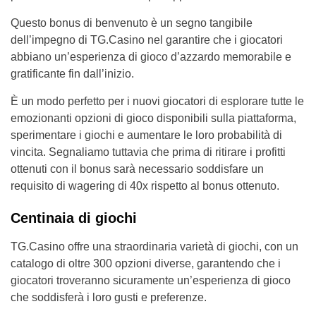
Questo bonus di benvenuto è un segno tangibile
dell’impegno di TG.Casino nel garantire che i giocatori
abbiano un’esperienza di gioco d’azzardo memorabile e
gratificante fin dall’inizio.
È un modo perfetto per i nuovi giocatori di esplorare tutte le
emozionanti opzioni di gioco disponibili sulla piattaforma,
sperimentare i giochi e aumentare le loro probabilità di
vincita. Segnaliamo tuttavia che prima di ritirare i profitti
ottenuti con il bonus sarà necessario soddisfare un
requisito di wagering di 40x rispetto al bonus ottenuto.
Centinaia di giochi
TG.Casino offre una straordinaria varietà di giochi, con un
catalogo di oltre 300 opzioni diverse, garantendo che i
giocatori troveranno sicuramente un’esperienza di gioco
che soddisferà i loro gusti e preferenze.