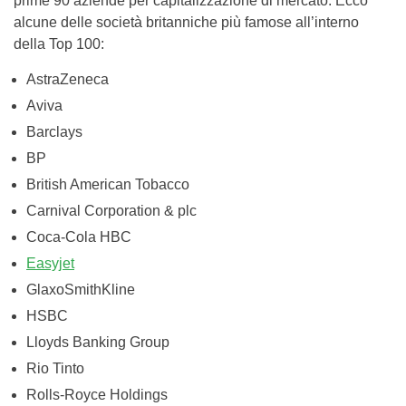
prime 90 aziende per capitalizzazione di mercato. Ecco
alcune delle società britanniche più famose all’interno
della Top 100:
AstraZeneca
Aviva
Barclays
BP
British American Tobacco
Carnival Corporation & plc
Coca-Cola HBC
Easyjet
GlaxoSmithKline
HSBC
Lloyds Banking Group
Rio Tinto
Rolls-Royce Holdings