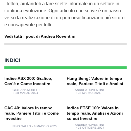
i lettori, aiutandoli a fare scelte informate in un settore in
continua evoluzione. Ogni articolo che scrive è un passo
verso la realizzazione di un percorso finanziario più sicuro
e consapevole per tutti.
Vedi tutti i post di Andrea Roventini
INDICI
Indice ASX 200: Grafico,
Hang Seng: Valore in tempo
Cos’è e Come Investire
reale, Paniere Titoli e Analisi
GIULIANA MORELLI
ANDREA ROVENTINI
28 MARZO 2024
28 MARZO 2024
CAC 40: Valore in tempo
Indice FTSE 100: Valore in
reale, Paniere Titoli e Come
tempo reale, Analisi e Azioni
investire
su cui Investire
ANDREA ROVENTINI
NINO GALLO
6 MAGGIO 2025
28 OTTOBRE 2024