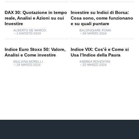
DAX 30: Quotazione in tempo
Investire su Indici di Borsa:
reale, Analisi e Azioni su cui
Cosa sono, come funzionano
Investire
e su quali puntare
ALBERTO DE MARCO
BALDASSARE POMA
1 AGOSTO 2024
28 MARZO 2024
Indice Euro Stoxx 50: Valore,
Indice VIX: Cos’è e Come si
Analisi e Come investire
Usa l’Indice della Paura
GIULIANA MORELLI
ANDREA ROVENTINI
19 MARZO 2024
20 MARZO 2024