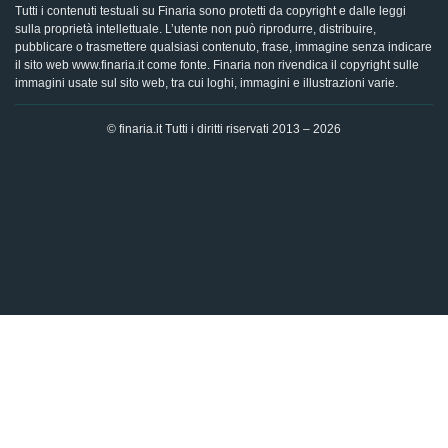
Tutti i contenuti testuali su Finaria sono protetti da copyright e dalle leggi
sulla proprietà intellettuale. L’utente non può riprodurre, distribuire,
pubblicare o trasmettere qualsiasi contenuto, frase, immagine senza indicare
il sito web www.finaria.it come fonte. Finaria non rivendica il copyright sulle
immagini usate sul sito web, tra cui loghi, immagini e illustrazioni varie.
© finaria.it Tutti i diritti riservati 2013 – 2026
AVVISO GDPR - Questo sito utilizza i cookies per offrire la
migliore esperienza di navigazione possibile, analizzando i
dati di traffico, personalizzando il contenuto e mostrando
pubblicità basata sui dati di profilazione. Cliccando su "OK",
dai il tuo consenso al trattamento dei dati e all'utilizzo dei
cookies.
Ok