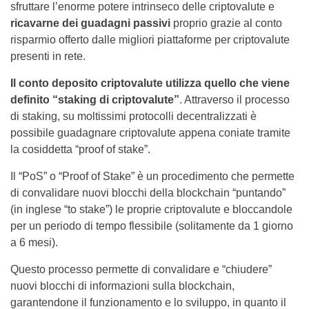
sfruttare l’enorme potere intrinseco delle criptovalute e
ricavarne dei guadagni passivi
proprio grazie al conto
risparmio offerto dalle migliori piattaforme per criptovalute
presenti in rete.
Il conto deposito criptovalute utilizza quello che viene
definito “staking di criptovalute”
. Attraverso il processo
di staking, su moltissimi protocolli decentralizzati è
possibile guadagnare criptovalute appena coniate tramite
la cosiddetta “proof of stake”.
Il “PoS” o “Proof of Stake” è un procedimento che permette
di convalidare nuovi blocchi della blockchain “puntando”
(in inglese “to stake”) le proprie criptovalute e bloccandole
per un periodo di tempo flessibile (solitamente da 1 giorno
a 6 mesi).
Questo processo permette di convalidare e “chiudere”
nuovi blocchi di informazioni sulla blockchain,
garantendone il funzionamento e lo sviluppo, in quanto il