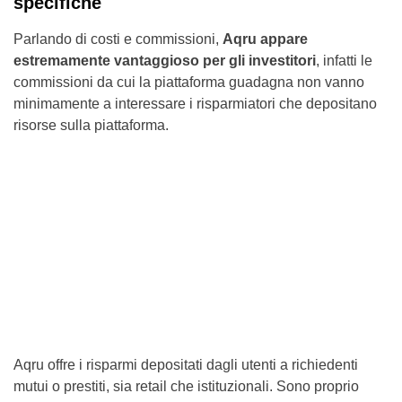
specifiche
Parlando di costi e commissioni,
Aqru appare
estremamente vantaggioso per gli investitori
, infatti le
commissioni da cui la piattaforma guadagna non vanno
minimamente a interessare i risparmiatori che depositano
risorse sulla piattaforma.
Aqru offre i risparmi depositati dagli utenti a richiedenti
mutui o prestiti, sia retail che istituzionali. Sono proprio