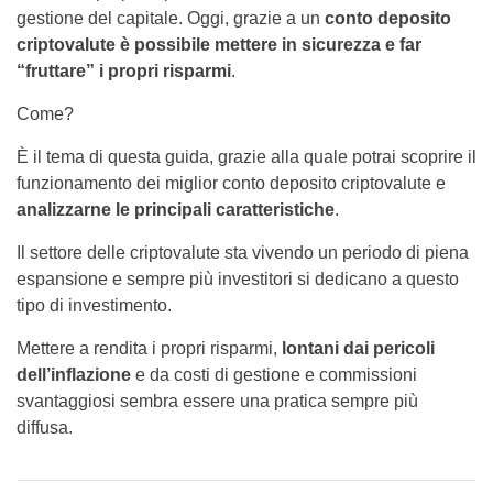
gestione del capitale. Oggi, grazie a un
conto deposito
criptovalute è possibile mettere in sicurezza e far
“fruttare” i propri risparmi
.
Come?
È il tema di questa guida, grazie alla quale potrai scoprire il
funzionamento dei miglior conto deposito criptovalute e
analizzarne le principali caratteristiche
.
Il settore delle criptovalute sta vivendo un periodo di piena
espansione e sempre più investitori si dedicano a questo
tipo di investimento.
Mettere a rendita i propri risparmi,
lontani dai pericoli
dell’inflazione
e da costi di gestione e commissioni
svantaggiosi sembra essere una pratica sempre più
diffusa.