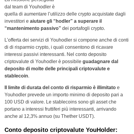
dal team di Youhodler è
quella di aumentare l’utilizzo delle crypto acquistate dagli
investitori e
aiutare gli “hodler” a superare il
“mantenimento passivo”
dei portafogli crypto.
L’offerta dei servizi di Youhodler si compone anche di conti
di di risparmio crypto, i quali consentono di ricavare
interessi passivi interessanti. Nel conto deposito
criptovalute di Youhodler è possibile
guadagnare dal
deposito di molte delle principali criptovalute e
stablecoin
.
Il limite di durata del conto di risparmio è illimitato
e
Youhodler prevede un importo minimo di deposito pari a
100 USD di valore. Le stablecoins sono gli asset che
portano a interessi fruttiferi più interessanti, arrivando
anche al 12,3% annuo (su Thether USDT).
Conto deposito criptovalute YouHolder: