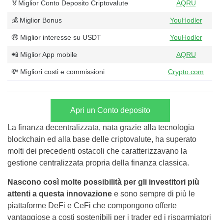
🏅Miglior Conto Deposito Criptovalute
AQRU
💰 Miglior Bonus
YouHodler
🤑 Miglior interesse su USDT
YouHodler
📲 Miglior App mobile
AQRU
💸 Migliori costi e commissioni
Crypto.com
Apri un Conto deposito
La finanza decentralizzata, nata grazie alla tecnologia
blockchain ed alla base delle criptovalute, ha superato
molti dei precedenti ostacoli che caratterizzavano la
gestione centralizzata propria della finanza classica.
Nascono così molte possibilità per gli investitori più
attenti a questa innovazione
e sono sempre di più le
piattaforme DeFi e CeFi che compongono offerte
vantaggiose a costi sostenibili per i trader ed i risparmiatori