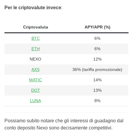
Per le criptovalute invece
:
Criptovaluta
APY/APR (%)
BTC
6%
ETH
6%
NEXO
12%
AXS
36% (tariffa promozionale)
MATIC
14%
DOT
13%
LUNA
8%
Possiamo subito notare che gli interessi di guadagno dal
conto deposito Nexo sono decisamente competitivi.