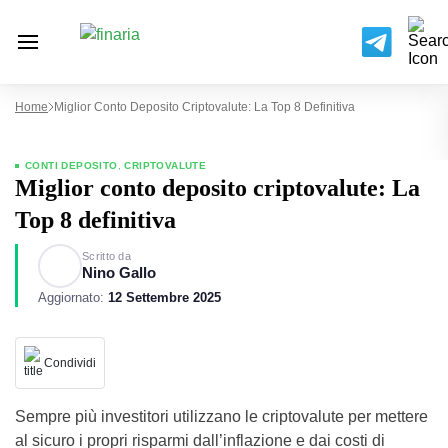
Home
Miglior Conto Deposito Criptovalute: La Top 8 Definitiva
CONTI DEPOSITO
,
CRIPTOVALUTE
Miglior conto deposito criptovalute: La
Top 8 definitiva
Scritto da
Nino Gallo
Aggiornato:
12 Settembre 2025
Condividi
Sempre più investitori utilizzano le criptovalute per mettere
al sicuro i propri risparmi dall’inflazione e dai costi di