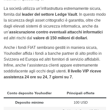
La società utilizza un’infrastruttura estremamente sicura,
fornita dal
leader del settore Ledge Vault
. In questo modo
la sicurezza degli asset crittografici è garantita, oltre che
dagli elevati sistemi di sicurezza informatica, anche da
un’
assicurazione contro eventuali attacchi informatici
ed altri rischi dal
valore di 150 milioni di dollari
.
Anche i fondi FIAT sembrano gestiti in maniera sicura,
Youhodler affida i fondi a banche partner di alto profilo in
Svizzera ed Europa ed altri fornitori di servizio affidabili.
Infine, anche l’assistenza clienti appare estremamente
soddisfacente agli occhi degli utenti.
Il livello VIP riceve
assistenza 24 ore su 24, 7 giorni su 7.
Conto deposito Youhodler
Principali offerte
Deposito minimo
100 USD