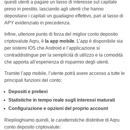
questi utenti a pagare un tasso di interesse sul capitale
preso in prestito, lasciando agli utenti che hanno
depositano i capitali un guadagno effettivo, pari al tasso di
APY evidenziato in precedenza.
Infine, ulteriore punto di forza del miglior conto deposito
criptovalute Aqru, è
la app mobile
. L’app è disponibile sia
per sistemi IOS che Android e l’applicazione si
contraddistingue per la semplicità di utilizzo e la comodità
che apporta all’esperienza di risparmio degli utenti.
Tramite l’app mobile, l’utente potrà avere accesso a tutte le
principali funzioni del conto:
Depositi e prelievi
Statistiche in tempo reale sugli interessi maturati
Configurazione e opzioni del proprio account
Riepiloghiamo quindi, le caratteristiche distintive di Aqru
conto deposito criptovalute: