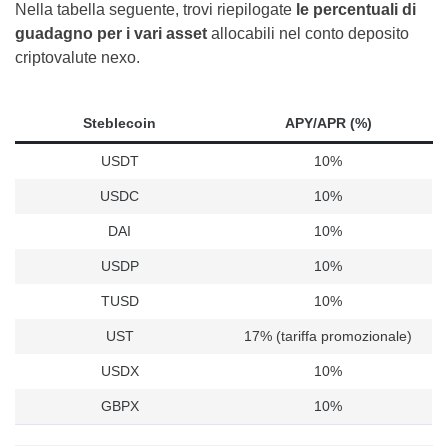
Nella tabella seguente, trovi riepilogate
le percentuali di
guadagno per i vari asset
allocabili nel conto deposito
criptovalute nexo.
Steblecoin
APY/APR (%)
USDT
10%
USDC
10%
DAI
10%
USDP
10%
TUSD
10%
UST
17% (tariffa promozionale)
USDX
10%
GBPX
10%