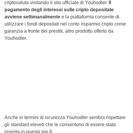
criptovaluta visitando il sito ufficiale di Youhodler.
Il
pagamento degli interessi sulle cripto depositate
avviene settimanalmente
e la piattaforma consente di
utilizzare i fondi depositati nel conto risparmio cripto come
garanzia a fronte dei prestiti, altro prodotto offerto da
Youhodler.
Anche in termini di sicurezza Youhodler sembra rispettare
gli standard eleveti che le consentono di essere stata
inserita in questa top 8.