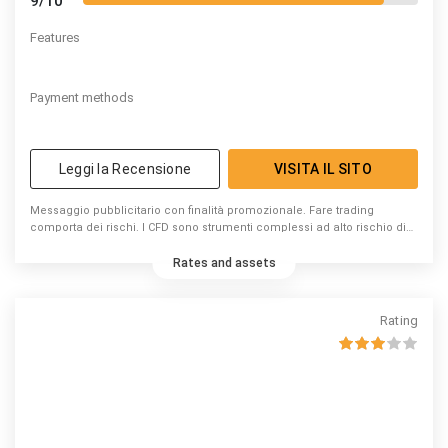
9/10
Features
Payment methods
Leggi la Recensione
VISITA IL SITO
Messaggio pubblicitario con finalità promozionale. Fare trading
comporta dei rischi. I CFD sono strumenti complessi ad alto rischio di
perdita di capitale dovuto alla leva. 74% di conti di investitori al dettaglio
perdono denaro a causa delle negoziazioni in CFD con questo
Rates and assets
fornitore. Valuta se puoi permetterti di correre l’elevato rischio di
perdere il tuo denaro.
Rating