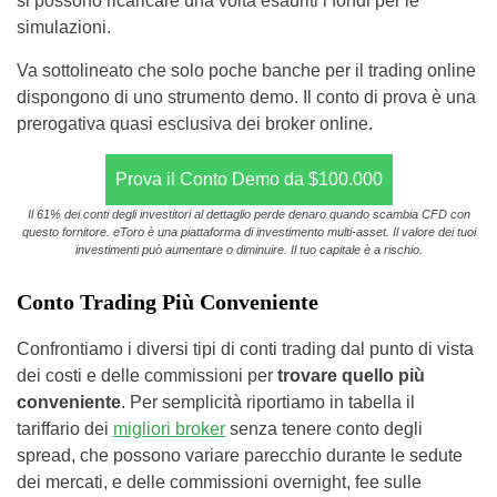
si possono ricaricare una volta esauriti i fondi per le
simulazioni.
Va sottolineato che solo poche banche per il trading online
dispongono di uno strumento demo. Il conto di prova è una
prerogativa quasi esclusiva dei broker online.
Prova il Conto Demo da $100.000
Il 61% dei conti degli investitori al dettaglio perde denaro quando scambia CFD con
questo fornitore. eToro è una piattaforma di investimento multi-asset. Il valore dei tuoi
investimenti può aumentare o diminuire. Il tuo capitale è a rischio.
Conto Trading Più Conveniente
Confrontiamo i diversi tipi di conti trading dal punto di vista
dei costi e delle commissioni per
trovare quello più
conveniente
. Per semplicità riportiamo in tabella il
tariffario dei
migliori broker
senza tenere conto degli
spread, che possono variare parecchio durante le sedute
dei mercati, e delle commissioni overnight, fee sulle