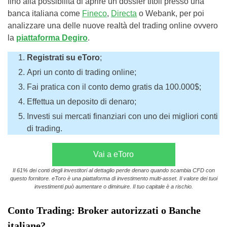
fino alla possibilità di aprire un dossier titoli presso una
banca italiana come
Fineco
,
Directa
o Webank, per poi
analizzare una delle nuove realtà del trading online ovvero
la
piattaforma Degiro
.
Registrati su eToro
;
Apri un conto di trading online;
Fai pratica con il conto demo gratis da 100.000$;
Effettua un deposito di denaro;
Investi sui mercati finanziari con uno dei migliori conti
di trading.
Vai a eToro
Il 61% dei conti degli investitori al dettaglio perde denaro quando scambia CFD con
questo fornitore. eToro è una piattaforma di investimento multi-asset. Il valore dei tuoi
investimenti può aumentare o diminuire. Il tuo capitale è a rischio.
Conto Trading: Broker autorizzati o Banche
italiane?