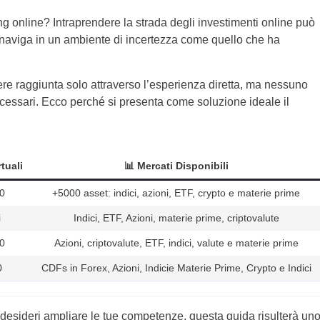
g online? Intraprendere la strada degli investimenti online può
 naviga in un ambiente di incertezza come quello che ha
re raggiunta solo attraverso l’esperienza diretta, ma nessuno
necessari. Ecco perché si presenta come soluzione ideale il
tuali
📊 Mercati Disponibili
0
+5000 asset: indici, azioni, ETF, crypto e materie prime
i
Indici, ETF, Azioni, materie prime, criptovalute
0
Azioni, criptovalute, ETF, indici, valute e materie prime
0
CDFs in Forex, Azioni, Indicie Materie Prime, Crypto e Indici
a desideri ampliare le tue competenze, questa guida risulterà un