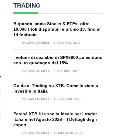
TRADING
Bitpanda lancia Stocks & ETFs: oltre
10.000 titoli disponibili e promo 1% fino al
14 febbraio
GIULIANA MORELLI
5 FEBBRAIO 2026
I volumi di scambio di SPX6900 aumentano
con un guadagno del 15%
GIULIANA MORELLI
6 OTTOBRE 2025
Guida al Trading su XTB: Come Iniziare a
Investire in Italia
GIULIANA MORELLI
16 OTTOBRE 2025
Perchè XTB è la scelta ideale per i trader
italiani nel Agosto 2026 – I Dettagli degli
esperti
GIULIANA MORELLI
11 DICEMBRE 2024
o