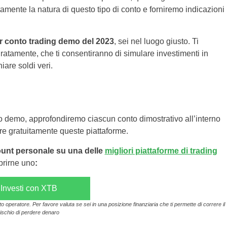
tamente la natura di questo tipo di conto e forniremo indicazioni
ior conto trading demo del 2023
, sei nel luogo giusto. Ti
ratamente, che ti consentiranno di simulare investimenti in
iare soldi veri.
o demo, approfondiremo ciascun conto dimostrativo all’interno
vare gratuitamente queste piattaforme.
unt personale su una delle
migliori piattaforme di trading
prirne uno
:
Investi con XTB
operatore. Per favore valuta se sei in una posizione finanziaria che ti permette di correre il
rischio di perdere denaro