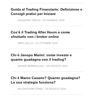
Guida al Trading Finanziario: Definizione e
Consigli pratici per Iniziare
GIUSEPPE TRAVIA
16 GENNAIO 2026
Cos’è il Trading After Hours e come
sfruttarlo con i broker online
NINO GALLO
21 OTTOBRE 2025
Chi è Jacopo Marini: come investe e
quanto guadagna con il trading?
DAVIDE MARROCCOLI
28 AGOSTO 2024
Chi è Marco Casario? Quanto guadagna?
La sua strategia funziona?
BALDASSARE POMA
28 AGOSTO 2024