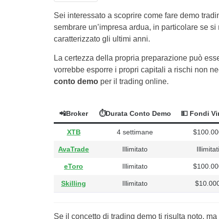
Sei interessato a scoprire come fare demo tradin
sembrare un’impresa ardua, in particolare se si
caratterizzato gli ultimi anni.
La certezza della propria preparazione può esse
vorrebbe esporre i propri capitali a rischi non 
conto demo
per il trading online.
📲Broker
⏱Durata Conto Demo
💵 Fondi Vir
XTB
4 settimane
$100.00
AvaTrade
Illimitato
Illimitat
eToro
Illimitato
$100.00
Skilling
Illimitato
$10.00
Se il concetto di trading demo ti risulta noto, m