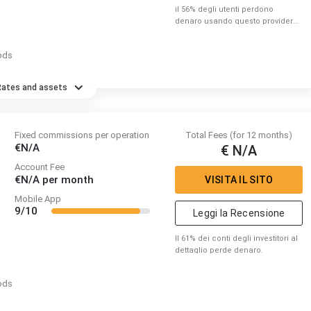
il 56% degli utenti perdono
denaro usando questo provider
per fare trading di CFD. Per favore
considera se puoi correre il
ods
rischio di perdere denaro.
Rates and assets
Fixed commissions per operation
Total Fees (for 12 months)
€N/A
€ N/A
Account Fee
€N/A
per month
VISITA IL SITO
Mobile App
9/10
Leggi la Recensione
Il 61% dei conti degli investitori al
dettaglio perde denaro.
ods