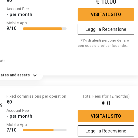
€0
€ 10.00
Account Fee
-
per month
VISITA IL SITO
Mobile App
9/10
Leggi la Recensione
Il 71% di utenti perdono denaro
con questo provider facendo
trading di CFD. Per favore
considera se puoi correre il
ods
rischio di perdere denaro.
Rates and assets
Fixed commissions per operation
Total Fees (for 12 months)
€0
€ 0
ng
Account Fee
-
per month
VISITA IL SITO
Mobile App
7/10
Leggi la Recensione