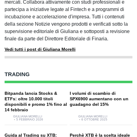
mercati. Collabora attivamente con studi professionali e
partecipa a iniziative legate al Fintech e a programmi di
incubazione e accelerazione d'impresa. Tutti i contenuti
della sezione Notizie vengono prodotti e verificati sotto la
supervisione editoriale di Giuliana e sottoposti a revisione
finale da parte del Direttore Editoriale di Finaria.
Vedi tutti i post di Giuliana Morelli
TRADING
Bitpanda lancia Stocks &
I volumi di scambio di
ETFs: oltre 10.000 titoli
SPX6900 aumentano con un
disponibili e promo 1% fino al
guadagno del 15%
14 febbraio
GIULIANA MORELLI
GIULIANA MORELLI
5 FEBBRAIO 2026
6 OTTOBRE 2025
Guida al Trading su XTB:
Perchè XTB è la scelta ideale