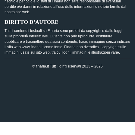
rischio e pericolo e lo staff di Finaria non sarà responsabile di eventuali
perdite e/o danni in relazione all’uso delle informazioni o notizie fornite dal
nostro sito web.
DIRITTO D’AUTORE
Tutti i contenuti testuali su Finaria sono protetti da copyright e dalle leggi
sulla proprietà intellettuale. L’utente non può riprodurre, distribuire,
pubblicare o trasmettere qualsiasi contenuto, frase, immagine senza indicare
il sito web www.finaria.it come fonte. Finaria non rivendica il copyright sulle
immagini usate sul sito web, tra cui loghi, immagini e illustrazioni varie.
© finaria.it Tutti i diritti riservati 2013 – 2026
AVVISO GDPR - Questo sito utilizza i cookies per offrire la
migliore esperienza di navigazione possibile, analizzando i