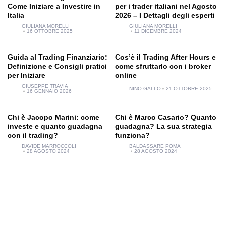
Come Iniziare a Investire in
per i trader italiani nel Agosto
Italia
2026 – I Dettagli degli esperti
GIULIANA MORELLI
GIULIANA MORELLI
16 OTTOBRE 2025
11 DICEMBRE 2024
Guida al Trading Finanziario:
Cos’è il Trading After Hours e
Definizione e Consigli pratici
come sfruttarlo con i broker
per Iniziare
online
GIUSEPPE TRAVIA
NINO GALLO
21 OTTOBRE 2025
16 GENNAIO 2026
Chi è Jacopo Marini: come
Chi è Marco Casario? Quanto
investe e quanto guadagna
guadagna? La sua strategia
con il trading?
funziona?
DAVIDE MARROCCOLI
BALDASSARE POMA
28 AGOSTO 2024
28 AGOSTO 2024