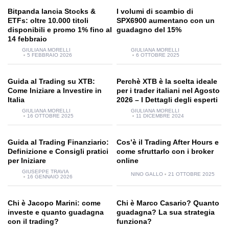
Bitpanda lancia Stocks &
I volumi di scambio di
ETFs: oltre 10.000 titoli
SPX6900 aumentano con un
disponibili e promo 1% fino al
guadagno del 15%
14 febbraio
GIULIANA MORELLI
GIULIANA MORELLI
5 FEBBRAIO 2026
6 OTTOBRE 2025
Guida al Trading su XTB:
Perchè XTB è la scelta ideale
Come Iniziare a Investire in
per i trader italiani nel Agosto
Italia
2026 – I Dettagli degli esperti
GIULIANA MORELLI
GIULIANA MORELLI
16 OTTOBRE 2025
11 DICEMBRE 2024
Guida al Trading Finanziario:
Cos’è il Trading After Hours e
Definizione e Consigli pratici
come sfruttarlo con i broker
per Iniziare
online
GIUSEPPE TRAVIA
NINO GALLO
21 OTTOBRE 2025
16 GENNAIO 2026
Chi è Jacopo Marini: come
Chi è Marco Casario? Quanto
investe e quanto guadagna
guadagna? La sua strategia
con il trading?
funziona?