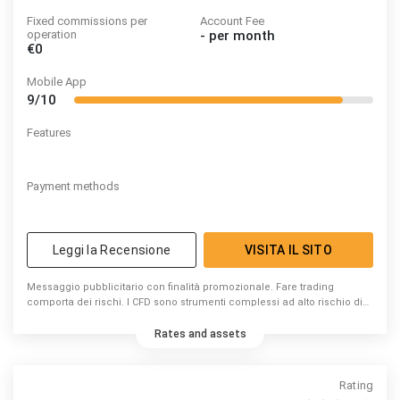
Fixed commissions per
Account Fee
operation
-
per month
€0
Mobile App
9/10
Features
Payment methods
Leggi la Recensione
VISITA IL SITO
Messaggio pubblicitario con finalità promozionale. Fare trading
comporta dei rischi. I CFD sono strumenti complessi ad alto rischio di
perdita di capitale dovuto alla leva. 74% di conti di investitori al dettaglio
perdono denaro a causa delle negoziazioni in CFD con questo
Rates and assets
fornitore. Valuta se puoi permetterti di correre l’elevato rischio di
perdere il tuo denaro.
Rating