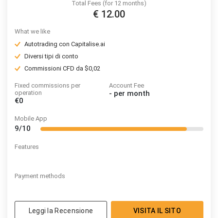
Total Fees (for 12 months)
€ 12.00
What we like
Autotrading con Capitalise.ai
Diversi tipi di conto
Commissioni CFD da $0,02
Fixed commissions per
Account Fee
operation
-
per month
€0
Mobile App
9/10
Features
Payment methods
Leggi la Recensione
VISITA IL SITO