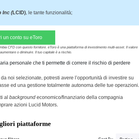
 Inc (
LCID)
, le tante funzionalità;
.
i un conto su eToro
ambia CFD con questo fornitore. eToro è una piattaforma di investimento multi-asset. Il valore
aumentare o diminuire. Il tuo capitale è a rischio.
ria personale che ti permette di correre il rischio di perdere
da noi selezionate, potresti avere l’opportunità di investire su
sse ed una gestione totalmente autonoma delle tue operazioni
ti al
background
economico/finanziario della compagnia
mprare azioni Lucid Motors.
liori piattaforme