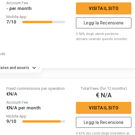
Account Fee
-
per month
VISITA IL SITO
Mobile App
7/10
Leggi la Recensione
il 56% degli utenti perdono
denaro usando questo provider
per fare trading di CFD. Per favore
considera se puoi correre il
ods
rischio di perdere denaro.
Rates and assets
Fixed commissions per operation
Total Fees (for 12 months)
€N/A
€ N/A
Account Fee
€N/A
per month
VISITA IL SITO
Mobile App
9/10
Leggi la Recensione
Il 61% dei conti degli investitori al