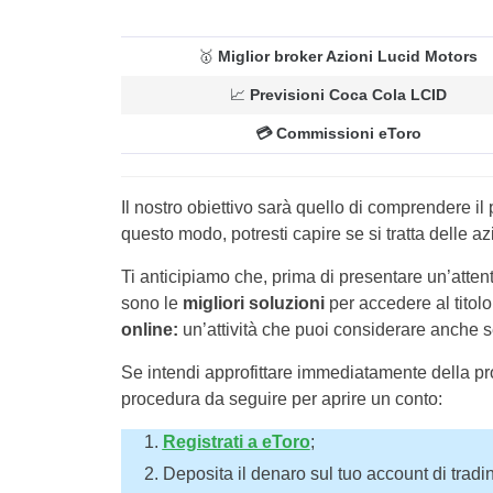
🥇
Miglior broker Azioni Lucid Motors
📈
Previsioni Coca Cola LCID
💳
Commissioni eToro
Il nostro obiettivo sarà quello di comprendere il
questo modo, potresti capire se si tratta delle az
Ti anticipiamo che, prima di presentare un’atten
sono le
migliori soluzioni
per accedere al titol
online:
un’attività che puoi considerare anche se
Se intendi approfittare immediatamente della pro
procedura da seguire per aprire un conto:
Registrati a eToro
;
Deposita il denaro sul tuo account di tradi