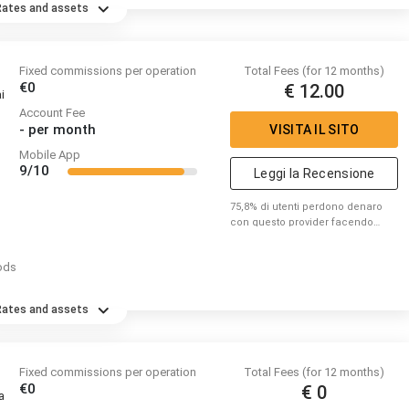
Rates and assets
Fixed commissions per operation
Total Fees (for 12 months)
€0
€ 12.00
i
Account Fee
-
per month
VISITA IL SITO
Mobile App
9/10
Leggi la Recensione
75,8% di utenti perdono denaro
con questo provider facendo
trading di CFD. Per favore
considera se puoi correre il
ods
rischio di perdere denaro.
Rates and assets
Fixed commissions per operation
Total Fees (for 12 months)
€0
€ 0
a