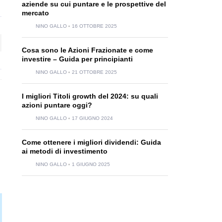
aziende su cui puntare e le prospettive del
mercato
NINO GALLO
16 OTTOBRE 2025
Cosa sono le Azioni Frazionate e come
investire – Guida per principianti
NINO GALLO
21 OTTOBRE 2025
I migliori Titoli growth del 2024: su quali
azioni puntare oggi?
NINO GALLO
17 GIUGNO 2024
Come ottenere i migliori dividendi: Guida
ai metodi di investimento
NINO GALLO
1 GIUGNO 2025