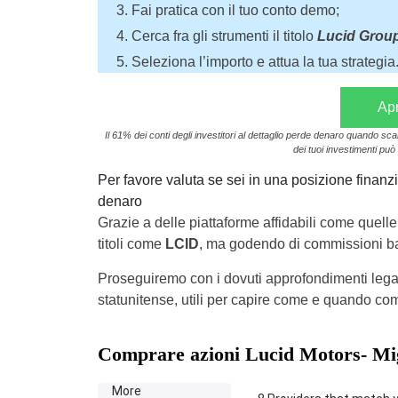
Fai pratica con il tuo conto demo;
Cerca fra gli strumenti il titolo
Lucid Group
Seleziona l’importo e attua la tua strategia
Apr
Il 61% dei conti degli investitori al dettaglio perde denaro quando sc
dei tuoi investimenti può 
Per favore valuta se sei in una posizione finanzia
denaro
Grazie a delle piattaforme affidabili come quelle 
titoli come
LCID
, ma godendo di commissioni ba
Proseguiremo con i dovuti approfondimenti lega
statunitense, utili per capire come e quando co
Comprare azioni Lucid Motors- Mig
More