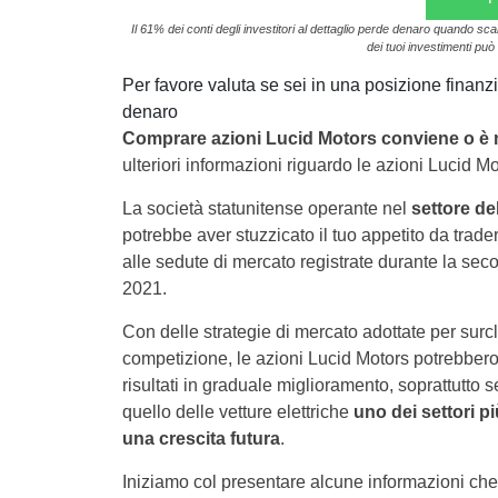
Il 61% dei conti degli investitori al dettaglio perde denaro quando sc
dei tuoi investimenti può 
Per favore valuta se sei in una posizione finanzia
denaro
Comprare azioni Lucid Motors conviene
o è 
ulteriori informazioni riguardo le azioni Lucid Mo
La società statunitense operante nel
settore del
potrebbe aver stuzzicato il tuo appetito da trader
alle sedute di mercato registrate durante la sec
2021.
Con delle strategie di mercato adottate per surc
competizione, le azioni Lucid Motors potrebbero 
risultati in graduale miglioramento, soprattutto
quello delle vetture elettriche
uno dei settori p
una crescita futura
.
Iniziamo col presentare alcune informazioni che 