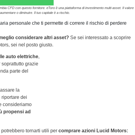
ambia CFD con questo fornitore. eToro è una piattaforma di investimento multi-asset. Il valore
aumentare o diminuire. Il tuo capitale è a rischio.
ria personale che ti permette di correre il rischio di perdere
meglio considerare altri asset?
Se sei interessato a scoprire
tors, sei nel posto giusto.
le auto elettriche
,
 soprattutto grazie
onda parte del
lassare la
riportare dei
 se consideriamo
iù propensi ad
potrebbero tornarti utili per
comprare azioni Lucid Motors: