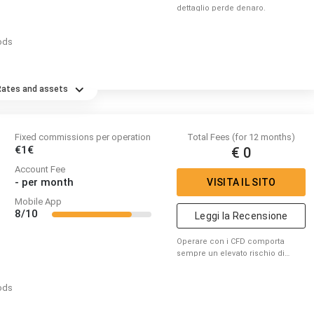
dettaglio perde denaro.
ods
Rates and assets
Fixed commissions per operation
Total Fees (for 12 months)
€1€
€ 0
Account Fee
-
per month
VISITA IL SITO
Mobile App
8/10
Leggi la Recensione
Operare con i CFD comporta
sempre un elevato rischio di
perdere capitale.
ods