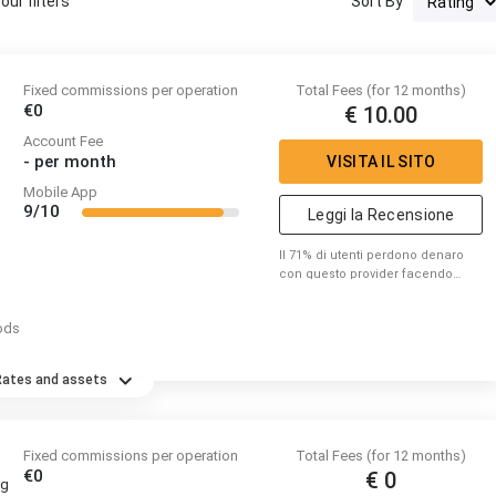
ur filters
Sort By
Fixed commissions per operation
Total Fees (for 12 months)
€0
€ 10.00
Account Fee
-
per month
VISITA IL SITO
Mobile App
9/10
Leggi la Recensione
Il 71% di utenti perdono denaro
con questo provider facendo
trading di CFD. Per favore
considera se puoi correre il
ods
rischio di perdere denaro.
Rates and assets
Fixed commissions per operation
Total Fees (for 12 months)
€0
€ 0
ng