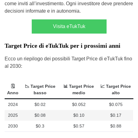
come inviti all’investimento. Ogni investitore deve prendere
decisioni informate e in autonomia.
Visita eTukTuk
Target Price di eTukTuk per i prossimi anni
Ecco un riepilogo dei possibili Target Price di eTukTuk fino
al 2030:
🗓
📉 Target Price
📊 Target Price
📈 Target Price
Anno
basso
medio
alto
2024
$0.02
$0.052
$0.075
2025
$0.08
$0.10
$0.17
2030
$0.3
$0.57
$0.88