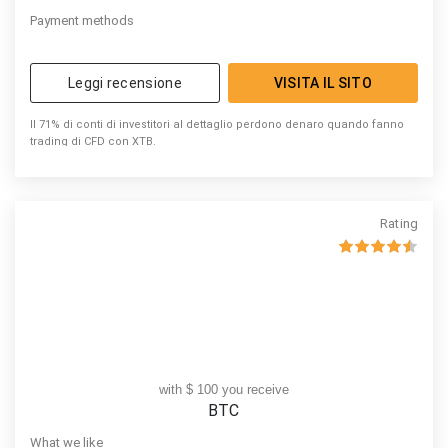
Payment methods
Leggi recensione
VISITA IL SITO
Il 71% di conti di investitori al dettaglio perdono denaro quando fanno
trading di CFD con XTB.
Rating
with $ 100 you receive
BTC
What we like