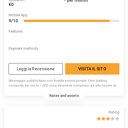
-
per month
€0
Mobile App
9/10
Features
Payment methods
Leggi la Recensione
VISITA IL SITO
Messaggio pubblicitario con finalità promozionale. Fare trading
comporta dei rischi. I CFD sono strumenti complessi ad alto rischio di
perdita di capitale dovuto alla leva. 74% di conti di investitori al dettaglio
perdono denaro a causa delle negoziazioni in CFD con questo
Rates and assets
fornitore. Valuta se puoi permetterti di correre l’elevato rischio di
perdere il tuo denaro.
Rating