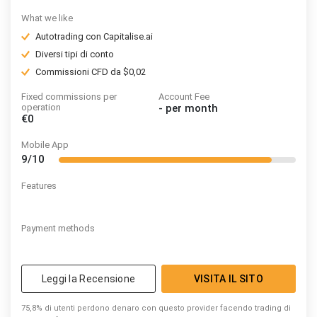
What we like
Autotrading con Capitalise.ai
Diversi tipi di conto
Commissioni CFD da $0,02
Fixed commissions per
Account Fee
operation
-
per month
€0
Mobile App
9/10
Features
Payment methods
Leggi la Recensione
VISITA IL SITO
75,8% di utenti perdono denaro con questo provider facendo trading di